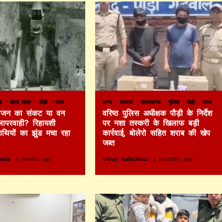
ण्ड
खास खबर
पौड़ी
राज्य
अन्य
अपराध
उत्तराखण्ड
पुलिस
पौड़ी
राज्य
 भोजन का संकट या वन
वरिष्ठ पुलिस अधीक्षक पौड़ी के निर्देश
लापरवाही? रिहायशी
पर नशा तस्करी के खिलाफ बड़ी
हाथियों का झुंड मचा रहा
कार्रवाई, बोलेरो सहित शराब की खेप
जब्त
thola
4 weeks ago
Vinay Kainthola
2 months ago