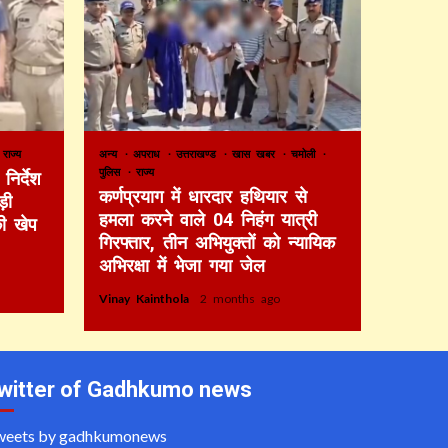
राज्य
अन्य
अपराध
उत्तराखण्ड
खास खबर
चमोली
पुलिस
राज्य
निर्देश
कर्णप्रयाग में धारदार हथियार से
़ी
हमला करने वाले 04 निहंग यात्री
की खेप
गिरफ्तार, तीन अभियुक्तों को न्यायिक
अभिरक्षा में भेजा गया जेल
Vinay Kainthola
2 months ago
witter of Gadhkumo news
weets by gadhkumonews