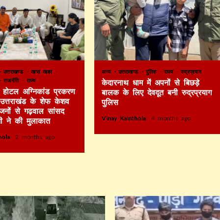
उत्तराखण्ड
खास खबर
अन्य
उत्तराखण्ड
पुलिस
राज्य
रुद्रप्रयाग
राजनीति
राज्य
केदारनाथ धाम में अपनों से बिछड़े
टे होटल अग्निकांड प्रकरण
बालक के लिए देवदूत बनी रुद्रप्रयाग
र उत्तराखंड के शेफ केशव
पुलिस
िजनों से गढ़वाल सांसद
Vinay Kainthola
4 months ago
ी ने की मुलाकात
thola
2 months ago