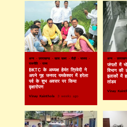
अन्य
उत्तराखण्ड
खास खबर
पौड़ी
भाजपा
अन्य
उत्तराख
राजनीति
राज्य
जंगलों में
BKTC के अध्यक्ष हेमंत त्रिवेदी ने
विभाग की 
अपने गृह जनपद यमकेश्वर में हरेला
इलाकों में 
पर्व के शुभ अवसर पर किया
तांडव
वृक्षारोपण
Vinay Kain
Vinay Kainthola
3 weeks ago