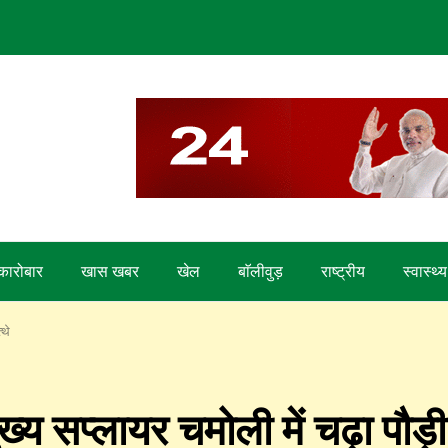
कारोबार
खास खबर
खेल
बाॅलीवुड़
राष्ट्रीय
स्वास्थ्य
्थे
य सप्लायर चमोली में चढ़ा पौड़ी