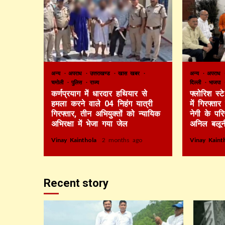
अन्य
अपराध
उत्तराखण्ड
खास खबर
अन्य
अपराध
चमोली
पुलिस
राज्य
दिल्ली
भाजपा
कर्णप्रयाग में धारदार हथियार से
फ्लोरिश स्
हमला करने वाले 04 निहंग यात्री
में गिरफ्ता
गिरफ्तार, तीन अभियुक्तों को न्यायिक
नेगी के पर
अभिरक्षा में भेजा गया जेल
अनिल बलून
Vinay Kainthola
2 months ago
Vinay Kain
Recent story