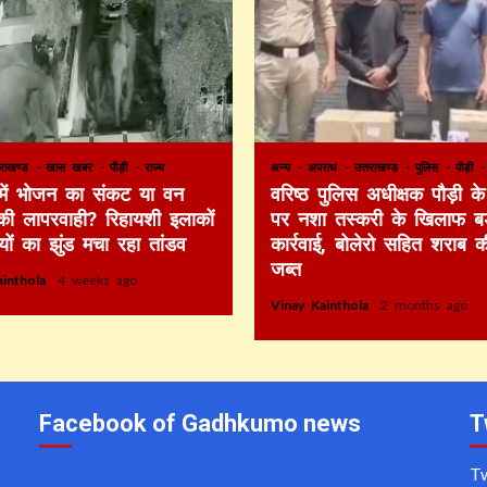
तराखण्ड
खास खबर
पौड़ी
राज्य
अन्य
अपराध
उत्तराखण्ड
पुलिस
पौड़ी
 में भोजन का संकट या वन
वरिष्ठ पुलिस अधीक्षक पौड़ी के 
की लापरवाही? रिहायशी इलाकों
पर नशा तस्करी के खिलाफ बड
ियों का झुंड मचा रहा तांडव
कार्रवाई, बोलेरो सहित शराब 
जब्त
ainthola
4 weeks ago
Vinay Kainthola
2 months ago
Facebook of Gadhkumo news
T
T