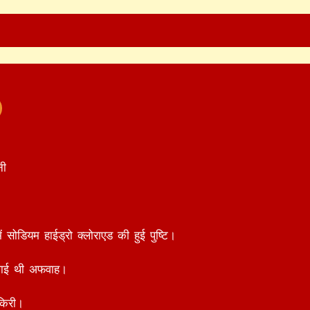
नी
में सोडियम हाईड्रो क्लोराएड की हुई पुष्टि।
ैलाई थी अफवाह।
किरी।