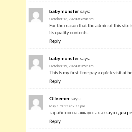
babymonster
says:
October 12, 2024 at 6:58 pm
For the reason that the admin of this site 
its quality contents.
Reply
babymonster
says:
October 15, 2024 at 3:52 am
This is my first time pay a quick visit at 
Reply
Olivemer
says:
May 1, 2025 at 2:11 pm
заработок на аккаунтах
аккаунт для 
Reply