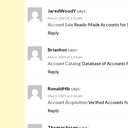
JaredWoodY
says:
May 3, 2025 at 1:52 pm
Account Sale
Ready-Made Accounts for 
Reply
Brianhon
says:
May 3, 2025 at 1:54 pm
Account Catalog
Database of Accounts f
Reply
RonaldHib
says:
May 3, 2025 at 2:02 pm
Account Acquisition
Verified Accounts fo
Reply
ThomasAssep
says: