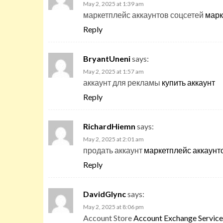
May 2, 2025 at 1:39 am
маркетплейс аккаунтов соцсетей
марк
Reply
BryantUneni
says:
May 2, 2025 at 1:57 am
аккаунт для рекламы
купить аккаунт
Reply
RichardHiemn
says:
May 2, 2025 at 2:01 am
продать аккаунт
маркетплейс аккаунт
Reply
DavidGlync
says:
May 2, 2025 at 8:06 pm
Account Store
Account Exchange Service