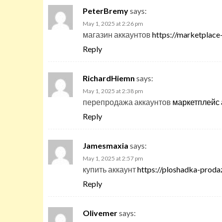
PeterBremy
says:
May 1, 2025 at 2:26 pm
магазин аккаунтов
https://marketplace
Reply
RichardHiemn
says:
May 1, 2025 at 2:38 pm
перепродажа аккаунтов
маркетплейс 
Reply
Jamesmaxia
says:
May 1, 2025 at 2:57 pm
купить аккаунт
https://ploshadka-proda
Reply
Olivemer
says: