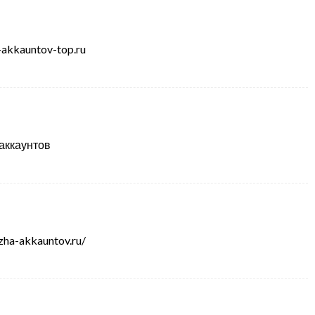
-akkauntov-top.ru
аккаунтов
zha-akkauntov.ru/