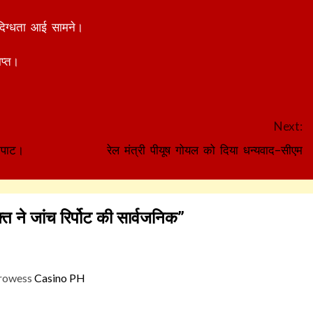
दिग्धता आई सामने।
प्त।
Next:
कपाट।
रेल मंत्री पीयूष गोयल को दिया धन्यवाद–सीएम
त ने जांच रिर्पोट की सार्वजनिक
”
prowess
Casino PH