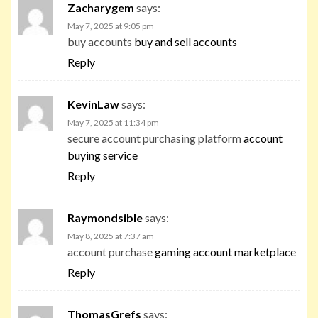
Zacharygem
says:
May 7, 2025 at 9:05 pm
buy accounts
buy and sell accounts
Reply
KevinLaw
says:
May 7, 2025 at 11:34 pm
secure account purchasing platform
account
buying service
Reply
Raymondsible
says:
May 8, 2025 at 7:37 am
account purchase
gaming account marketplace
Reply
ThomasGrefs
says: