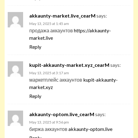
akkaunty-market.live_cearM
says:
May 13, 2025 at 1:45 am
продажа аккаунтов
https://akkaunty-
market.live
Reply
kupit-akkaunty-market.xyz_cearM
says:
May 13, 2025 at 3:17 am
маркетплейс аккаунтов
kupit-akkaunty-
market.xyz
Reply
akkaunty-optom.live_cearM
says:
May 13, 2025 at 9:56 pm
биржа аккаунтов
akkaunty-optom.live
Reply