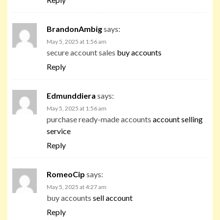
BrandonAmbig
says:
May 5, 2025 at 1:56 am
secure account sales
buy accounts
Reply
Edmunddiera
says:
May 5, 2025 at 1:56 am
purchase ready-made accounts
account selling
service
Reply
RomeoCip
says:
May 5, 2025 at 4:27 am
buy accounts
sell account
Reply