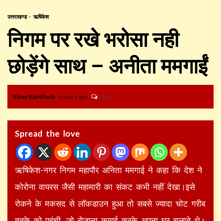
उत्तराखण्ड
ऋषिकेश
निगम पर रखे भरोसा नही
छोड़ेंगे साथ – अनीता ममगाईं
Vinay Kainthola
6 years ago
106
Spread the love
ऋषिकेश-नगर निगम महापौर अनिता ममगाई ने कहा कि देश ने
कोरोना वायरस जैसी महामारी का संकट कभी नहीं देखा।इसे
रोकने के मकसद से लॉकडाउन हुआ तो सबसे ज्यादा चोट गरीब
तबके को पहुंची, जो रोजाना कमाई करके अपना घर चलाते थे।