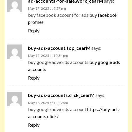
ad-accounts-for-sale.work_cearM
says:
May 17, 2025 at 9:57 pm
buy facebook account for ads
buy facebook
profiles
Reply
buy-ads-account.top_cearM
says:
May 17, 2025 at 10:34 pm
buy google adwords accounts
buy google ads
accounts
Reply
buy-ads-accounts.click_cearM
says:
May 18, 2025 at 12:29 am
buy google adwords account
https://buy-ads-
accounts.click/
Reply