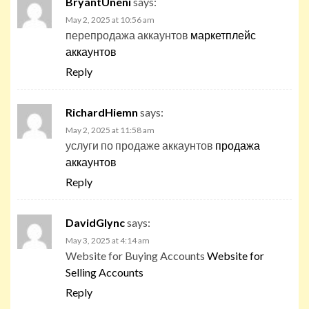
BryantUneni
says:
May 2, 2025 at 10:56 am
перепродажа аккаунтов
маркетплейс
аккаунтов
Reply
RichardHiemn
says:
May 2, 2025 at 11:58 am
услуги по продаже аккаунтов
продажа
аккаунтов
Reply
DavidGlync
says:
May 3, 2025 at 4:14 am
Website for Buying Accounts
Website for
Selling Accounts
Reply