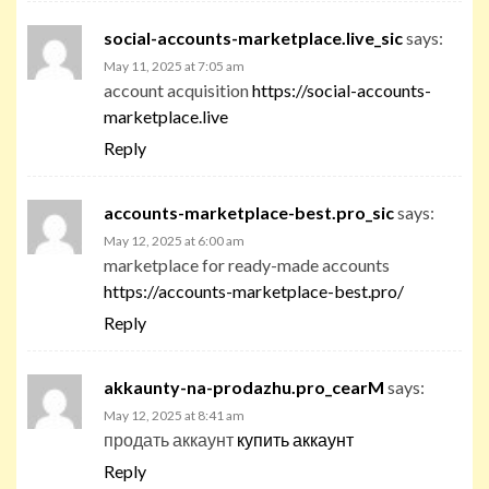
social-accounts-marketplace.live_sic
says:
May 11, 2025 at 7:05 am
account acquisition
https://social-accounts-
marketplace.live
Reply
accounts-marketplace-best.pro_sic
says:
May 12, 2025 at 6:00 am
marketplace for ready-made accounts
https://accounts-marketplace-best.pro/
Reply
akkaunty-na-prodazhu.pro_cearM
says:
May 12, 2025 at 8:41 am
продать аккаунт
купить аккаунт
Reply