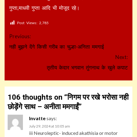
गुप्ता,माधवी गुप्ता आदि भी मोजूद रहे।
Post Views:
2,785
Continue
Previous:
Reading
नही बुझने देंगे किसी गरीब का चुल्हा-अनिता ममगाई
Next:
तृतीय केदार भगवान तुंगनाथ के खुले कपाट
106 thoughts on “
निगम पर रखे भरोसा नही
छोड़ेंगे साथ – अनीता ममगाईं
”
Invatte
says:
July 29, 2024 at 10:05 am
iii Neuroleptic- induced akathisia or motor