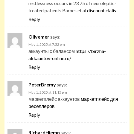
restlessness occurs in 23 75 of neuroleptic-
treated patients Barnes et al
discount cialis
Reply
Olivemer
says:
May 1, 2025 at 7:52 pm
аккаунты с балансом
https://birzha-
akkauntov-online.ru/
Reply
PeterBremy
says:
May 1, 2025 at 11:15 pm
маркетплейс аккаунтов
маркетплейс для
реселлеров
Reply
RichardHiemn
says: