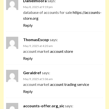
Danielmoora
says:
May 8, 2025 at 9:19 pm
database of accounts for sale
https://accounts-
store.org
Reply
ThomasEscop
says:
May 9, 2025 at 4:20 am
account market
account store
Reply
Geraldref
says:
May 9, 2025 at 5:06 am
account market
account trading service
Reply
accounts-offer.org_sic
says: