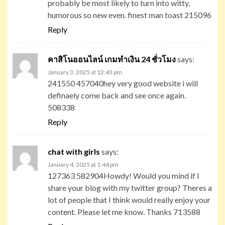
probably be most likely to turn into witty,
humorous so new even. finest man toast 215096
Reply
คาสิโนออนไลน์ เกมทำเงิน 24 ชั่วโมง
says:
January 3, 2025 at 12:43 pm
241550 457040hey very good website i will
definaely come back and see once again.
508338
Reply
chat with girls
says:
January 4, 2025 at 1:44 pm
127363 582904Howdy! Would you mind if I
share your blog with my twitter group? Theres a
lot of people that I think would really enjoy your
content. Please let me know. Thanks 713588