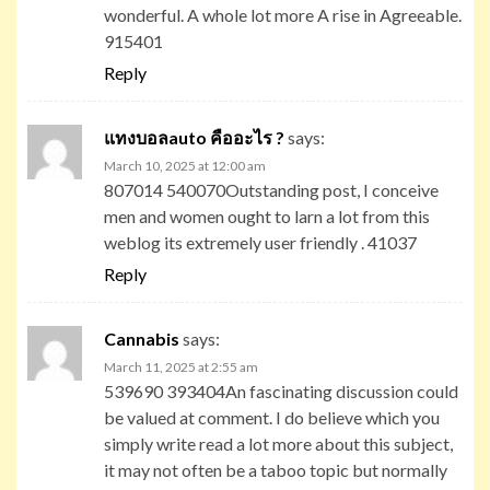
wonderful. A whole lot more A rise in Agreeable.
915401
Reply
แทงบอลauto คืออะไร ?
says:
March 10, 2025 at 12:00 am
807014 540070Outstanding post, I conceive
men and women ought to larn a lot from this
weblog its extremely user friendly . 41037
Reply
Cannabis
says:
March 11, 2025 at 2:55 am
539690 393404An fascinating discussion could
be valued at comment. I do believe which you
simply write read a lot more about this subject,
it may not often be a taboo topic but normally