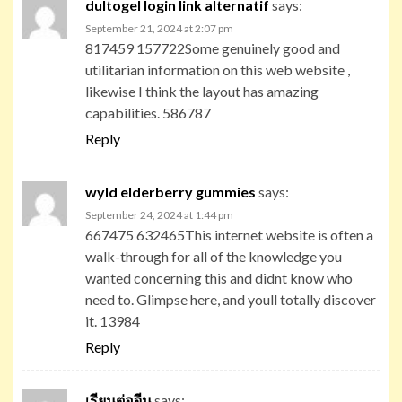
dultogel login link alternatif
says:
September 21, 2024 at 2:07 pm
817459 157722Some genuinely good and
utilitarian information on this web website ,
likewise I think the layout has amazing
capabilities. 586787
Reply
wyld elderberry gummies
says:
September 24, 2024 at 1:44 pm
667475 632465This internet website is often a
walk-through for all of the knowledge you
wanted concerning this and didnt know who
need to. Glimpse here, and youll totally discover
it. 13984
Reply
เรียนต่อจีน
says: