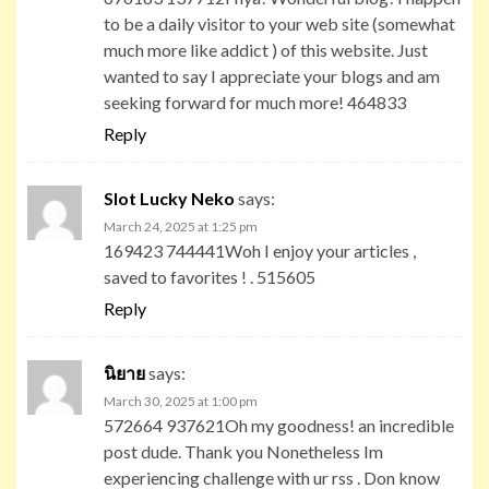
to be a daily visitor to your web site (somewhat
much more like addict ) of this website. Just
wanted to say I appreciate your blogs and am
seeking forward for much more! 464833
Reply
Slot Lucky Neko
says:
March 24, 2025 at 1:25 pm
169423 744441Woh I enjoy your articles ,
saved to favorites ! . 515605
Reply
นิยาย
says:
March 30, 2025 at 1:00 pm
572664 937621Oh my goodness! an incredible
post dude. Thank you Nonetheless Im
experiencing challenge with ur rss . Don know