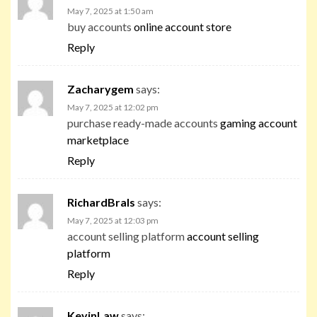
May 7, 2025 at 1:50 am
buy accounts
online account store
Reply
Zacharygem
says:
May 7, 2025 at 12:02 pm
purchase ready-made accounts
gaming account
marketplace
Reply
RichardBrals
says:
May 7, 2025 at 12:03 pm
account selling platform
account selling
platform
Reply
KevinLaw
says: