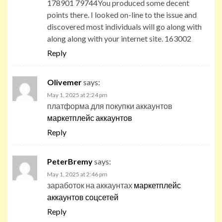
178901 79744You produced some decent
points there. I looked on-line to the issue and
discovered most individuals will go along with
along along with your internet site. 163002
Reply
Olivemer
says:
May 1, 2025 at 2:24 pm
платформа для покупки аккаунтов
маркетплейс аккаунтов
Reply
PeterBremy
says:
May 1, 2025 at 2:46 pm
заработок на аккаунтах
маркетплейс
аккаунтов соцсетей
Reply