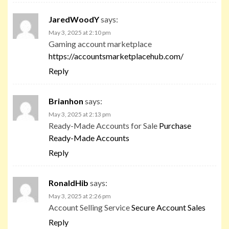
JaredWoodY
says:
May 3, 2025 at 2:10 pm
Gaming account marketplace
https://accountsmarketplacehub.com/
Reply
Brianhon
says:
May 3, 2025 at 2:13 pm
Ready-Made Accounts for Sale
Purchase
Ready-Made Accounts
Reply
RonaldHib
says:
May 3, 2025 at 2:26 pm
Account Selling Service
Secure Account Sales
Reply