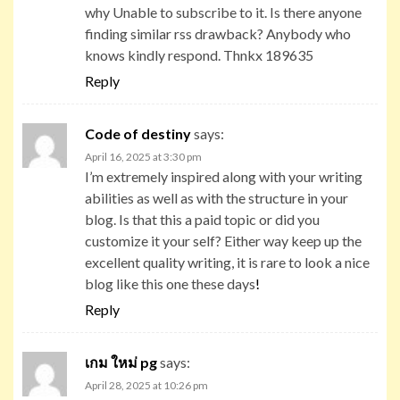
why Unable to subscribe to it. Is there anyone
finding similar rss drawback? Anybody who
knows kindly respond. Thnkx 189635
Reply
Code of destiny
says:
April 16, 2025 at 3:30 pm
I’m extremely inspired along with your writing
abilities as well as with the structure in your
blog. Is that this a paid topic or did you
customize it your self? Either way keep up the
excellent quality writing, it is rare to look a nice
blog like this one these days
!
Reply
เกม ใหม่ pg
says:
April 28, 2025 at 10:26 pm