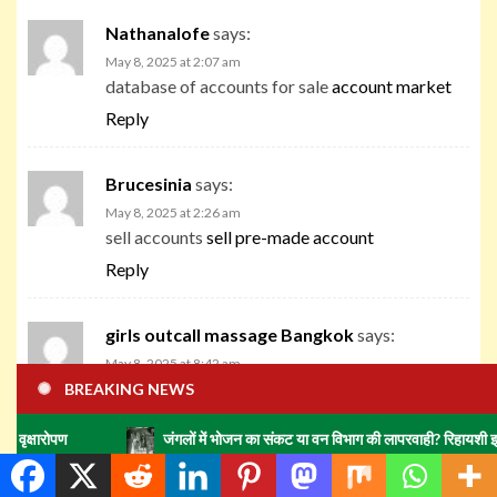
Nathanalofe
says:
May 8, 2025 at 2:07 am
database of accounts for sale
account market
Reply
Brucesinia
says:
May 8, 2025 at 2:26 am
sell accounts
sell pre-made account
Reply
girls outcall massage Bangkok
says:
May 8, 2025 at 8:42 am
646291 924100Id need to speak to you here.
BREAKING NEWS
Which is not some thing I do! I quite like reading
जंगलों में भोजन का संकट या वन विभाग की लापरवाही? रिहायशी इलाकों में हाथियों क
a post which will make people believe. Also,
numerous thanks permitting me to comment!
643783