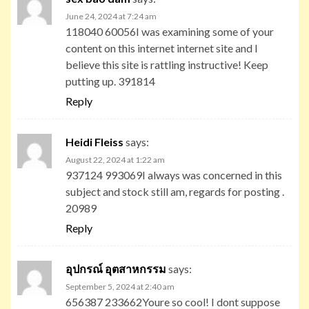
June 24, 2024 at 7:24 am
118040 60056I was examining some of your
content on this internet internet site and I
believe this site is rattling instructive! Keep
putting up. 391814
Reply
Heidi Fleiss
says:
August 22, 2024 at 1:22 am
937124 993069I always was concerned in this
subject and stock still am, regards for posting .
20989
Reply
อุปกรณ์ อุตสาหกรรม
says:
September 5, 2024 at 2:40 am
656387 233662Youre so cool! I dont suppose