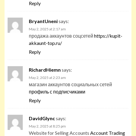
Reply
BryantUneni
says:
May 2, 2025 at 2:17 am
продажа аккаунтов соцсетей
https://kupit-
akkaunt-top.ru/
Reply
RichardHiemn
says:
May 2, 2025 at 2:23 am
магазин аккаунтов социальных сетей
профиль с подписчиками
Reply
DavidGlync
says:
May 2, 2025 at 8:25 pm
Website for Selling Accounts
Account Trading