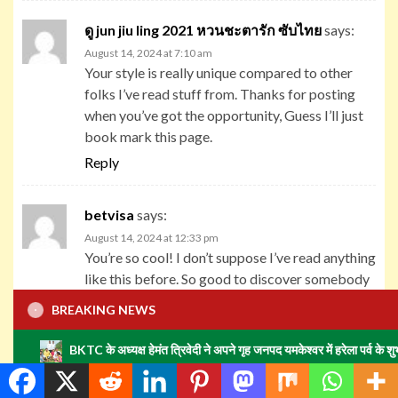
ดู jun jiu ling 2021 หวนชะตารัก ซับไทย
says:
August 14, 2024 at 7:10 am
Your style is really unique compared to other
folks I’ve read stuff from. Thanks for posting
when you’ve got the opportunity, Guess I’ll just
book mark this page.
Reply
betvisa
says:
August 14, 2024 at 12:33 pm
You’re so cool! I don’t suppose I’ve read anything
like this before. So good to discover somebody
with unique thoughts on this topic. Seriously..
BREAKING NEWS
thank you for starting this up. This site is one
thing that is needed on the web, someone with a
BKTC के अध्यक्ष हेमंत त्रिवेदी ने अपने गृह जनपद यमकेश्वर में हरेला पर्व के 
little originality.
Reply