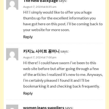
The New Backpage
says:
August 7, 2024 at 8:35 am
Hi! I simply would like to offer you a huge
thumbs up for the excellent information you
have got here on this post. I’ll be coming back to
your website for more soon.
Reply
카지노 사이트 꽁머니
says:
August 7, 2024 at 7:00 pm
Hi there! I could have sworn I’ve been to this
web site before but after going through a few
of the articles I realized it’s new to me. Anyways,
I’m certainly pleased I found it and I’ll be
bookmarking it and checking back frequently.
Reply
women jeans suppliers
says: