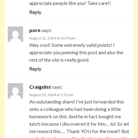
appreciate people like you! Take care!!
Reply
porn
says:
August 12, 2024 at 10:59 pm
Way cool! Some extremely valid points! I
appreciate you penning this post and also the
rest of the site is really good.
Reply
Craigslist
says:
August 13, 2024 at 1:51 am
An outstanding share! I’ve just forwarded this
onto a colleague who had been doing a little
homework on this. And he in fact bought me
lunch because I discovered it for him… lol. So let
me reword this…. Thank YOU for the meal!! But