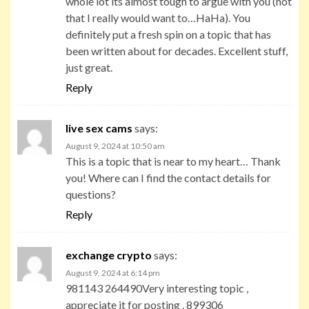
whole lot its almost tough to argue with you (not
that I really would want to…HaHa). You
definitely put a fresh spin on a topic that has
been written about for decades. Excellent stuff,
just great.
Reply
live sex cams
says:
August 9, 2024 at 10:50 am
This is a topic that is near to my heart… Thank
you! Where can I find the contact details for
questions?
Reply
exchange crypto
says:
August 9, 2024 at 6:14 pm
981143 264490Very interesting topic ,
appreciate it for posting . 899306