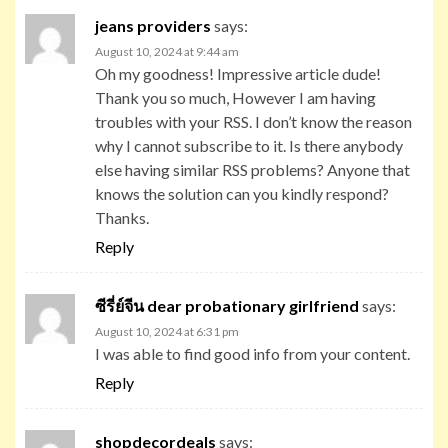
jeans providers
says:
August 10, 2024 at 9:44 am
Oh my goodness! Impressive article dude!
Thank you so much, However I am having
troubles with your RSS. I don’t know the reason
why I cannot subscribe to it. Is there anybody
else having similar RSS problems? Anyone that
knows the solution can you kindly respond?
Thanks.
Reply
ซีรี่ย์จีน dear probationary girlfriend
says:
August 10, 2024 at 6:31 pm
I was able to find good info from your content.
Reply
shopdecordeals
says: