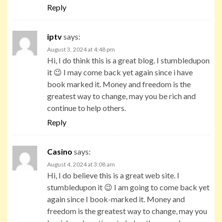
Reply
iptv
says:
August 3, 2024 at 4:48 pm
Hi, I do think this is a great blog. I stumbledupon
it 😉 I may come back yet again since i have
book marked it. Money and freedom is the
greatest way to change, may you be rich and
continue to help others.
Reply
Casino
says:
August 4, 2024 at 3:08 am
Hi, I do believe this is a great web site. I
stumbledupon it 😉 I am going to come back yet
again since I book-marked it. Money and
freedom is the greatest way to change, may you