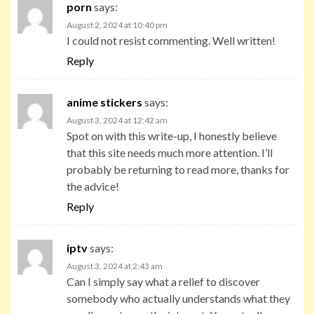
porn
says:
August 2, 2024 at 10:40 pm
I could not resist commenting. Well written!
Reply
anime stickers
says:
August 3, 2024 at 12:42 am
Spot on with this write-up, I honestly believe
that this site needs much more attention. I’ll
probably be returning to read more, thanks for
the advice!
Reply
iptv
says:
August 3, 2024 at 2:43 am
Can I simply say what a relief to discover
somebody who actually understands what they