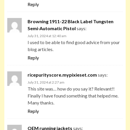
Reply
Browning 1911-22 Black Label Tungsten
Semi-Automatic Pistol
says:
July 31, 2024 at 12:40 am
I used to be able to find good advice from your
blog articles.
Reply
ricepurityscore.mypixieset.com
says:
July 31, 2024 at 2:27 am
This site was… how do you say it? Relevant!!
Finally I have found something that helped me.
Many thanks.
Reply
OEM running jackets
says: