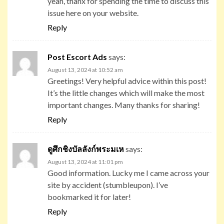
yeah, thanx for spending the time to discuss this
issue here on your website.
Reply
Post Escort Ads
says:
August 13, 2024 at 10:52 am
Greetings! Very helpful advice within this post!
It’s the little changes which will make the most
important changes. Many thanks for sharing!
Reply
ดูศึกชิงบัลลังก์พระมเห
says:
August 13, 2024 at 11:01 pm
Good information. Lucky me I came across your
site by accident (stumbleupon). I’ve
bookmarked it for later!
Reply