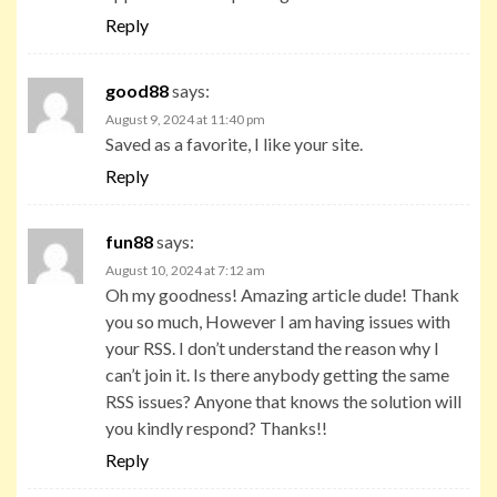
Reply
good88
says:
August 9, 2024 at 11:40 pm
Saved as a favorite, I like your site.
Reply
fun88
says:
August 10, 2024 at 7:12 am
Oh my goodness! Amazing article dude! Thank
you so much, However I am having issues with
your RSS. I don’t understand the reason why I
can’t join it. Is there anybody getting the same
RSS issues? Anyone that knows the solution will
you kindly respond? Thanks!!
Reply