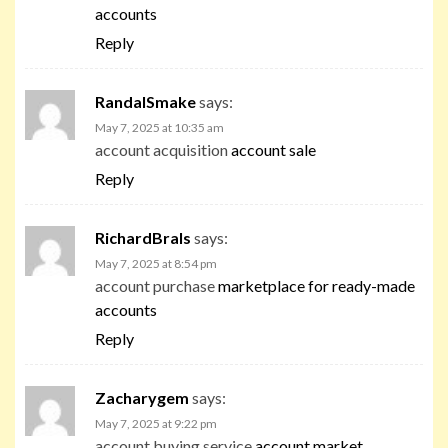
accounts
Reply
RandalSmake
says:
May 7, 2025 at 10:35 am
account acquisition
account sale
Reply
RichardBrals
says:
May 7, 2025 at 8:54 pm
account purchase
marketplace for ready-made
accounts
Reply
Zacharygem
says:
May 7, 2025 at 9:22 pm
account buying service
account market