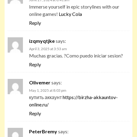
Immerse yourself in epic storylines with our
online games!
Lucky Cola
Reply
izqmyqtjke
says:
April 3, 2025 at 3:53 am
Muchas gracias. ?Como puedo iniciar sesion?
Reply
Olivemer
says:
May 1, 2025 at 8:03 pm
купить аккаунт
https://birzha-akkauntov-
online.ru/
Reply
PeterBremy
says: