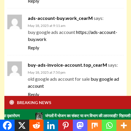
Reply
ads-account-buy.work_cearM
says:
May 18, 2025 at 9:11 am
buy google ads account
https://ads-account-
buy.work
Reply
buy-ads-invoice-account.top_cearM
says:
May 18, 2025 at 7:50 pm
old google ads account for sale
buy google ad
account
Reply
BREAKING NEWS
buy-account-ads.work_cearM
says:
जंगलों में भोजन का संकट या वन विभाग की लापरवाही? रिहायशी इलाकों में हाथियो
May 18, 2025 at 8:27 pm
buy google ads threshold account
buy account