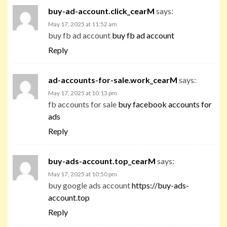
buy-ad-account.click_cearM
says:
May 17, 2025 at 11:52 am
buy fb ad account
buy fb ad account
Reply
ad-accounts-for-sale.work_cearM
says:
May 17, 2025 at 10:13 pm
fb accounts for sale
buy facebook accounts for
ads
Reply
buy-ads-account.top_cearM
says:
May 17, 2025 at 10:50 pm
buy google ads account
https://buy-ads-
account.top
Reply