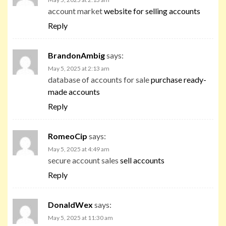
account market
website for selling accounts
Reply
BrandonAmbig
says:
May 5, 2025 at 2:13 am
database of accounts for sale
purchase ready-
made accounts
Reply
RomeoCip
says:
May 5, 2025 at 4:49 am
secure account sales
sell accounts
Reply
DonaldWex
says:
May 5, 2025 at 11:30 am