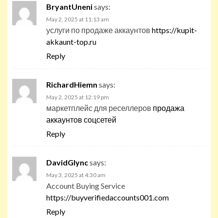
BryantUneni
says:
May 2, 2025 at 11:13 am
услуги по продаже аккаунтов
https://kupit-
akkaunt-top.ru
Reply
RichardHiemn
says:
May 2, 2025 at 12:19 pm
маркетплейс для реселлеров
продажа
аккаунтов соцсетей
Reply
DavidGlync
says:
May 3, 2025 at 4:30 am
Account Buying Service
https://buyverifiedaccounts001.com
Reply