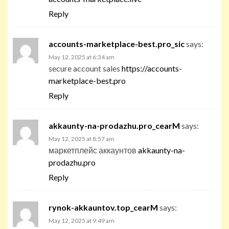
Reply
accounts-marketplace-best.pro_sic
says:
May 12, 2025 at 6:34 am
secure account sales
https://accounts-
marketplace-best.pro
Reply
akkaunty-na-prodazhu.pro_cearM
says:
May 12, 2025 at 8:57 am
маркетплейс аккаунтов
akkaunty-na-
prodazhu.pro
Reply
rynok-akkauntov.top_cearM
says:
May 12, 2025 at 9:49 am