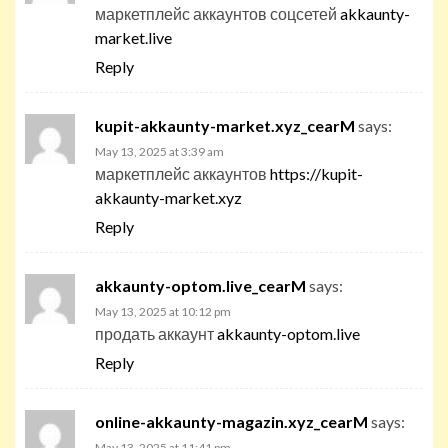
маркетплейс аккаунтов соцсетей
akkaunty-
market.live
Reply
kupit-akkaunty-market.xyz_cearM
says:
May 13, 2025 at 3:39 am
маркетплейс аккаунтов
https://kupit-
akkaunty-market.xyz
Reply
akkaunty-optom.live_cearM
says:
May 13, 2025 at 10:12 pm
продать аккаунт
akkaunty-optom.live
Reply
online-akkaunty-magazin.xyz_cearM
says:
May 13, 2025 at 11:41 pm