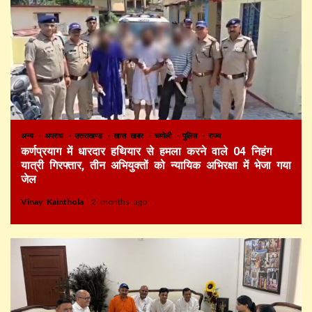
अन्य
अपराध
उत्तराखण्ड
खास खबर
चमोली
पुलिस
राज्य
कर्णप्रयाग में धारदार हथियार से हमला करने वाले 04 निहंग
यात्री गिरफ्तार, तीन अभियुक्तों को न्यायिक अभिरक्षा में भेजा गया
जेल
Vinay Kainthola
2 months ago