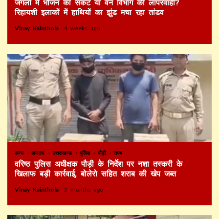
जंगलों में भोजन का संकट या वन विभाग की लापरवाही?
रिहायशी इलाकों में हाथियों का झुंड मचा रहा तांडव
Vinay Kainthola
4 weeks ago
अन्य
अपराध
उत्तराखण्ड
पुलिस
पौड़ी
राज्य
वरिष्ठ पुलिस अधीक्षक पौड़ी के निर्देश पर नशा तस्करी के
खिलाफ बड़ी कार्रवाई, बोलेरो सहित शराब की खेप जब्त
Vinay Kainthola
2 months ago