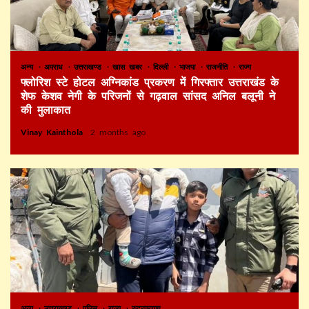
अन्य
अपराध
उत्तराखण्ड
खास खबर
दिल्ली
भाजपा
राजनीति
राज्य
फ्लोरिश स्टे होटल अग्निकांड प्रकरण में गिरफ्तार उत्तराखंड के
शेफ केशव नेगी के परिजनों से गढ़वाल सांसद अनिल बलूनी ने
की मुलाकात
Vinay Kainthola
2 months ago
अन्य
उत्तराखण्ड
पुलिस
राज्य
रुद्रप्रयाग