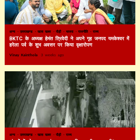
अन्य
उत्तराखण्ड
खास खबर
पौड़ी
भाजपा
राजनीति
राज्य
BKTC के अध्यक्ष हेमंत त्रिवेदी ने अपने गृह जनपद यमकेश्वर में
हरेला पर्व के शुभ अवसर पर किया वृक्षारोपण
Vinay Kainthola
3 weeks ago
अन्य
उत्तराखण्ड
खास खबर
पौड़ी
राज्य