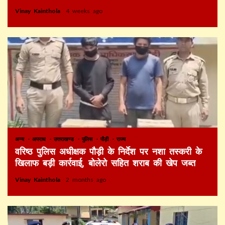
Vinay Kainthola
4 weeks ago
अन्य
अपराध
उत्तराखण्ड
पुलिस
पौड़ी
राज्य
वरिष्ठ पुलिस अधीक्षक पौड़ी के निर्देश पर नशा तस्करी के
खिलाफ बड़ी कार्रवाई, बोलेरो सहित शराब की खेप जब्त
Vinay Kainthola
2 months ago