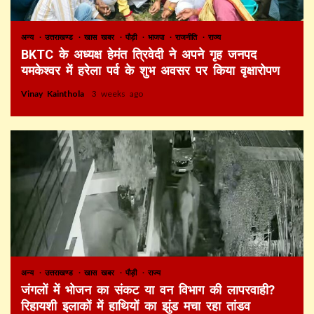
अन्य
उत्तराखण्ड
खास खबर
पौड़ी
भाजपा
राजनीति
राज्य
BKTC के अध्यक्ष हेमंत त्रिवेदी ने अपने गृह जनपद
यमकेश्वर में हरेला पर्व के शुभ अवसर पर किया वृक्षारोपण
Vinay Kainthola
3 weeks ago
अन्य
उत्तराखण्ड
खास खबर
पौड़ी
राज्य
जंगलों में भोजन का संकट या वन विभाग की लापरवाही?
रिहायशी इलाकों में हाथियों का झुंड मचा रहा तांडव