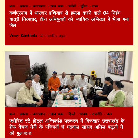
अन्य
अपराध
उत्तराखण्ड
खास खबर
चमोली
पुलिस
राज्य
कर्णप्रयाग में धारदार हथियार से हमला करने वाले 04 निहंग
यात्री गिरफ्तार, तीन अभियुक्तों को न्यायिक अभिरक्षा में भेजा गया
जेल
Vinay Kainthola
2 months ago
अन्य
अपराध
उत्तराखण्ड
खास खबर
दिल्ली
भाजपा
राजनीति
राज्य
फ्लोरिश स्टे होटल अग्निकांड प्रकरण में गिरफ्तार उत्तराखंड के
शेफ केशव नेगी के परिजनों से गढ़वाल सांसद अनिल बलूनी ने
की मुलाकात