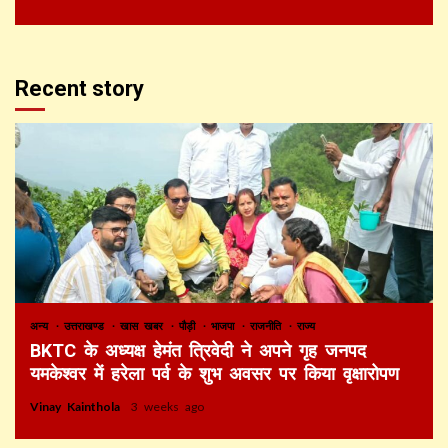
Recent story
अन्य
उत्तराखण्ड
खास खबर
पौड़ी
भाजपा
राजनीति
राज्य
BKTC के अध्यक्ष हेमंत त्रिवेदी ने अपने गृह जनपद
यमकेश्वर में हरेला पर्व के शुभ अवसर पर किया वृक्षारोपण
Vinay Kainthola
3 weeks ago