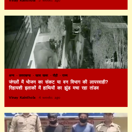
Vinay Kainthola
3 weeks ago
अन्य
उत्तराखण्ड
खास खबर
पौड़ी
राज्य
जंगलों में भोजन का संकट या वन विभाग की लापरवाही?
रिहायशी इलाकों में हाथियों का झुंड मचा रहा तांडव
Vinay Kainthola
4 weeks ago