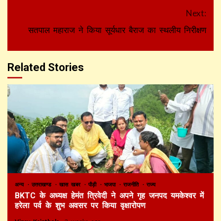
Next:
सतपाल महाराज ने किया सूर्यधार बैराज का स्थलीय निरीक्षण
Related Stories
अन्य
उत्तराखण्ड
खास खबर
पौड़ी
भाजपा
राजनीति
राज्य
BKTC के अध्यक्ष हेमंत त्रिवेदी ने अपने गृह जनपद यमकेश्वर में
हरेला पर्व के शुभ अवसर पर किया वृक्षारोपण