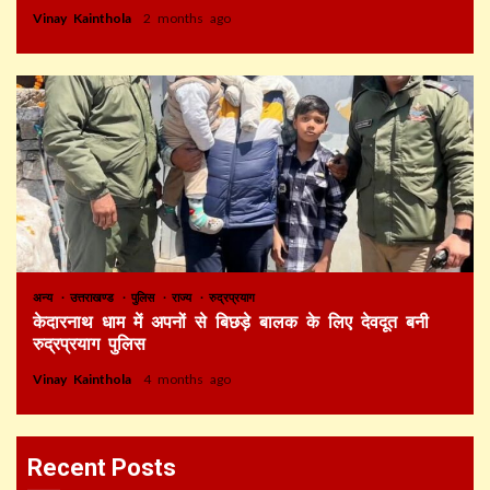
Vinay Kainthola
2 months ago
अन्य
उत्तराखण्ड
पुलिस
राज्य
रुद्रप्रयाग
केदारनाथ धाम में अपनों से बिछड़े बालक के लिए देवदूत बनी
रुद्रप्रयाग पुलिस
Vinay Kainthola
4 months ago
Recent Posts