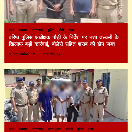
अन्य
अपराध
उत्तराखण्ड
पुलिस
पौड़ी
राज्य
वरिष्ठ पुलिस अधीक्षक पौड़ी के निर्देश पर नशा तस्करी के
खिलाफ बड़ी कार्रवाई, बोलेरो सहित शराब की खेप जब्त
Vinay Kainthola
2 months ago
अन्य
अपराध
उत्तराखण्ड
खास खबर
चमोली
पुलिस
राज्य