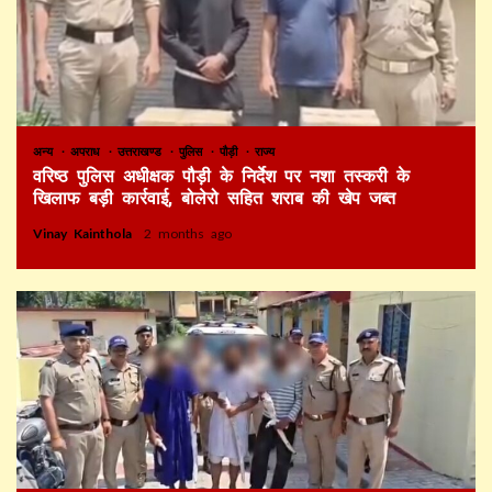
अन्य
अपराध
उत्तराखण्ड
पुलिस
पौड़ी
राज्य
वरिष्ठ पुलिस अधीक्षक पौड़ी के निर्देश पर नशा तस्करी के
खिलाफ बड़ी कार्रवाई, बोलेरो सहित शराब की खेप जब्त
Vinay Kainthola
2 months ago