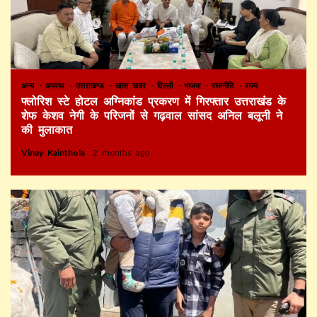
अन्य
अपराध
उत्तराखण्ड
खास खबर
दिल्ली
भाजपा
राजनीति
राज्य
फ्लोरिश स्टे होटल अग्निकांड प्रकरण में गिरफ्तार उत्तराखंड के
शेफ केशव नेगी के परिजनों से गढ़वाल सांसद अनिल बलूनी ने
की मुलाकात
Vinay Kainthola
2 months ago