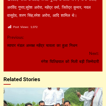
अरविंद गुप्ता,सुरेश अरोरा, महेंद्र वर्मा, जितेंद्र कुमार, नवल
वासुदेव, शरण सिंह,रमेश अरोरा, आदि शामिल थे।
Post Views:
1,072
Continue
Previous:
Reading
व्यापार मंडल अध्यक्ष महेंद्र चावला का हुआ निधन
Next:
मंगेश घिल्डियाल को मिली बड़ी जिम्मेदारी
Related Stories