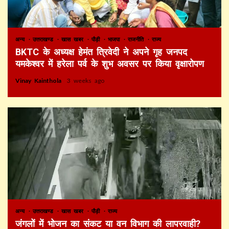
अन्य
उत्तराखण्ड
खास खबर
पौड़ी
भाजपा
राजनीति
राज्य
BKTC के अध्यक्ष हेमंत त्रिवेदी ने अपने गृह जनपद
यमकेश्वर में हरेला पर्व के शुभ अवसर पर किया वृक्षारोपण
Vinay Kainthola
3 weeks ago
अन्य
उत्तराखण्ड
खास खबर
पौड़ी
राज्य
जंगलों में भोजन का संकट या वन विभाग की लापरवाही?