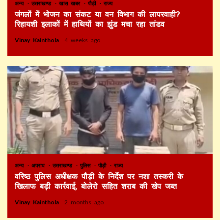
अन्य
उत्तराखण्ड
खास खबर
पौड़ी
राज्य
जंगलों में भोजन का संकट या वन विभाग की लापरवाही?
रिहायशी इलाकों में हाथियों का झुंड मचा रहा तांडव
Vinay Kainthola
4 weeks ago
अन्य
अपराध
उत्तराखण्ड
पुलिस
पौड़ी
राज्य
वरिष्ठ पुलिस अधीक्षक पौड़ी के निर्देश पर नशा तस्करी के
खिलाफ बड़ी कार्रवाई, बोलेरो सहित शराब की खेप जब्त
Vinay Kainthola
2 months ago