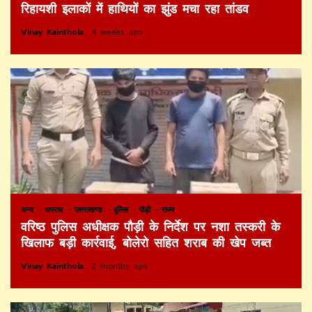
रिहायशी इलाकों में हाथियों का झुंड मचा रहा तांडव
Vinay Kainthola
4 weeks ago
अन्य
अपराध
उत्तराखण्ड
पुलिस
पौड़ी
राज्य
वरिष्ठ पुलिस अधीक्षक पौड़ी के निर्देश पर नशा तस्करी के
खिलाफ बड़ी कार्रवाई, बोलेरो सहित शराब की खेप जब्त
Vinay Kainthola
2 months ago