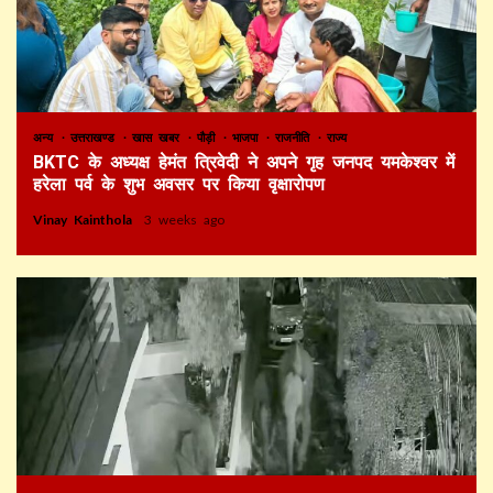
अन्य
उत्तराखण्ड
खास खबर
पौड़ी
भाजपा
राजनीति
राज्य
BKTC के अध्यक्ष हेमंत त्रिवेदी ने अपने गृह जनपद यमकेश्वर में
हरेला पर्व के शुभ अवसर पर किया वृक्षारोपण
Vinay Kainthola
3 weeks ago