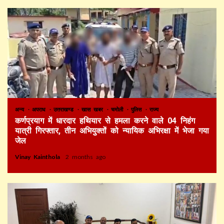
अन्य
अपराध
उत्तराखण्ड
खास खबर
चमोली
पुलिस
राज्य
कर्णप्रयाग में धारदार हथियार से हमला करने वाले 04 निहंग
यात्री गिरफ्तार, तीन अभियुक्तों को न्यायिक अभिरक्षा में भेजा गया
जेल
Vinay Kainthola
2 months ago