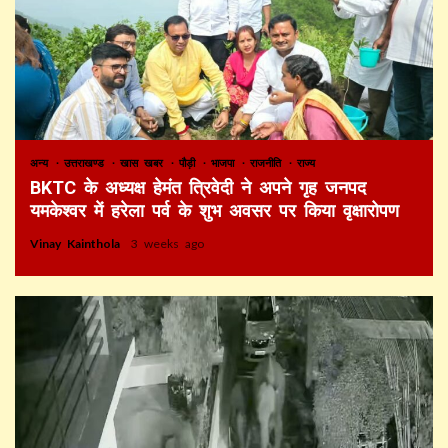
अन्य
उत्तराखण्ड
खास खबर
पौड़ी
भाजपा
राजनीति
राज्य
BKTC के अध्यक्ष हेमंत त्रिवेदी ने अपने गृह जनपद
यमकेश्वर में हरेला पर्व के शुभ अवसर पर किया वृक्षारोपण
Vinay Kainthola
3 weeks ago