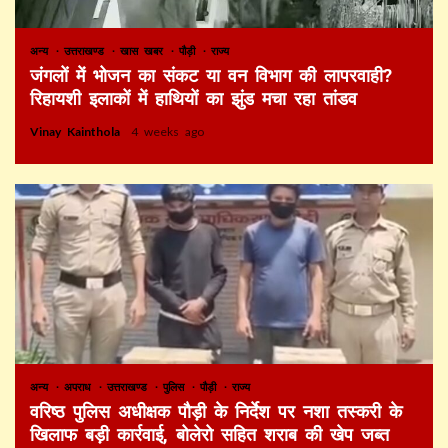
अन्य
उत्तराखण्ड
खास खबर
पौड़ी
राज्य
जंगलों में भोजन का संकट या वन विभाग की लापरवाही?
रिहायशी इलाकों में हाथियों का झुंड मचा रहा तांडव
Vinay Kainthola
4 weeks ago
अन्य
अपराध
उत्तराखण्ड
पुलिस
पौड़ी
राज्य
वरिष्ठ पुलिस अधीक्षक पौड़ी के निर्देश पर नशा तस्करी के
खिलाफ बड़ी कार्रवाई, बोलेरो सहित शराब की खेप जब्त