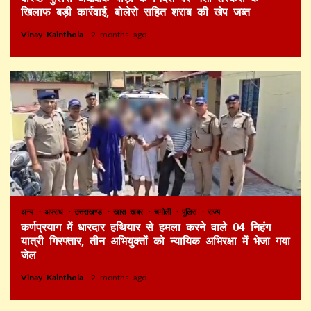
खिलाफ बड़ी कार्रवाई, बोलेरो सहित शराब की खेप जब्त
Vinay Kainthola
2 months ago
अन्य
अपराध
उत्तराखण्ड
खास खबर
चमोली
पुलिस
राज्य
कर्णप्रयाग में धारदार हथियार से हमला करने वाले 04 निहंग
यात्री गिरफ्तार, तीन अभियुक्तों को न्यायिक अभिरक्षा में भेजा गया
जेल
Vinay Kainthola
2 months ago