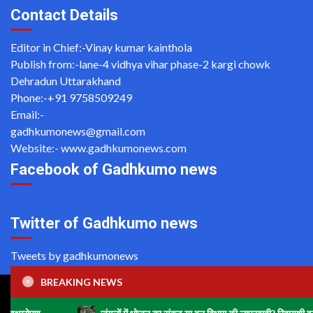
Contact Details
Editor in Chief:-Vinay kumar kainthola
Publish from:-
lane-4 vidhya vihar phase-2 kargi chowk
Dehradun Uttarakhand
Phone:-
+91 9758509249
Email:-
gadhkumonews@gmail.com
Website:-
www.gadhkumonews.com
Facebook of Gadhkumo news
Twitter of Gadhkumo news
Tweets by gadhkumonews
BREAKING NEWS
Copyright ©2020 All rights reserved | For Website Designing
and Development call Us: -8920664806