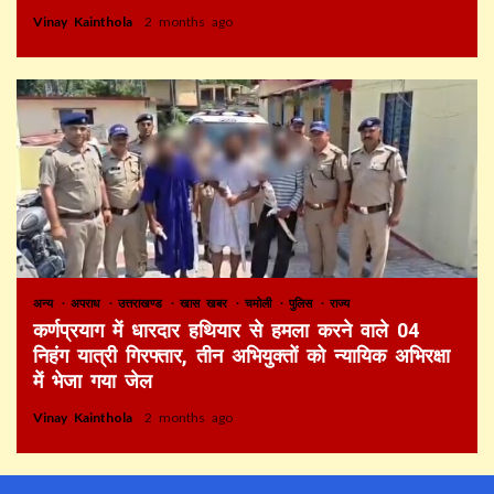
Vinay Kainthola
2 months ago
अन्य
अपराध
उत्तराखण्ड
खास खबर
चमोली
पुलिस
राज्य
कर्णप्रयाग में धारदार हथियार से हमला करने वाले 04
निहंग यात्री गिरफ्तार, तीन अभियुक्तों को न्यायिक अभिरक्षा
में भेजा गया जेल
Vinay Kainthola
2 months ago