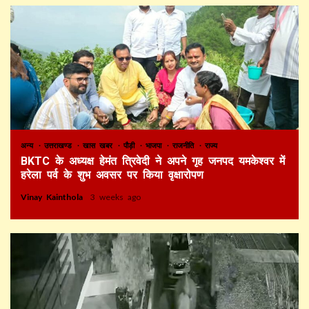
अन्य
उत्तराखण्ड
खास खबर
पौड़ी
भाजपा
राजनीति
राज्य
BKTC के अध्यक्ष हेमंत त्रिवेदी ने अपने गृह जनपद यमकेश्वर में
हरेला पर्व के शुभ अवसर पर किया वृक्षारोपण
Vinay Kainthola
3 weeks ago