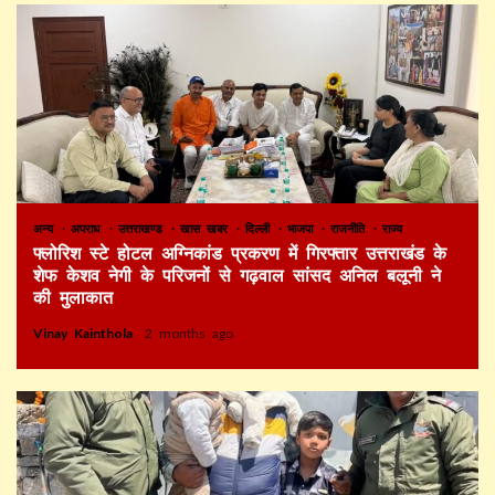
अन्य
अपराध
उत्तराखण्ड
खास खबर
दिल्ली
भाजपा
राजनीति
राज्य
फ्लोरिश स्टे होटल अग्निकांड प्रकरण में गिरफ्तार उत्तराखंड के
शेफ केशव नेगी के परिजनों से गढ़वाल सांसद अनिल बलूनी ने
की मुलाकात
Vinay Kainthola
2 months ago