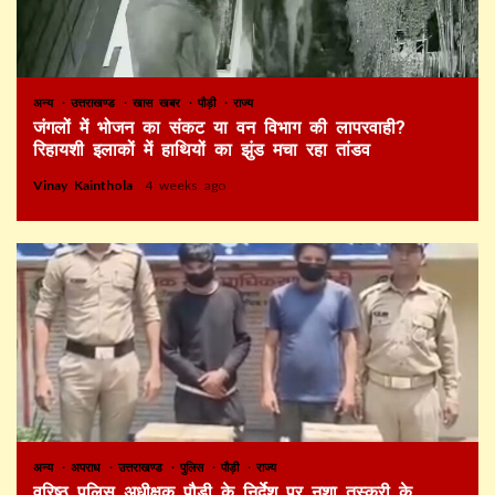
अन्य
उत्तराखण्ड
खास खबर
पौड़ी
राज्य
जंगलों में भोजन का संकट या वन विभाग की लापरवाही?
रिहायशी इलाकों में हाथियों का झुंड मचा रहा तांडव
Vinay Kainthola
4 weeks ago
अन्य
अपराध
उत्तराखण्ड
पुलिस
पौड़ी
राज्य
वरिष्ठ पुलिस अधीक्षक पौड़ी के निर्देश पर नशा तस्करी के