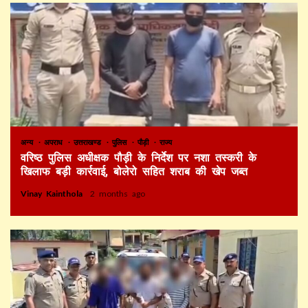
अन्य
अपराध
उत्तराखण्ड
पुलिस
पौड़ी
राज्य
वरिष्ठ पुलिस अधीक्षक पौड़ी के निर्देश पर नशा तस्करी के
खिलाफ बड़ी कार्रवाई, बोलेरो सहित शराब की खेप जब्त
Vinay Kainthola
2 months ago