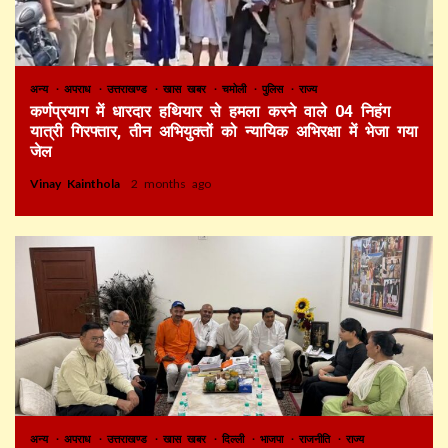
अन्य
अपराध
उत्तराखण्ड
खास खबर
चमोली
पुलिस
राज्य
कर्णप्रयाग में धारदार हथियार से हमला करने वाले 04 निहंग
यात्री गिरफ्तार, तीन अभियुक्तों को न्यायिक अभिरक्षा में भेजा गया
जेल
Vinay Kainthola
2 months ago
अन्य
अपराध
उत्तराखण्ड
खास खबर
दिल्ली
भाजपा
राजनीति
राज्य