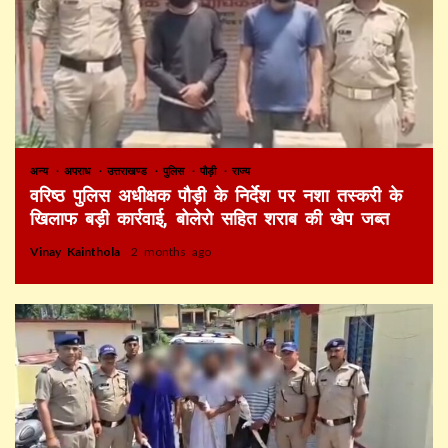
अन्य
अपराध
उत्तराखण्ड
पुलिस
पौड़ी
राज्य
वरिष्ठ पुलिस अधीक्षक पौड़ी के निर्देश पर नशा तस्करी के
खिलाफ बड़ी कार्रवाई, बोलेरो सहित शराब की खेप जब्त
Vinay Kainthola
2 months ago