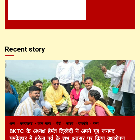
Recent story
अन्य
उत्तराखण्ड
खास खबर
पौड़ी
भाजपा
राजनीति
राज्य
BKTC के अध्यक्ष हेमंत त्रिवेदी ने अपने गृह जनपद
यमकेश्वर में हरेला पर्व के शुभ अवसर पर किया वृक्षारोपण