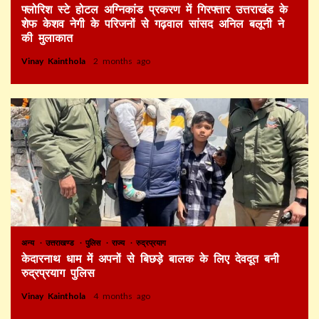
फ्लोरिश स्टे होटल अग्निकांड प्रकरण में गिरफ्तार उत्तराखंड के
शेफ केशव नेगी के परिजनों से गढ़वाल सांसद अनिल बलूनी ने
की मुलाकात
Vinay Kainthola
2 months ago
अन्य
उत्तराखण्ड
पुलिस
राज्य
रुद्रप्रयाग
केदारनाथ धाम में अपनों से बिछड़े बालक के लिए देवदूत बनी
रुद्रप्रयाग पुलिस
Vinay Kainthola
4 months ago