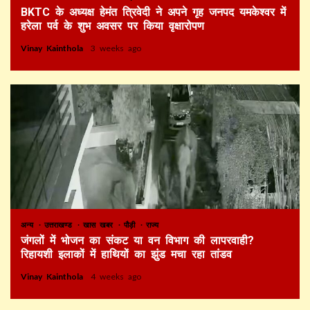
BKTC के अध्यक्ष हेमंत त्रिवेदी ने अपने गृह जनपद यमकेश्वर में
हरेला पर्व के शुभ अवसर पर किया वृक्षारोपण
Vinay Kainthola
3 weeks ago
अन्य
उत्तराखण्ड
खास खबर
पौड़ी
राज्य
जंगलों में भोजन का संकट या वन विभाग की लापरवाही?
रिहायशी इलाकों में हाथियों का झुंड मचा रहा तांडव
Vinay Kainthola
4 weeks ago