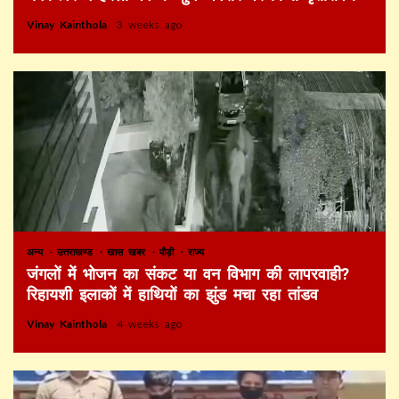
Vinay Kainthola
3 weeks ago
अन्य
उत्तराखण्ड
खास खबर
पौड़ी
राज्य
जंगलों में भोजन का संकट या वन विभाग की लापरवाही?
रिहायशी इलाकों में हाथियों का झुंड मचा रहा तांडव
Vinay Kainthola
4 weeks ago