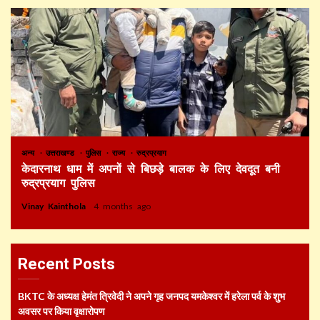
अन्य
उत्तराखण्ड
पुलिस
राज्य
रुद्रप्रयाग
केदारनाथ धाम में अपनों से बिछड़े बालक के लिए देवदूत बनी
रुद्रप्रयाग पुलिस
Vinay Kainthola
4 months ago
Recent Posts
BKTC के अध्यक्ष हेमंत त्रिवेदी ने अपने गृह जनपद यमकेश्वर में हरेला पर्व के शुभ
अवसर पर किया वृक्षारोपण