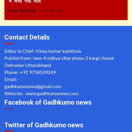
में भेजा गया जेल
Vinay Kainthola
2 months ago
Contact Details
Editor in Chief:-Vinay kumar kainthola
Publish from:-
lane-4 vidhya vihar phase-2 kargi chowk
Dehradun Uttarakhand
Phone:-
+91 9758509249
Email:-
gadhkumonews@gmail.com
Website:-
www.gadhkumonews.com
Facebook of Gadhkumo news
Twitter of Gadhkumo news