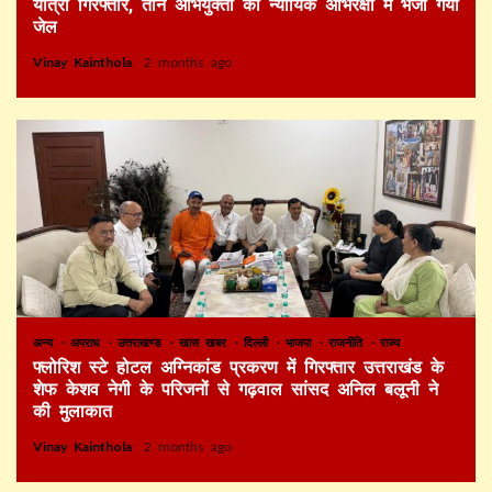
यात्री गिरफ्तार, तीन अभियुक्तों को न्यायिक अभिरक्षा में भेजा गया
जेल
Vinay Kainthola
2 months ago
अन्य
अपराध
उत्तराखण्ड
खास खबर
दिल्ली
भाजपा
राजनीति
राज्य
फ्लोरिश स्टे होटल अग्निकांड प्रकरण में गिरफ्तार उत्तराखंड के
शेफ केशव नेगी के परिजनों से गढ़वाल सांसद अनिल बलूनी ने
की मुलाकात
Vinay Kainthola
2 months ago