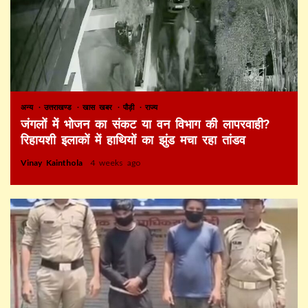
अन्य
उत्तराखण्ड
खास खबर
पौड़ी
राज्य
जंगलों में भोजन का संकट या वन विभाग की लापरवाही?
रिहायशी इलाकों में हाथियों का झुंड मचा रहा तांडव
Vinay Kainthola
4 weeks ago