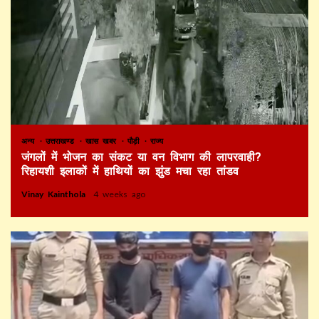
अन्य
उत्तराखण्ड
खास खबर
पौड़ी
राज्य
जंगलों में भोजन का संकट या वन विभाग की लापरवाही?
रिहायशी इलाकों में हाथियों का झुंड मचा रहा तांडव
Vinay Kainthola
4 weeks ago