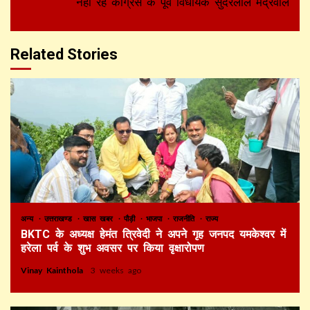
नहीं रहे कांग्रेस के पूर्व विधायक सुंदरलाल मंद्रवाल
Related Stories
अन्य
उत्तराखण्ड
खास खबर
पौड़ी
भाजपा
राजनीति
राज्य
BKTC के अध्यक्ष हेमंत त्रिवेदी ने अपने गृह जनपद यमकेश्वर में
हरेला पर्व के शुभ अवसर पर किया वृक्षारोपण
Vinay Kainthola
3 weeks ago