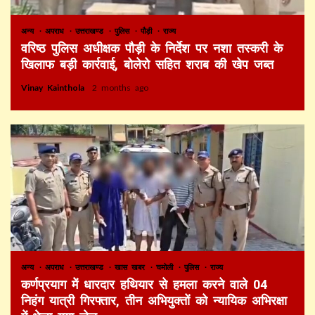
अन्य
अपराध
उत्तराखण्ड
पुलिस
पौड़ी
राज्य
वरिष्ठ पुलिस अधीक्षक पौड़ी के निर्देश पर नशा तस्करी के
खिलाफ बड़ी कार्रवाई, बोलेरो सहित शराब की खेप जब्त
Vinay Kainthola
2 months ago
अन्य
अपराध
उत्तराखण्ड
खास खबर
चमोली
पुलिस
राज्य
कर्णप्रयाग में धारदार हथियार से हमला करने वाले 04
निहंग यात्री गिरफ्तार, तीन अभियुक्तों को न्यायिक अभिरक्षा