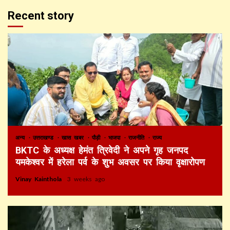
Recent story
अन्य
उत्तराखण्ड
खास खबर
पौड़ी
भाजपा
राजनीति
राज्य
BKTC के अध्यक्ष हेमंत त्रिवेदी ने अपने गृह जनपद
यमकेश्वर में हरेला पर्व के शुभ अवसर पर किया वृक्षारोपण
Vinay Kainthola
3 weeks ago