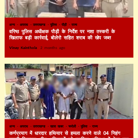
अन्य
अपराध
उत्तराखण्ड
पुलिस
पौड़ी
राज्य
वरिष्ठ पुलिस अधीक्षक पौड़ी के निर्देश पर नशा तस्करी के
खिलाफ बड़ी कार्रवाई, बोलेरो सहित शराब की खेप जब्त
Vinay Kainthola
2 months ago
अन्य
अपराध
उत्तराखण्ड
खास खबर
चमोली
पुलिस
राज्य
कर्णप्रयाग में धारदार हथियार से हमला करने वाले 04 निहंग