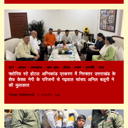
अन्य
अपराध
उत्तराखण्ड
खास खबर
दिल्ली
भाजपा
राजनीति
राज्य
फ्लोरिश स्टे होटल अग्निकांड प्रकरण में गिरफ्तार उत्तराखंड के
शेफ केशव नेगी के परिजनों से गढ़वाल सांसद अनिल बलूनी ने
की मुलाकात
Vinay Kainthola
2 months ago