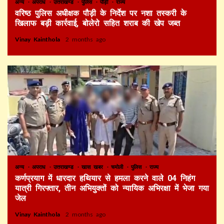
अन्य
अपराध
उत्तराखण्ड
पुलिस
पौड़ी
राज्य
वरिष्ठ पुलिस अधीक्षक पौड़ी के निर्देश पर नशा तस्करी के
खिलाफ बड़ी कार्रवाई, बोलेरो सहित शराब की खेप जब्त
Vinay Kainthola
2 months ago
अन्य
अपराध
उत्तराखण्ड
खास खबर
चमोली
पुलिस
राज्य
कर्णप्रयाग में धारदार हथियार से हमला करने वाले 04 निहंग
यात्री गिरफ्तार, तीन अभियुक्तों को न्यायिक अभिरक्षा में भेजा गया
जेल
Vinay Kainthola
2 months ago