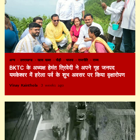
अन्य
उत्तराखण्ड
खास खबर
पौड़ी
भाजपा
राजनीति
राज्य
BKTC के अध्यक्ष हेमंत त्रिवेदी ने अपने गृह जनपद
यमकेश्वर में हरेला पर्व के शुभ अवसर पर किया वृक्षारोपण
Vinay Kainthola
3 weeks ago