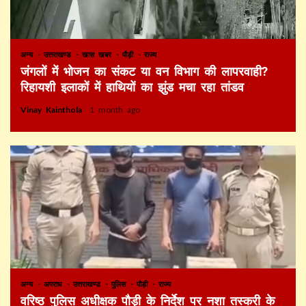
अन्य
उत्तराखण्ड
खास खबर
पौड़ी
राज्य
जंगलों में भोजन का संकट या वन विभाग की लापरवाही?
रिहायशी इलाकों में हाथियों का झुंड मचा रहा तांडव
Vinay Kainthola
1 month ago
अन्य
अपराध
उत्तराखण्ड
पुलिस
पौड़ी
राज्य
वरिष्ठ पुलिस अधीक्षक पौड़ी के निर्देश पर नशा तस्करी के