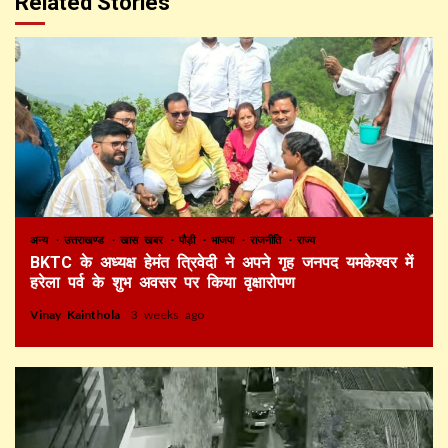
Related Stories
अन्य
उत्तराखण्ड
खास खबर
पौड़ी
भाजपा
राजनीति
राज्य
BKTC के अध्यक्ष हेमंत त्रिवेदी ने अपने गृह जनपद यमकेश्वर में
हरेला पर्व के शुभ अवसर पर किया वृक्षारोपण
Vinay Kainthola
3 weeks ago