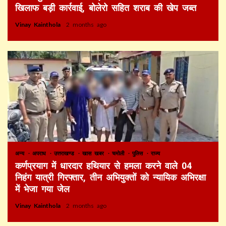
खिलाफ बड़ी कार्रवाई, बोलेरो सहित शराब की खेप जब्त
Vinay Kainthola
2 months ago
अन्य
अपराध
उत्तराखण्ड
खास खबर
चमोली
पुलिस
राज्य
कर्णप्रयाग में धारदार हथियार से हमला करने वाले 04
निहंग यात्री गिरफ्तार, तीन अभियुक्तों को न्यायिक अभिरक्षा
में भेजा गया जेल
Vinay Kainthola
2 months ago