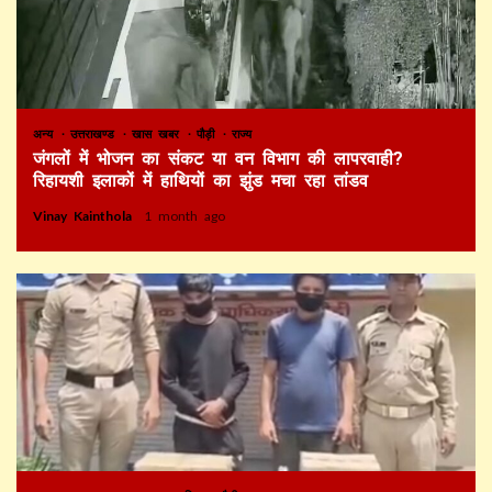
अन्य
उत्तराखण्ड
खास खबर
पौड़ी
राज्य
जंगलों में भोजन का संकट या वन विभाग की लापरवाही?
रिहायशी इलाकों में हाथियों का झुंड मचा रहा तांडव
Vinay Kainthola
1 month ago