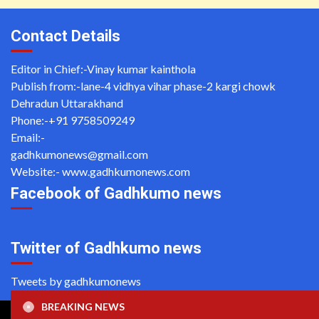
Contact Details
Editor in Chief:-Vinay kumar kainthola
Publish from:-
lane-4 vidhya vihar phase-2 kargi chowk
Dehradun Uttarakhand
Phone:-
+91 9758509249
Email:-
gadhkumonews@gmail.com
Website:-
www.gadhkumonews.com
Facebook of Gadhkumo news
Twitter of Gadhkumo news
Tweets by gadhkumonews
BREAKING NEWS
Copyright ©2020 All rights reserved | For Website Designing