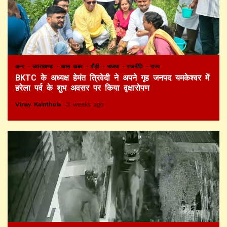
अन्य
उत्तराखण्ड
खास खबर
पौड़ी
भाजपा
राजनीति
राज्य
BKTC के अध्यक्ष हेमंत त्रिवेदी ने अपने गृह जनपद यमकेश्वर में
हरेला पर्व के शुभ अवसर पर किया वृक्षारोपण
Vinay Kainthola
3 weeks ago