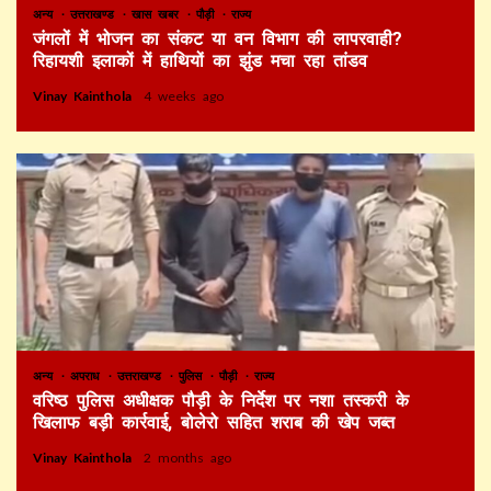
अन्य
उत्तराखण्ड
खास खबर
पौड़ी
राज्य
जंगलों में भोजन का संकट या वन विभाग की लापरवाही?
रिहायशी इलाकों में हाथियों का झुंड मचा रहा तांडव
Vinay Kainthola
4 weeks ago
अन्य
अपराध
उत्तराखण्ड
पुलिस
पौड़ी
राज्य
वरिष्ठ पुलिस अधीक्षक पौड़ी के निर्देश पर नशा तस्करी के
खिलाफ बड़ी कार्रवाई, बोलेरो सहित शराब की खेप जब्त
Vinay Kainthola
2 months ago