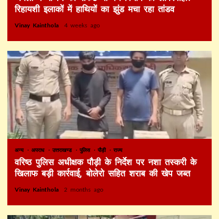
रिहायशी इलाकों में हाथियों का झुंड मचा रहा तांडव
Vinay Kainthola
4 weeks ago
अन्य
अपराध
उत्तराखण्ड
पुलिस
पौड़ी
राज्य
वरिष्ठ पुलिस अधीक्षक पौड़ी के निर्देश पर नशा तस्करी के
खिलाफ बड़ी कार्रवाई, बोलेरो सहित शराब की खेप जब्त
Vinay Kainthola
2 months ago