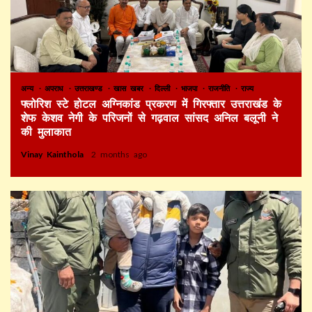
अन्य
अपराध
उत्तराखण्ड
खास खबर
दिल्ली
भाजपा
राजनीति
राज्य
फ्लोरिश स्टे होटल अग्निकांड प्रकरण में गिरफ्तार उत्तराखंड के
शेफ केशव नेगी के परिजनों से गढ़वाल सांसद अनिल बलूनी ने
की मुलाकात
Vinay Kainthola
2 months ago