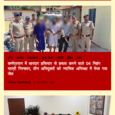
अन्य
अपराध
उत्तराखण्ड
खास खबर
चमोली
पुलिस
राज्य
कर्णप्रयाग में धारदार हथियार से हमला करने वाले 04 निहंग
यात्री गिरफ्तार, तीन अभियुक्तों को न्यायिक अभिरक्षा में भेजा गया
जेल
Vinay Kainthola
2 months ago