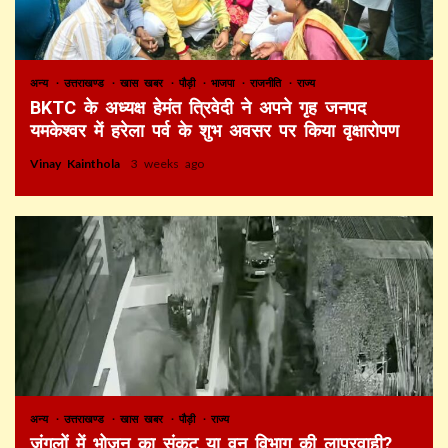
अन्य
उत्तराखण्ड
खास खबर
पौड़ी
भाजपा
राजनीति
राज्य
BKTC के अध्यक्ष हेमंत त्रिवेदी ने अपने गृह जनपद
यमकेश्वर में हरेला पर्व के शुभ अवसर पर किया वृक्षारोपण
Vinay Kainthola
3 weeks ago
अन्य
उत्तराखण्ड
खास खबर
पौड़ी
राज्य
जंगलों में भोजन का संकट या वन विभाग की लापरवाही?