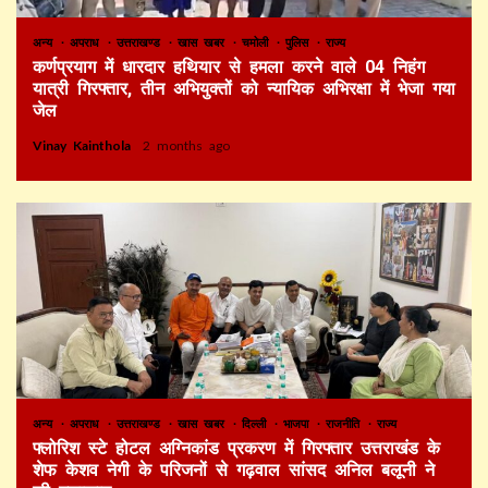
अन्य
अपराध
उत्तराखण्ड
खास खबर
चमोली
पुलिस
राज्य
कर्णप्रयाग में धारदार हथियार से हमला करने वाले 04 निहंग
यात्री गिरफ्तार, तीन अभियुक्तों को न्यायिक अभिरक्षा में भेजा गया
जेल
Vinay Kainthola
2 months ago
अन्य
अपराध
उत्तराखण्ड
खास खबर
दिल्ली
भाजपा
राजनीति
राज्य
फ्लोरिश स्टे होटल अग्निकांड प्रकरण में गिरफ्तार उत्तराखंड के
शेफ केशव नेगी के परिजनों से गढ़वाल सांसद अनिल बलूनी ने