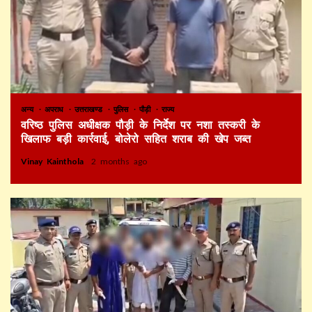
अन्य
अपराध
उत्तराखण्ड
पुलिस
पौड़ी
राज्य
वरिष्ठ पुलिस अधीक्षक पौड़ी के निर्देश पर नशा तस्करी के
खिलाफ बड़ी कार्रवाई, बोलेरो सहित शराब की खेप जब्त
Vinay Kainthola
2 months ago