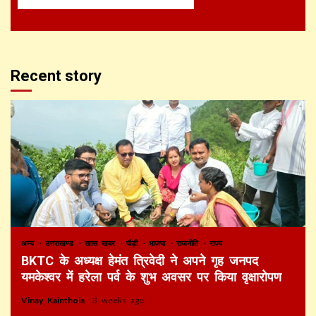
Recent story
अन्य
उत्तराखण्ड
खास खबर
पौड़ी
भाजपा
राजनीति
राज्य
BKTC के अध्यक्ष हेमंत त्रिवेदी ने अपने गृह जनपद
यमकेश्वर में हरेला पर्व के शुभ अवसर पर किया वृक्षारोपण
Vinay Kainthola
3 weeks ago