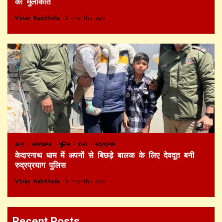
की मुलाकात
Vinay Kainthola
2 months ago
अन्य
उत्तराखण्ड
पुलिस
राज्य
रुद्रप्रयाग
केदारनाथ धाम में अपनों से बिछड़े बालक के लिए देवदूत बनी
रुद्रप्रयाग पुलिस
Vinay Kainthola
3 months ago
Recent Posts