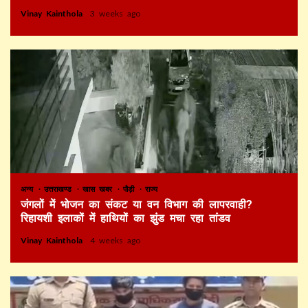
Vinay Kainthola
3 weeks ago
अन्य
उत्तराखण्ड
खास खबर
पौड़ी
राज्य
जंगलों में भोजन का संकट या वन विभाग की लापरवाही?
रिहायशी इलाकों में हाथियों का झुंड मचा रहा तांडव
Vinay Kainthola
4 weeks ago