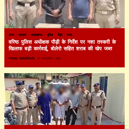
अन्य
अपराध
उत्तराखण्ड
पुलिस
पौड़ी
राज्य
वरिष्ठ पुलिस अधीक्षक पौड़ी के निर्देश पर नशा तस्करी के
खिलाफ बड़ी कार्रवाई, बोलेरो सहित शराब की खेप जब्त
Vinay Kainthola
2 months ago