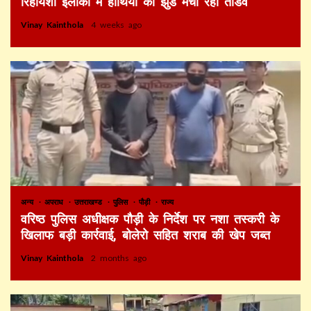
रिहायशी इलाकों में हाथियों का झुंड मचा रहा तांडव
Vinay Kainthola
4 weeks ago
अन्य
अपराध
उत्तराखण्ड
पुलिस
पौड़ी
राज्य
वरिष्ठ पुलिस अधीक्षक पौड़ी के निर्देश पर नशा तस्करी के
खिलाफ बड़ी कार्रवाई, बोलेरो सहित शराब की खेप जब्त
Vinay Kainthola
2 months ago