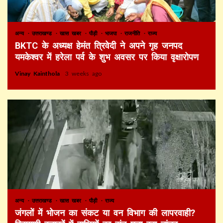
अन्य
उत्तराखण्ड
खास खबर
पौड़ी
भाजपा
राजनीति
राज्य
BKTC के अध्यक्ष हेमंत त्रिवेदी ने अपने गृह जनपद
यमकेश्वर में हरेला पर्व के शुभ अवसर पर किया वृक्षारोपण
Vinay Kainthola
3 weeks ago
अन्य
उत्तराखण्ड
खास खबर
पौड़ी
राज्य
जंगलों में भोजन का संकट या वन विभाग की लापरवाही?