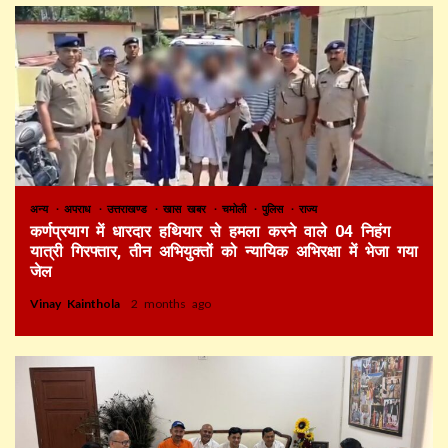
अन्य
अपराध
उत्तराखण्ड
खास खबर
चमोली
पुलिस
राज्य
कर्णप्रयाग में धारदार हथियार से हमला करने वाले 04 निहंग
यात्री गिरफ्तार, तीन अभियुक्तों को न्यायिक अभिरक्षा में भेजा गया
जेल
Vinay Kainthola
2 months ago