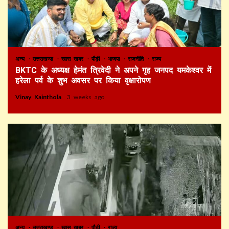
अन्य
उत्तराखण्ड
खास खबर
पौड़ी
भाजपा
राजनीति
राज्य
BKTC के अध्यक्ष हेमंत त्रिवेदी ने अपने गृह जनपद यमकेश्वर में
हरेला पर्व के शुभ अवसर पर किया वृक्षारोपण
Vinay Kainthola
3 weeks ago
अन्य
उत्तराखण्ड
खास खबर
पौड़ी
राज्य