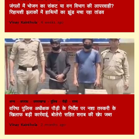
जंगलों में भोजन का संकट या वन विभाग की लापरवाही?
रिहायशी इलाकों में हाथियों का झुंड मचा रहा तांडव
Vinay Kainthola
4 weeks ago
अन्य
अपराध
उत्तराखण्ड
पुलिस
पौड़ी
राज्य
वरिष्ठ पुलिस अधीक्षक पौड़ी के निर्देश पर नशा तस्करी के
खिलाफ बड़ी कार्रवाई, बोलेरो सहित शराब की खेप जब्त
Vinay Kainthola
2 months ago