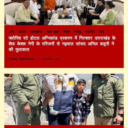
अन्य
अपराध
उत्तराखण्ड
खास खबर
दिल्ली
भाजपा
राजनीति
राज्य
फ्लोरिश स्टे होटल अग्निकांड प्रकरण में गिरफ्तार उत्तराखंड के
शेफ केशव नेगी के परिजनों से गढ़वाल सांसद अनिल बलूनी ने
की मुलाकात
Vinay Kainthola
2 months ago