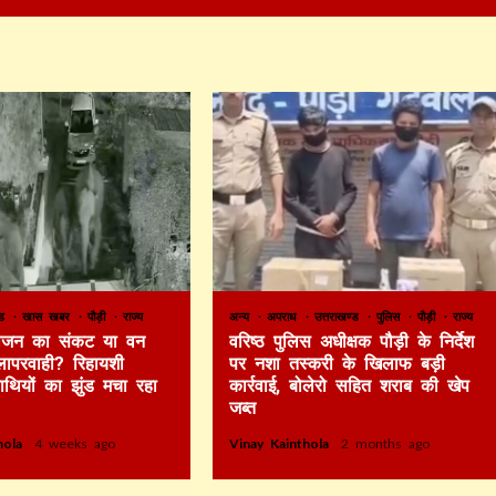
ण्ड
खास खबर
पौड़ी
राज्य
अन्य
अपराध
उत्तराखण्ड
पुलिस
पौड़ी
राज्य
 भोजन का संकट या वन
वरिष्ठ पुलिस अधीक्षक पौड़ी के निर्देश
लापरवाही? रिहायशी
पर नशा तस्करी के खिलाफ बड़ी
हाथियों का झुंड मचा रहा
कार्रवाई, बोलेरो सहित शराब की खेप
जब्त
thola
4 weeks ago
Vinay Kainthola
2 months ago