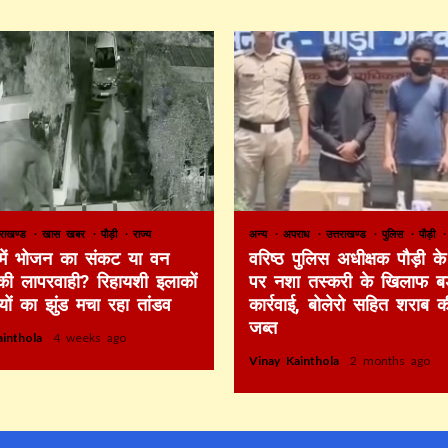
तराखण्ड
खास खबर
पौड़ी
राज्य
अन्य
अपराध
उत्तराखण्ड
पुलिस
पौड़ी
 में भोजन का संकट या वन
वरिष्ठ पुलिस अधीक्षक पौड़ी के 
की लापरवाही? रिहायशी इलाकों
पर नशा तस्करी के खिलाफ बड
ियों का झुंड मचा रहा तांडव
कार्रवाई, बोलेरो सहित शराब 
जब्त
ainthola
4 weeks ago
Vinay Kainthola
2 months ago