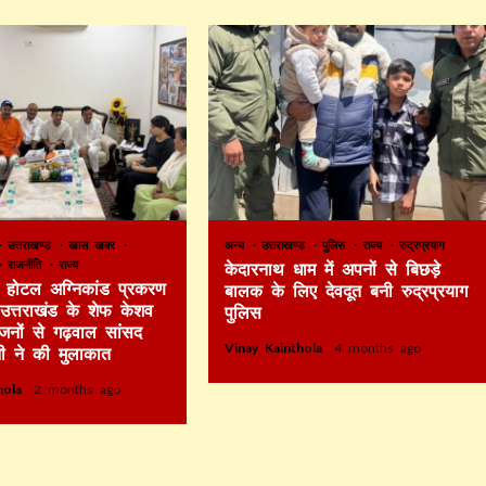
उत्तराखण्ड
खास खबर
अन्य
उत्तराखण्ड
पुलिस
राज्य
रुद्रप्रयाग
राजनीति
राज्य
केदारनाथ धाम में अपनों से बिछड़े
टे होटल अग्निकांड प्रकरण
बालक के लिए देवदूत बनी रुद्रप्रयाग
र उत्तराखंड के शेफ केशव
पुलिस
िजनों से गढ़वाल सांसद
Vinay Kainthola
4 months ago
ी ने की मुलाकात
thola
2 months ago