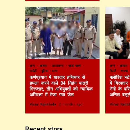
अन्य
अपराध
उत्तराखण्ड
खास खबर
अन्य
अपराध
चमोली
पुलिस
राज्य
दिल्ली
भाजपा
कर्णप्रयाग में धारदार हथियार से
फ्लोरिश स्
हमला करने वाले 04 निहंग यात्री
में गिरफ्ता
गिरफ्तार, तीन अभियुक्तों को न्यायिक
नेगी के पर
अभिरक्षा में भेजा गया जेल
अनिल बलून
Vinay Kainthola
2 months ago
Vinay Kain
Recent story