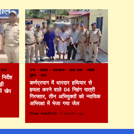
राज्य
अन्य
अपराध
उत्तराखण्ड
खास खबर
चमोली
पुलिस
राज्य
निर्देश
कर्णप्रयाग में धारदार हथियार से
़ी
हमला करने वाले 04 निहंग यात्री
की खेप
गिरफ्तार, तीन अभियुक्तों को न्यायिक
अभिरक्षा में भेजा गया जेल
Vinay Kainthola
2 months ago