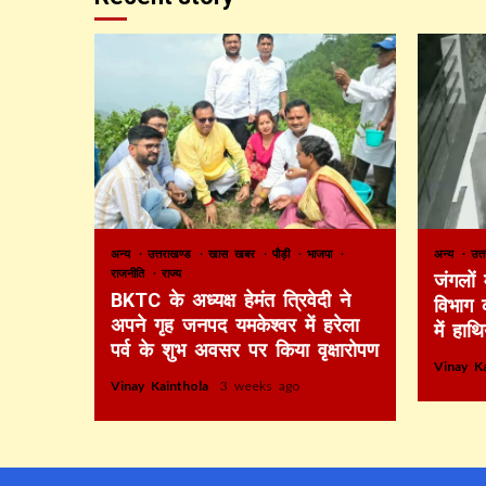
अन्य
उत्तराखण्ड
खास खबर
पौड़ी
भाजपा
अन्य
उत्
राजनीति
राज्य
जंगलों
BKTC के अध्यक्ष हेमंत त्रिवेदी ने
विभाग 
अपने गृह जनपद यमकेश्वर में हरेला
में हाथ
पर्व के शुभ अवसर पर किया वृक्षारोपण
Vinay K
Vinay Kainthola
3 weeks ago