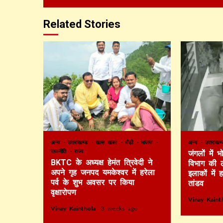
Related Stories
अन्य
उत्तराखण्ड
खास खबर
पौड़ी
भाजपा
अन्य
उत्तराख
राजनीति
राज्य
जंगलों में
BKTC के अध्यक्ष हेमंत त्रिवेदी ने
विभाग की 
अपने गृह जनपद यमकेश्वर में हरेला
इलाकों में 
पर्व के शुभ अवसर पर किया
तांडव
वृक्षारोपण
Vinay Kain
Vinay Kainthola
3 weeks ago