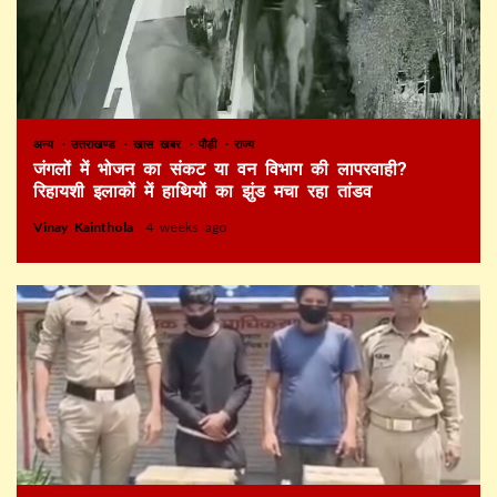
अन्य
उत्तराखण्ड
खास खबर
पौड़ी
राज्य
जंगलों में भोजन का संकट या वन विभाग की लापरवाही?
रिहायशी इलाकों में हाथियों का झुंड मचा रहा तांडव
Vinay Kainthola
4 weeks ago