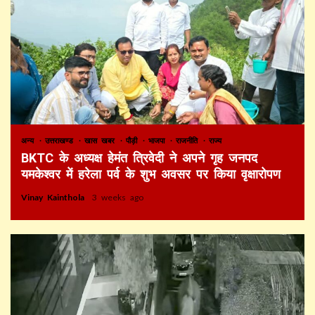
अन्य
उत्तराखण्ड
खास खबर
पौड़ी
भाजपा
राजनीति
राज्य
BKTC के अध्यक्ष हेमंत त्रिवेदी ने अपने गृह जनपद
यमकेश्वर में हरेला पर्व के शुभ अवसर पर किया वृक्षारोपण
Vinay Kainthola
3 weeks ago