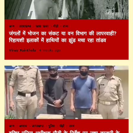
अन्य
उत्तराखण्ड
खास खबर
पौड़ी
राज्य
जंगलों में भोजन का संकट या वन विभाग की लापरवाही?
रिहायशी इलाकों में हाथियों का झुंड मचा रहा तांडव
Vinay Kainthola
4 weeks ago
अन्य
अपराध
उत्तराखण्ड
पुलिस
पौड़ी
राज्य