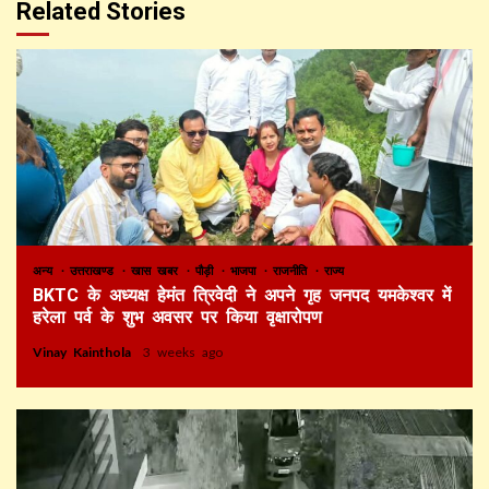
Related Stories
अन्य
उत्तराखण्ड
खास खबर
पौड़ी
भाजपा
राजनीति
राज्य
BKTC के अध्यक्ष हेमंत त्रिवेदी ने अपने गृह जनपद यमकेश्वर में
हरेला पर्व के शुभ अवसर पर किया वृक्षारोपण
Vinay Kainthola
3 weeks ago