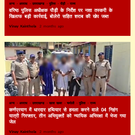
अन्य
अपराध
उत्तराखण्ड
पुलिस
पौड़ी
राज्य
वरिष्ठ पुलिस अधीक्षक पौड़ी के निर्देश पर नशा तस्करी के
खिलाफ बड़ी कार्रवाई, बोलेरो सहित शराब की खेप जब्त
Vinay Kainthola
2 months ago
अन्य
अपराध
उत्तराखण्ड
खास खबर
चमोली
पुलिस
राज्य
कर्णप्रयाग में धारदार हथियार से हमला करने वाले 04 निहंग
यात्री गिरफ्तार, तीन अभियुक्तों को न्यायिक अभिरक्षा में भेजा गया
जेल
Vinay Kainthola
2 months ago