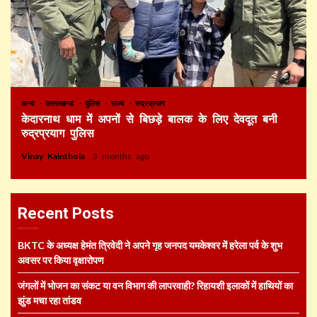
अन्य
उत्तराखण्ड
पुलिस
राज्य
रुद्रप्रयाग
केदारनाथ धाम में अपनों से बिछड़े बालक के लिए देवदूत बनी
रुद्रप्रयाग पुलिस
Vinay Kainthola
3 months ago
Recent Posts
BKTC के अध्यक्ष हेमंत त्रिवेदी ने अपने गृह जनपद यमकेश्वर में हरेला पर्व के शुभ
अवसर पर किया वृक्षारोपण
जंगलों में भोजन का संकट या वन विभाग की लापरवाही? रिहायशी इलाकों में हाथियों का
झुंड मचा रहा तांडव