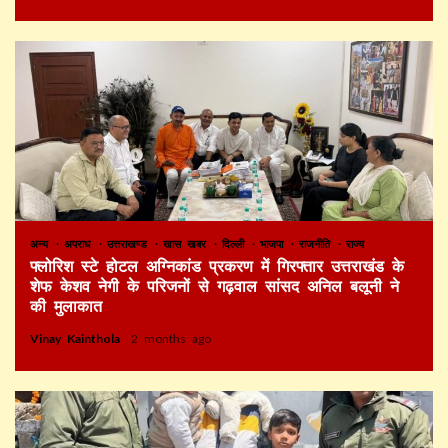
अन्य
अपराध
उत्तराखण्ड
खास खबर
दिल्ली
भाजपा
राजनीति
राज्य
फ्लोरिश स्टे होटल अग्निकांड प्रकरण में गिरफ्तार उत्तराखंड के
शेफ केशव नेगी के परिजनों से गढ़वाल सांसद अनिल बलूनी ने
की मुलाकात
Vinay Kainthola
2 months ago