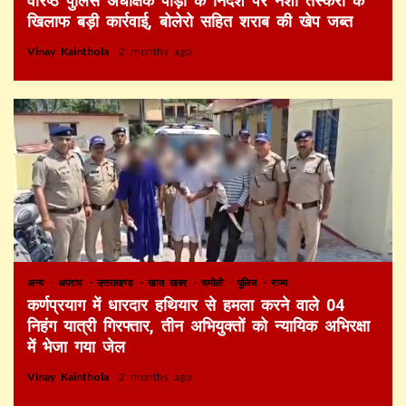
वरिष्ठ पुलिस अधीक्षक पौड़ी के निर्देश पर नशा तस्करी के
खिलाफ बड़ी कार्रवाई, बोलेरो सहित शराब की खेप जब्त
Vinay Kainthola
2 months ago
अन्य
अपराध
उत्तराखण्ड
खास खबर
चमोली
पुलिस
राज्य
कर्णप्रयाग में धारदार हथियार से हमला करने वाले 04
निहंग यात्री गिरफ्तार, तीन अभियुक्तों को न्यायिक अभिरक्षा
में भेजा गया जेल
Vinay Kainthola
2 months ago