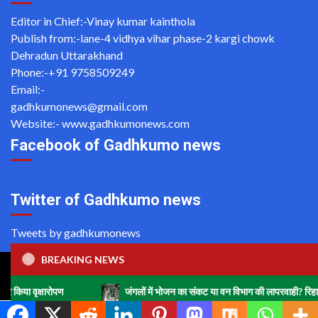
Editor in Chief:-Vinay kumar kainthola
Publish from:-
lane-4 vidhya vihar phase-2 kargi chowk
Dehradun Uttarakhand
Phone:-
+91 9758509249
Email:-
gadhkumonews@gmail.com
Website:-
www.gadhkumonews.com
Facebook of Gadhkumo news
Twitter of Gadhkumo news
Tweets by gadhkumonews
BREAKING NEWS
Copyright ©2020 All rights reserved | For Website Designing
and Development call Us: -8920664806
ोपण
जंगलों में भोजन का संकट या वन विभाग की लापरवाही? रिहायशी इलाकों में हा