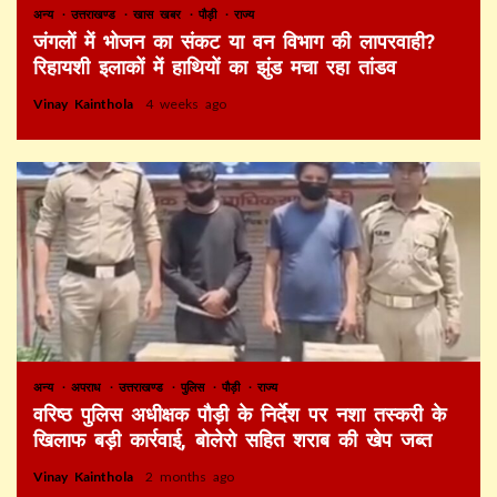
अन्य
उत्तराखण्ड
खास खबर
पौड़ी
राज्य
जंगलों में भोजन का संकट या वन विभाग की लापरवाही?
रिहायशी इलाकों में हाथियों का झुंड मचा रहा तांडव
Vinay Kainthola
4 weeks ago
अन्य
अपराध
उत्तराखण्ड
पुलिस
पौड़ी
राज्य
वरिष्ठ पुलिस अधीक्षक पौड़ी के निर्देश पर नशा तस्करी के
खिलाफ बड़ी कार्रवाई, बोलेरो सहित शराब की खेप जब्त
Vinay Kainthola
2 months ago