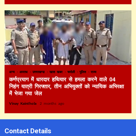
अन्य
अपराध
उत्तराखण्ड
खास खबर
चमोली
पुलिस
राज्य
कर्णप्रयाग में धारदार हथियार से हमला करने वाले 04
निहंग यात्री गिरफ्तार, तीन अभियुक्तों को न्यायिक अभिरक्षा
में भेजा गया जेल
Vinay Kainthola
2 months ago
Contact Details