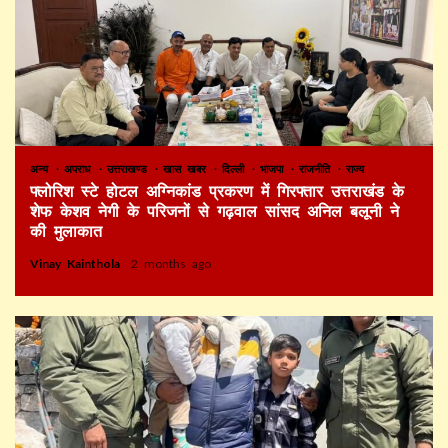
अन्य
अपराध
उत्तराखण्ड
खास खबर
दिल्ली
भाजपा
राजनीति
राज्य
फ्लोरिश स्टे होटल अग्निकांड प्रकरण में गिरफ्तार उत्तराखंड के
शेफ केशव नेगी के परिजनों से गढ़वाल सांसद अनिल बलूनी ने
की मुलाकात
Vinay Kainthola
2 months ago