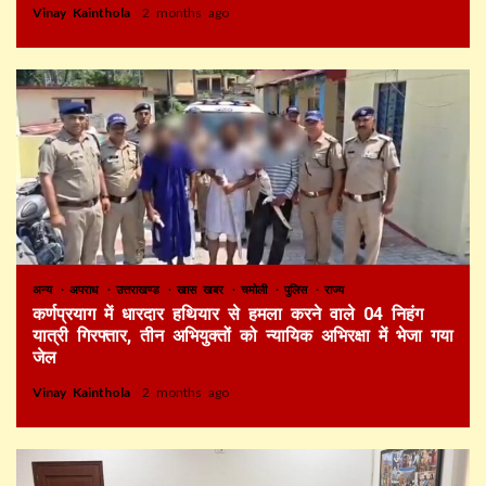
Vinay Kainthola
2 months ago
अन्य
अपराध
उत्तराखण्ड
खास खबर
चमोली
पुलिस
राज्य
कर्णप्रयाग में धारदार हथियार से हमला करने वाले 04 निहंग
यात्री गिरफ्तार, तीन अभियुक्तों को न्यायिक अभिरक्षा में भेजा गया
जेल
Vinay Kainthola
2 months ago