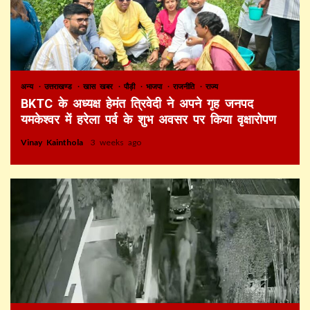
अन्य
उत्तराखण्ड
खास खबर
पौड़ी
भाजपा
राजनीति
राज्य
BKTC के अध्यक्ष हेमंत त्रिवेदी ने अपने गृह जनपद
यमकेश्वर में हरेला पर्व के शुभ अवसर पर किया वृक्षारोपण
Vinay Kainthola
3 weeks ago