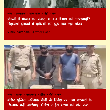
अन्य
उत्तराखण्ड
खास खबर
पौड़ी
राज्य
जंगलों में भोजन का संकट या वन विभाग की लापरवाही?
रिहायशी इलाकों में हाथियों का झुंड मचा रहा तांडव
Vinay Kainthola
4 weeks ago
अन्य
अपराध
उत्तराखण्ड
पुलिस
पौड़ी
राज्य
वरिष्ठ पुलिस अधीक्षक पौड़ी के निर्देश पर नशा तस्करी के
खिलाफ बड़ी कार्रवाई, बोलेरो सहित शराब की खेप जब्त