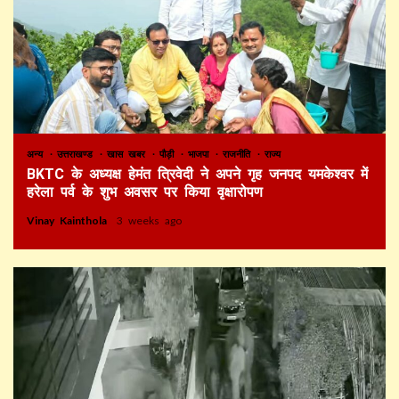
अन्य
उत्तराखण्ड
खास खबर
पौड़ी
भाजपा
राजनीति
राज्य
BKTC के अध्यक्ष हेमंत त्रिवेदी ने अपने गृह जनपद यमकेश्वर में
हरेला पर्व के शुभ अवसर पर किया वृक्षारोपण
Vinay Kainthola
3 weeks ago