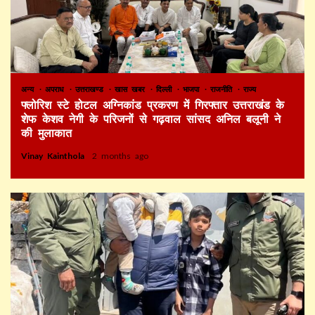
अन्य
अपराध
उत्तराखण्ड
खास खबर
दिल्ली
भाजपा
राजनीति
राज्य
फ्लोरिश स्टे होटल अग्निकांड प्रकरण में गिरफ्तार उत्तराखंड के
शेफ केशव नेगी के परिजनों से गढ़वाल सांसद अनिल बलूनी ने
की मुलाकात
Vinay Kainthola
2 months ago