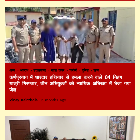
अन्य
अपराध
उत्तराखण्ड
खास खबर
चमोली
पुलिस
राज्य
कर्णप्रयाग में धारदार हथियार से हमला करने वाले 04 निहंग
यात्री गिरफ्तार, तीन अभियुक्तों को न्यायिक अभिरक्षा में भेजा गया
जेल
Vinay Kainthola
2 months ago