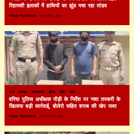
रिहायशी इलाकों में हाथियों का झुंड मचा रहा तांडव
Vinay Kainthola
4 weeks ago
अन्य
अपराध
उत्तराखण्ड
पुलिस
पौड़ी
राज्य
वरिष्ठ पुलिस अधीक्षक पौड़ी के निर्देश पर नशा तस्करी के
खिलाफ बड़ी कार्रवाई, बोलेरो सहित शराब की खेप जब्त
Vinay Kainthola
2 months ago