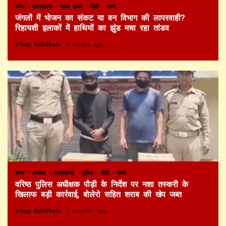
अन्य
उत्तराखण्ड
खास खबर
पौड़ी
राज्य
जंगलों में भोजन का संकट या वन विभाग की लापरवाही?
रिहायशी इलाकों में हाथियों का झुंड मचा रहा तांडव
Vinay Kainthola
4 weeks ago
अन्य
अपराध
उत्तराखण्ड
पुलिस
पौड़ी
राज्य
वरिष्ठ पुलिस अधीक्षक पौड़ी के निर्देश पर नशा तस्करी के
खिलाफ बड़ी कार्रवाई, बोलेरो सहित शराब की खेप जब्त
Vinay Kainthola
2 months ago