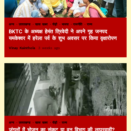
अन्य
उत्तराखण्ड
खास खबर
पौड़ी
भाजपा
राजनीति
राज्य
BKTC के अध्यक्ष हेमंत त्रिवेदी ने अपने गृह जनपद
यमकेश्वर में हरेला पर्व के शुभ अवसर पर किया वृक्षारोपण
Vinay Kainthola
3 weeks ago
अन्य
उत्तराखण्ड
खास खबर
पौड़ी
राज्य
जंगलों में भोजन का संकट या वन विभाग की लापरवाही?