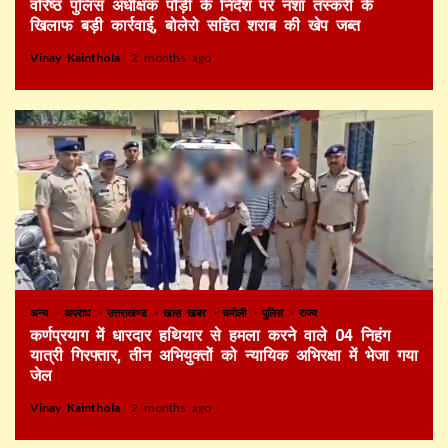
वरिष्ठ पुलिस अधीक्षक पौड़ी के निर्देश पर नशा तस्करी के
खिलाफ बड़ी कार्रवाई, बोलेरो सहित शराब की खेप जब्त
Vinay Kainthola
2 months ago
अन्य
अपराध
उत्तराखण्ड
खास खबर
चमोली
पुलिस
राज्य
कर्णप्रयाग में धारदार हथियार से हमला करने वाले 04 निहंग
यात्री गिरफ्तार, तीन अभियुक्तों को न्यायिक अभिरक्षा में भेजा गया
जेल
Vinay Kainthola
2 months ago