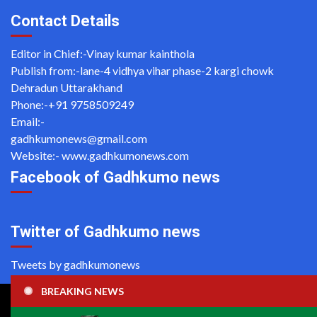
Contact Details
Editor in Chief:-Vinay kumar kainthola
Publish from:-
lane-4 vidhya vihar phase-2 kargi chowk
Dehradun Uttarakhand
Phone:-
+91 9758509249
Email:-
gadhkumonews@gmail.com
Website:-
www.gadhkumonews.com
Facebook of Gadhkumo news
Twitter of Gadhkumo news
Tweets by gadhkumonews
BREAKING NEWS
Copyright ©2020 All rights reserved | For Website Designing
and Development call Us: -8920664806