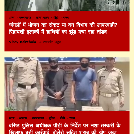
अन्य
उत्तराखण्ड
खास खबर
पौड़ी
राज्य
जंगलों में भोजन का संकट या वन विभाग की लापरवाही?
रिहायशी इलाकों में हाथियों का झुंड मचा रहा तांडव
Vinay Kainthola
4 weeks ago
अन्य
अपराध
उत्तराखण्ड
पुलिस
पौड़ी
राज्य
वरिष्ठ पुलिस अधीक्षक पौड़ी के निर्देश पर नशा तस्करी के
खिलाफ बड़ी कार्रवाई, बोलेरो सहित शराब की खेप जब्त