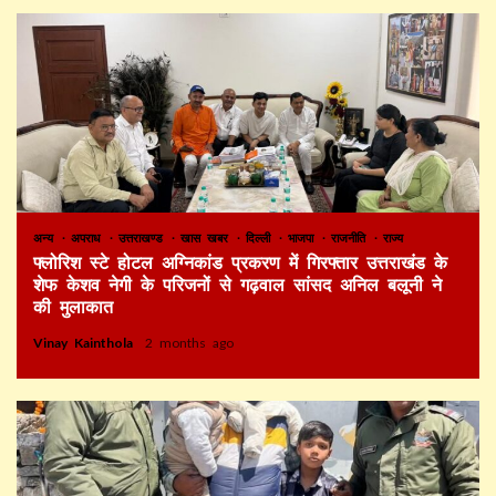
अन्य
अपराध
उत्तराखण्ड
खास खबर
दिल्ली
भाजपा
राजनीति
राज्य
फ्लोरिश स्टे होटल अग्निकांड प्रकरण में गिरफ्तार उत्तराखंड के
शेफ केशव नेगी के परिजनों से गढ़वाल सांसद अनिल बलूनी ने
की मुलाकात
Vinay Kainthola
2 months ago