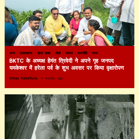
अन्य
उत्तराखण्ड
खास खबर
पौड़ी
भाजपा
राजनीति
राज्य
BKTC के अध्यक्ष हेमंत त्रिवेदी ने अपने गृह जनपद
यमकेश्वर में हरेला पर्व के शुभ अवसर पर किया वृक्षारोपण
Vinay Kainthola
3 weeks ago