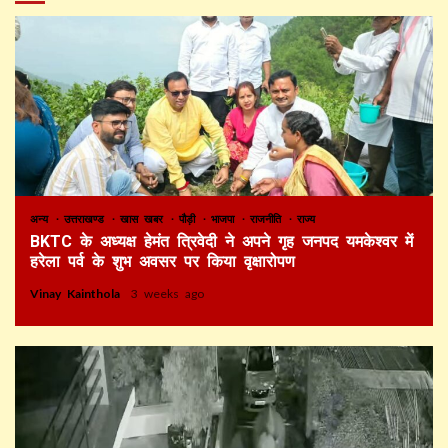
अन्य
उत्तराखण्ड
खास खबर
पौड़ी
भाजपा
राजनीति
राज्य
BKTC के अध्यक्ष हेमंत त्रिवेदी ने अपने गृह जनपद यमकेश्वर में
हरेला पर्व के शुभ अवसर पर किया वृक्षारोपण
Vinay Kainthola
3 weeks ago