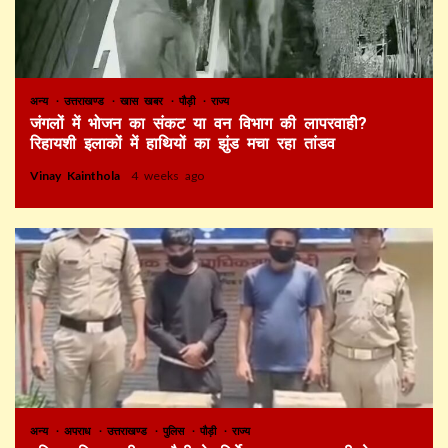
अन्य
उत्तराखण्ड
खास खबर
पौड़ी
राज्य
जंगलों में भोजन का संकट या वन विभाग की लापरवाही?
रिहायशी इलाकों में हाथियों का झुंड मचा रहा तांडव
Vinay Kainthola
4 weeks ago
अन्य
अपराध
उत्तराखण्ड
पुलिस
पौड़ी
राज्य