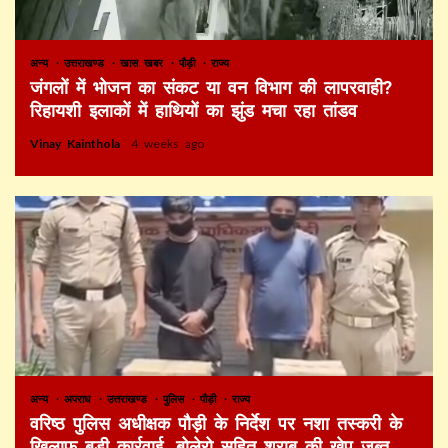
अन्य
उत्तराखण्ड
खास खबर
पौड़ी
राज्य
जंगलों में भोजन का संकट या वन विभाग की लापरवाही?
रिहायशी इलाकों में हाथियों का झुंड मचा रहा तांडव
Vinay Kainthola
4 weeks ago
अन्य
अपराध
उत्तराखण्ड
पुलिस
पौड़ी
राज्य
वरिष्ठ पुलिस अधीक्षक पौड़ी के निर्देश पर नशा तस्करी के
खिलाफ बड़ी कार्रवाई, बोलेरो सहित शराब की खेप जब्त