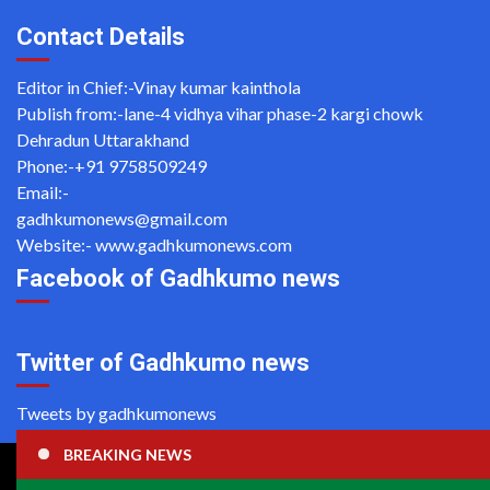
Contact Details
Editor in Chief:-Vinay kumar kainthola
Publish from:-
lane-4 vidhya vihar phase-2 kargi chowk
Dehradun Uttarakhand
Phone:-
+91 9758509249
Email:-
gadhkumonews@gmail.com
Website:-
www.gadhkumonews.com
Facebook of Gadhkumo news
Twitter of Gadhkumo news
Tweets by gadhkumonews
BREAKING NEWS
Copyright ©2020 All rights reserved | For Website Designing