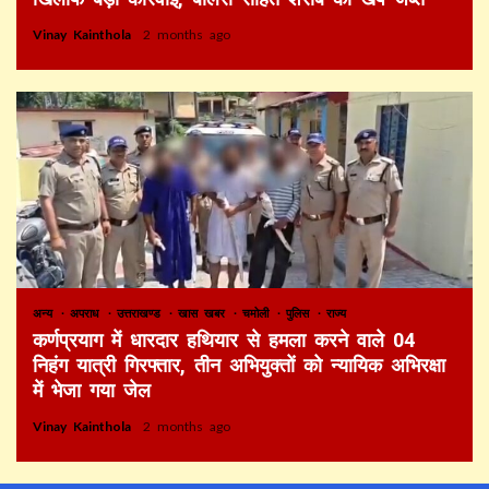
Vinay Kainthola
2 months ago
अन्य
अपराध
उत्तराखण्ड
खास खबर
चमोली
पुलिस
राज्य
कर्णप्रयाग में धारदार हथियार से हमला करने वाले 04
निहंग यात्री गिरफ्तार, तीन अभियुक्तों को न्यायिक अभिरक्षा
में भेजा गया जेल
Vinay Kainthola
2 months ago