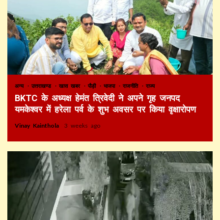
अन्य
उत्तराखण्ड
खास खबर
पौड़ी
भाजपा
राजनीति
राज्य
BKTC के अध्यक्ष हेमंत त्रिवेदी ने अपने गृह जनपद
यमकेश्वर में हरेला पर्व के शुभ अवसर पर किया वृक्षारोपण
Vinay Kainthola
3 weeks ago