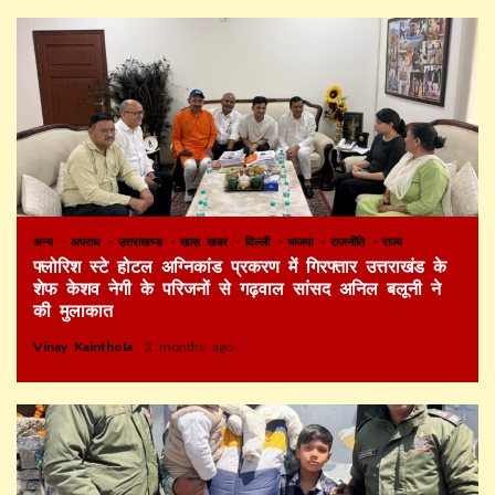
अन्य
अपराध
उत्तराखण्ड
खास खबर
दिल्ली
भाजपा
राजनीति
राज्य
फ्लोरिश स्टे होटल अग्निकांड प्रकरण में गिरफ्तार उत्तराखंड के
शेफ केशव नेगी के परिजनों से गढ़वाल सांसद अनिल बलूनी ने
की मुलाकात
Vinay Kainthola
2 months ago