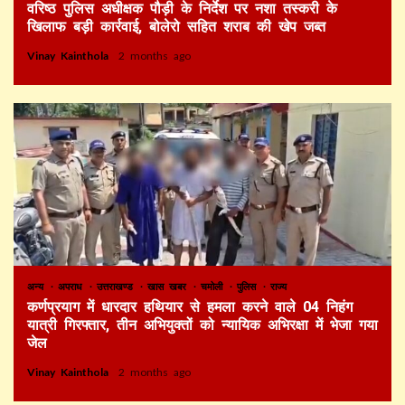
वरिष्ठ पुलिस अधीक्षक पौड़ी के निर्देश पर नशा तस्करी के
खिलाफ बड़ी कार्रवाई, बोलेरो सहित शराब की खेप जब्त
Vinay Kainthola
2 months ago
अन्य
अपराध
उत्तराखण्ड
खास खबर
चमोली
पुलिस
राज्य
कर्णप्रयाग में धारदार हथियार से हमला करने वाले 04 निहंग
यात्री गिरफ्तार, तीन अभियुक्तों को न्यायिक अभिरक्षा में भेजा गया
जेल
Vinay Kainthola
2 months ago