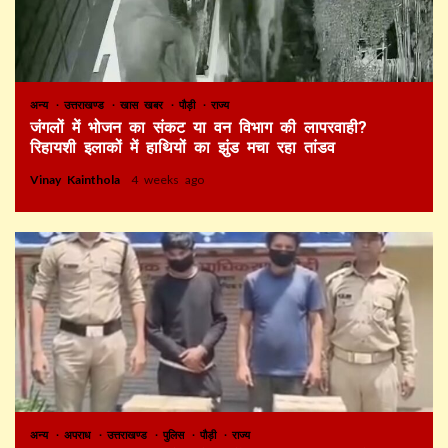
अन्य
उत्तराखण्ड
खास खबर
पौड़ी
राज्य
जंगलों में भोजन का संकट या वन विभाग की लापरवाही?
रिहायशी इलाकों में हाथियों का झुंड मचा रहा तांडव
Vinay Kainthola
4 weeks ago
अन्य
अपराध
उत्तराखण्ड
पुलिस
पौड़ी
राज्य