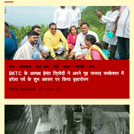
अन्य
उत्तराखण्ड
खास खबर
पौड़ी
भाजपा
राजनीति
राज्य
BKTC के अध्यक्ष हेमंत त्रिवेदी ने अपने गृह जनपद यमकेश्वर में
हरेला पर्व के शुभ अवसर पर किया वृक्षारोपण
Vinay Kainthola
3 weeks ago