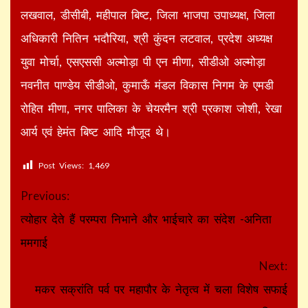
लखवाल, डीसीबी, महीपाल बिष्ट, जिला भाजपा उपाध्यक्ष, जिला
अधिकारी नितिन भदौरिया, श्री कुंदन लटवाल, प्रदेश अध्यक्ष
युवा मोर्चा, एसएससी अल्मोड़ा पी एन मीणा, सीडीओ अल्मोड़ा
नवनीत पाण्डेय सीडीओ, कुमाऊँ मंडल विकास निगम के एमडी
रोहित मीणा, नगर पालिका के चेयरमैन श्री प्रकाश जोशी, रेखा
आर्य एवं हेमंत बिष्ट आदि मौजूद थे।
Post Views:
1,469
Continue
Previous:
Reading
त्योहार देते हैं परम्परा निभाने और भाईचारे का संदेश -अनिता
ममगाई
Next:
मकर सक्रांति पर्व पर महापौर के नेतृत्व में चला विशेष सफाई