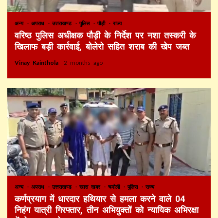
अन्य
अपराध
उत्तराखण्ड
पुलिस
पौड़ी
राज्य
वरिष्ठ पुलिस अधीक्षक पौड़ी के निर्देश पर नशा तस्करी के
खिलाफ बड़ी कार्रवाई, बोलेरो सहित शराब की खेप जब्त
Vinay Kainthola
2 months ago
अन्य
अपराध
उत्तराखण्ड
खास खबर
चमोली
पुलिस
राज्य
कर्णप्रयाग में धारदार हथियार से हमला करने वाले 04
निहंग यात्री गिरफ्तार, तीन अभियुक्तों को न्यायिक अभिरक्षा