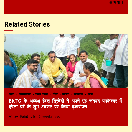
अभियान
Related Stories
अन्य
उत्तराखण्ड
खास खबर
पौड़ी
भाजपा
राजनीति
राज्य
BKTC के अध्यक्ष हेमंत त्रिवेदी ने अपने गृह जनपद यमकेश्वर में
हरेला पर्व के शुभ अवसर पर किया वृक्षारोपण
Vinay Kainthola
3 weeks ago