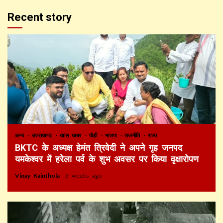
Recent story
अन्य
उत्तराखण्ड
खास खबर
पौड़ी
भाजपा
राजनीति
राज्य
BKTC के अध्यक्ष हेमंत त्रिवेदी ने अपने गृह जनपद
यमकेश्वर में हरेला पर्व के शुभ अवसर पर किया वृक्षारोपण
Vinay Kainthola
3 weeks ago