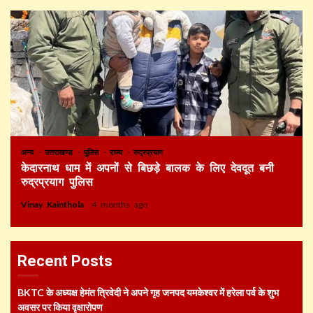
अन्य
उत्तराखण्ड
पुलिस
राज्य
रुद्रप्रयाग
केदारनाथ धाम में अपनों से बिछड़े बालक के लिए देवदूत बनी
रुद्रप्रयाग पुलिस
Vinay Kainthola
4 months ago
Recent Posts
BKTC के अध्यक्ष हेमंत त्रिवेदी ने अपने गृह जनपद यमकेश्वर में हरेला पर्व के शुभ
अवसर पर किया वृक्षारोपण