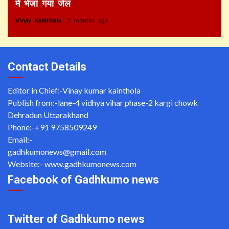
में भेजा गया जेल
Vinay Kainthola
2 months ago
Contact Details
Editor in Chief:-Vinay kumar kainthola
Publish from:-
lane-4 vidhya vihar phase-2 kargi chowk
Dehradun Uttarakhand
Phone:-
+91 9758509249
Email:-
gadhkumonews@gmail.com
Website:-
www.gadhkumonews.com
Facebook of Gadhkumo news
Twitter of Gadhkumo news