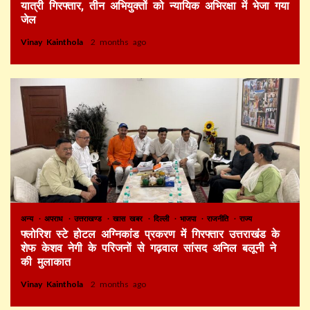
यात्री गिरफ्तार, तीन अभियुक्तों को न्यायिक अभिरक्षा में भेजा गया
जेल
Vinay Kainthola
2 months ago
अन्य
अपराध
उत्तराखण्ड
खास खबर
दिल्ली
भाजपा
राजनीति
राज्य
फ्लोरिश स्टे होटल अग्निकांड प्रकरण में गिरफ्तार उत्तराखंड के
शेफ केशव नेगी के परिजनों से गढ़वाल सांसद अनिल बलूनी ने
की मुलाकात
Vinay Kainthola
2 months ago