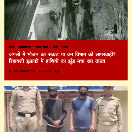
अन्य
उत्तराखण्ड
खास खबर
पौड़ी
राज्य
जंगलों में भोजन का संकट या वन विभाग की लापरवाही?
रिहायशी इलाकों में हाथियों का झुंड मचा रहा तांडव
Vinay Kainthola
4 weeks ago