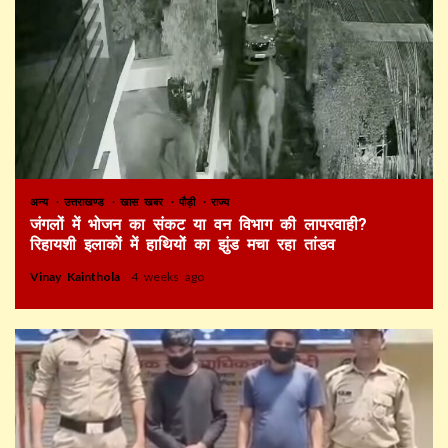
अन्य
उत्तराखण्ड
खास खबर
पौड़ी
राज्य
जंगलों में भोजन का संकट या वन विभाग की लापरवाही?
रिहायशी इलाकों में हाथियों का झुंड मचा रहा तांडव
Vinay Kainthola
4 weeks ago