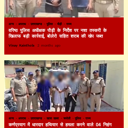
अन्य
अपराध
उत्तराखण्ड
पुलिस
पौड़ी
राज्य
वरिष्ठ पुलिस अधीक्षक पौड़ी के निर्देश पर नशा तस्करी के
खिलाफ बड़ी कार्रवाई, बोलेरो सहित शराब की खेप जब्त
Vinay Kainthola
2 months ago
अन्य
अपराध
उत्तराखण्ड
खास खबर
चमोली
पुलिस
राज्य
कर्णप्रयाग में धारदार हथियार से हमला करने वाले 04 निहंग