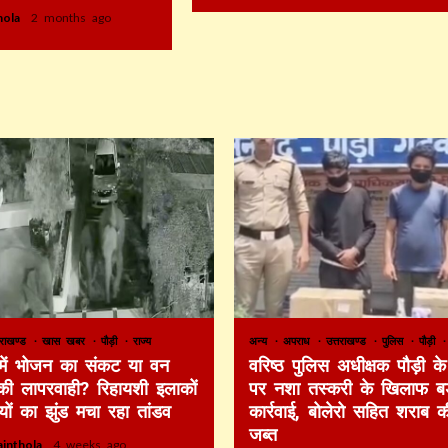
thola
2 months ago
तराखण्ड
खास खबर
पौड़ी
राज्य
अन्य
अपराध
उत्तराखण्ड
पुलिस
पौड़ी
 में भोजन का संकट या वन
वरिष्ठ पुलिस अधीक्षक पौड़ी के 
की लापरवाही? रिहायशी इलाकों
पर नशा तस्करी के खिलाफ बड
ियों का झुंड मचा रहा तांडव
कार्रवाई, बोलेरो सहित शराब 
जब्त
ainthola
4 weeks ago