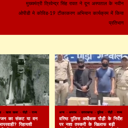
।
मुख्यमंत्री त्रिवेन्द्र सिंह रावत ने दून अस्पताल के नवीन
ओपीडी मे कोविड-19 टीकाकरण अभियान कार्यक्रम में किया
प्रतिभाग
ण्ड
खास खबर
पौड़ी
राज्य
अन्य
अपराध
उत्तराखण्ड
पुलिस
पौड़ी
राज्य
 भोजन का संकट या वन
वरिष्ठ पुलिस अधीक्षक पौड़ी के निर्देश
लापरवाही? रिहायशी
पर नशा तस्करी के खिलाफ बड़ी