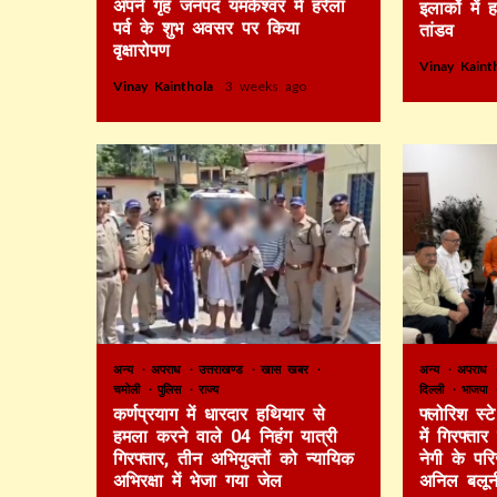
अपने गृह जनपद यमकेश्वर में हरेला
इलाकों में 
पर्व के शुभ अवसर पर किया
तांडव
वृक्षारोपण
Vinay Kain
Vinay Kainthola
3 weeks ago
अन्य
अपराध
उत्तराखण्ड
खास खबर
अन्य
अपराध
चमोली
पुलिस
राज्य
दिल्ली
भाजपा
कर्णप्रयाग में धारदार हथियार से
फ्लोरिश स्
हमला करने वाले 04 निहंग यात्री
में गिरफ्ता
गिरफ्तार, तीन अभियुक्तों को न्यायिक
नेगी के पर
अभिरक्षा में भेजा गया जेल
अनिल बलून