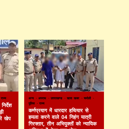
राज्य
अन्य
अपराध
उत्तराखण्ड
खास खबर
चमोली
पुलिस
राज्य
निर्देश
कर्णप्रयाग में धारदार हथियार से
़ी
हमला करने वाले 04 निहंग यात्री
की खेप
गिरफ्तार, तीन अभियुक्तों को न्यायिक