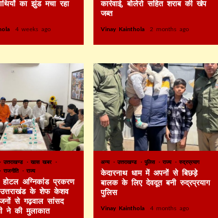
हाथियों का झुंड मचा रहा
कार्रवाई, बोलेरो सहित शराब की खेप
जब्त
thola
4 weeks ago
Vinay Kainthola
2 months ago
उत्तराखण्ड
खास खबर
अन्य
उत्तराखण्ड
पुलिस
राज्य
रुद्रप्रयाग
राजनीति
राज्य
केदारनाथ धाम में अपनों से बिछड़े
टे होटल अग्निकांड प्रकरण
बालक के लिए देवदूत बनी रुद्रप्रयाग
र उत्तराखंड के शेफ केशव
पुलिस
िजनों से गढ़वाल सांसद
Vinay Kainthola
4 months ago
ी ने की मुलाकात