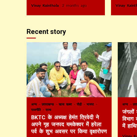
Vinay Kainthola
2 months ago
Vinay Kain
Recent story
अन्य
उत्तराखण्ड
खास खबर
पौड़ी
भाजपा
अन्य
उत्
राजनीति
राज्य
जंगलों
BKTC के अध्यक्ष हेमंत त्रिवेदी ने
विभाग 
अपने गृह जनपद यमकेश्वर में हरेला
में हाथ
पर्व के शुभ अवसर पर किया वृक्षारोपण
Vinay K