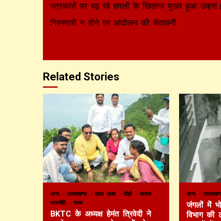
Reading
पत्रकारों पर बढ़ रहे हमलों के खिलाफ मुखर हुआ उक्रां
गिरफ्तारी न होने पर आंदोलन की चेतावनी
Related Stories
अन्य
उत्तराखण्ड
खास खबर
पौड़ी
भाजपा
अन्य
उत्तराख
राजनीति
राज्य
जंगलों में
BKTC के अध्यक्ष हेमंत त्रिवेदी ने
विभाग की 