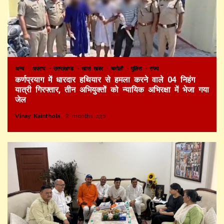
अन्य
अपराध
उत्तराखण्ड
खास खबर
चमोली
पुलिस
राज्य
कर्णप्रयाग में धारदार हथियार से हमला करने वाले 04 निहंग
यात्री गिरफ्तार, तीन अभियुक्तों को न्यायिक अभिरक्षा में भेजा गया
जेल
Vinay Kainthola
2 months ago