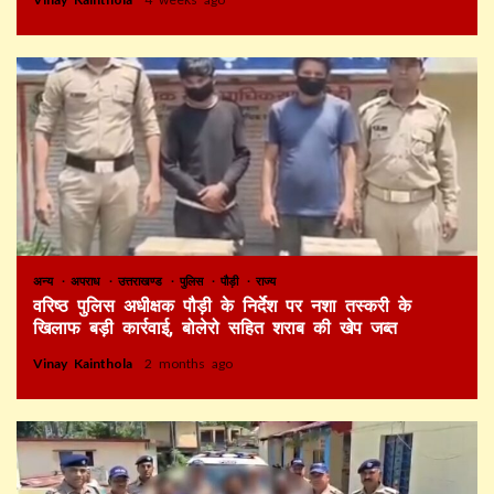
अन्य
अपराध
उत्तराखण्ड
पुलिस
पौड़ी
राज्य
वरिष्ठ पुलिस अधीक्षक पौड़ी के निर्देश पर नशा तस्करी के
खिलाफ बड़ी कार्रवाई, बोलेरो सहित शराब की खेप जब्त
Vinay Kainthola
2 months ago