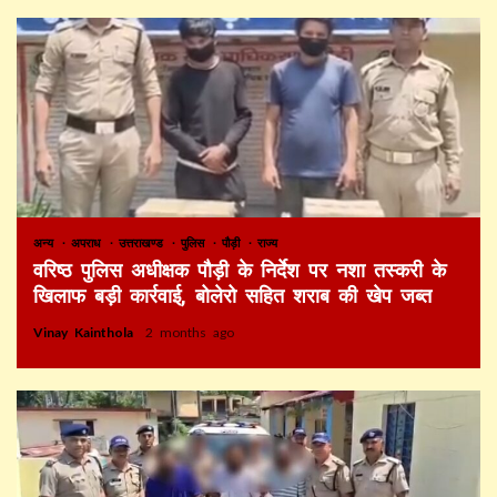
अन्य
अपराध
उत्तराखण्ड
पुलिस
पौड़ी
राज्य
वरिष्ठ पुलिस अधीक्षक पौड़ी के निर्देश पर नशा तस्करी के
खिलाफ बड़ी कार्रवाई, बोलेरो सहित शराब की खेप जब्त
Vinay Kainthola
2 months ago