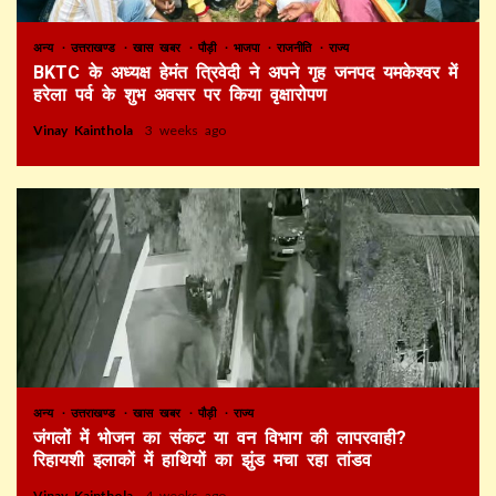
अन्य
उत्तराखण्ड
खास खबर
पौड़ी
भाजपा
राजनीति
राज्य
BKTC के अध्यक्ष हेमंत त्रिवेदी ने अपने गृह जनपद यमकेश्वर में
हरेला पर्व के शुभ अवसर पर किया वृक्षारोपण
Vinay Kainthola
3 weeks ago
अन्य
उत्तराखण्ड
खास खबर
पौड़ी
राज्य
जंगलों में भोजन का संकट या वन विभाग की लापरवाही?
रिहायशी इलाकों में हाथियों का झुंड मचा रहा तांडव
Vinay Kainthola
4 weeks ago