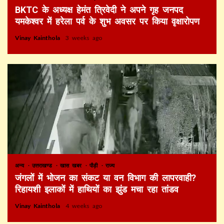
BKTC के अध्यक्ष हेमंत त्रिवेदी ने अपने गृह जनपद
यमकेश्वर में हरेला पर्व के शुभ अवसर पर किया वृक्षारोपण
Vinay Kainthola
3 weeks ago
अन्य
उत्तराखण्ड
खास खबर
पौड़ी
राज्य
जंगलों में भोजन का संकट या वन विभाग की लापरवाही?
रिहायशी इलाकों में हाथियों का झुंड मचा रहा तांडव
Vinay Kainthola
4 weeks ago