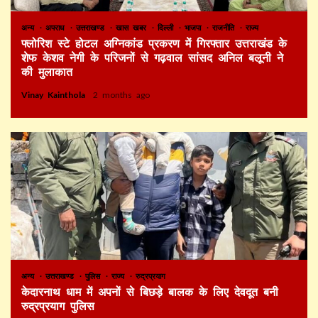
अन्य
अपराध
उत्तराखण्ड
खास खबर
दिल्ली
भाजपा
राजनीति
राज्य
फ्लोरिश स्टे होटल अग्निकांड प्रकरण में गिरफ्तार उत्तराखंड के
शेफ केशव नेगी के परिजनों से गढ़वाल सांसद अनिल बलूनी ने
की मुलाकात
Vinay Kainthola
2 months ago
अन्य
उत्तराखण्ड
पुलिस
राज्य
रुद्रप्रयाग
केदारनाथ धाम में अपनों से बिछड़े बालक के लिए देवदूत बनी
रुद्रप्रयाग पुलिस