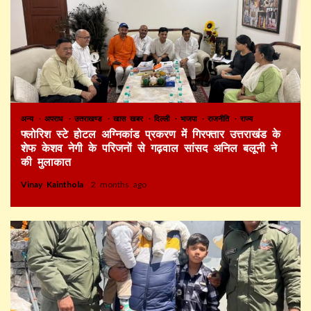
अन्य
अपराध
उत्तराखण्ड
खास खबर
दिल्ली
भाजपा
राजनीति
राज्य
फ्लोरिश स्टे होटल अग्निकांड प्रकरण में गिरफ्तार उत्तराखंड के
शेफ केशव नेगी के परिजनों से गढ़वाल सांसद अनिल बलूनी ने
की मुलाकात
Vinay Kainthola
2 months ago