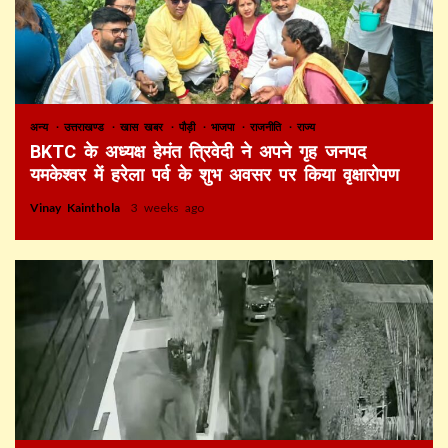
अन्य
उत्तराखण्ड
खास खबर
पौड़ी
भाजपा
राजनीति
राज्य
BKTC के अध्यक्ष हेमंत त्रिवेदी ने अपने गृह जनपद
यमकेश्वर में हरेला पर्व के शुभ अवसर पर किया वृक्षारोपण
Vinay Kainthola
3 weeks ago