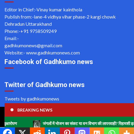
Editor in Chief:-Vinay kumar kainthola
Publish from:-
lane-4 vidhya vihar phase-2 kargi chowk
Dehradun Uttarakhand
Phone:-
+91 9758509249
Email:-
gadhkumonews@gmail.com
Website:-
www.gadhkumonews.com
Facebook of Gadhkumo news
Twitter of Gadhkumo news
Tweets by gadhkumonews
BREAKING NEWS
Copyright ©2020 All rights reserved | For Website Designing
and Development call Us: -8920664806
जंगलों में भोजन का संकट या वन विभाग की लापरवाही? रिहायशी इलाकों में हाथियों