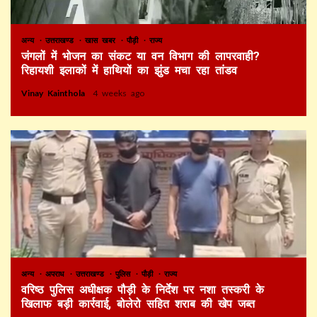
अन्य
उत्तराखण्ड
खास खबर
पौड़ी
राज्य
जंगलों में भोजन का संकट या वन विभाग की लापरवाही?
रिहायशी इलाकों में हाथियों का झुंड मचा रहा तांडव
Vinay Kainthola
4 weeks ago
अन्य
अपराध
उत्तराखण्ड
पुलिस
पौड़ी
राज्य
वरिष्ठ पुलिस अधीक्षक पौड़ी के निर्देश पर नशा तस्करी के
खिलाफ बड़ी कार्रवाई, बोलेरो सहित शराब की खेप जब्त