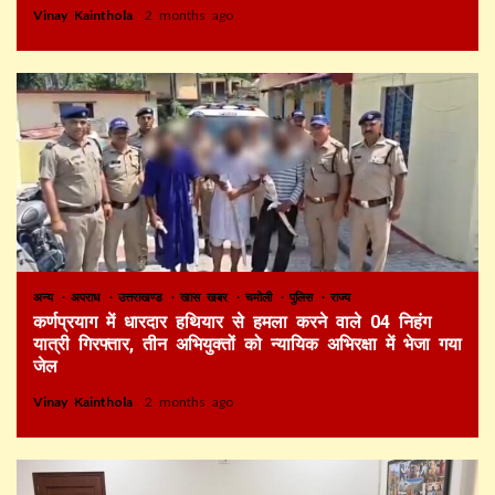
Vinay Kainthola
2 months ago
अन्य
अपराध
उत्तराखण्ड
खास खबर
चमोली
पुलिस
राज्य
कर्णप्रयाग में धारदार हथियार से हमला करने वाले 04 निहंग
यात्री गिरफ्तार, तीन अभियुक्तों को न्यायिक अभिरक्षा में भेजा गया
जेल
Vinay Kainthola
2 months ago