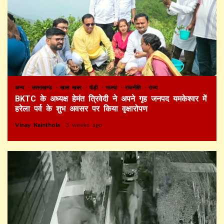
अन्य
उत्तराखण्ड
खास खबर
पौड़ी
भाजपा
राजनीति
राज्य
BKTC के अध्यक्ष हेमंत त्रिवेदी ने अपने गृह जनपद यमकेश्वर में
हरेला पर्व के शुभ अवसर पर किया वृक्षारोपण
Vinay Kainthola
3 weeks ago