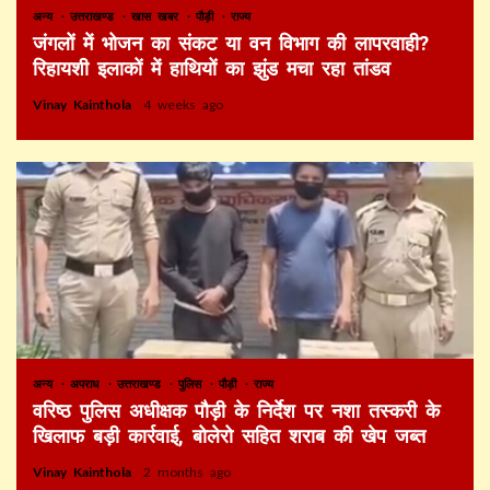
अन्य
उत्तराखण्ड
खास खबर
पौड़ी
राज्य
जंगलों में भोजन का संकट या वन विभाग की लापरवाही?
रिहायशी इलाकों में हाथियों का झुंड मचा रहा तांडव
Vinay Kainthola
4 weeks ago
अन्य
अपराध
उत्तराखण्ड
पुलिस
पौड़ी
राज्य
वरिष्ठ पुलिस अधीक्षक पौड़ी के निर्देश पर नशा तस्करी के
खिलाफ बड़ी कार्रवाई, बोलेरो सहित शराब की खेप जब्त
Vinay Kainthola
2 months ago