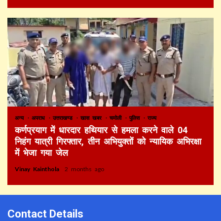
अन्य
अपराध
उत्तराखण्ड
खास खबर
चमोली
पुलिस
राज्य
कर्णप्रयाग में धारदार हथियार से हमला करने वाले 04
निहंग यात्री गिरफ्तार, तीन अभियुक्तों को न्यायिक अभिरक्षा
में भेजा गया जेल
Vinay Kainthola
2 months ago
Contact Details