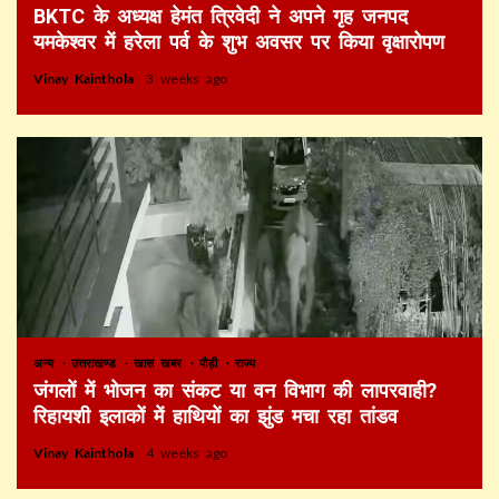
BKTC के अध्यक्ष हेमंत त्रिवेदी ने अपने गृह जनपद
यमकेश्वर में हरेला पर्व के शुभ अवसर पर किया वृक्षारोपण
Vinay Kainthola
3 weeks ago
अन्य
उत्तराखण्ड
खास खबर
पौड़ी
राज्य
जंगलों में भोजन का संकट या वन विभाग की लापरवाही?
रिहायशी इलाकों में हाथियों का झुंड मचा रहा तांडव
Vinay Kainthola
4 weeks ago