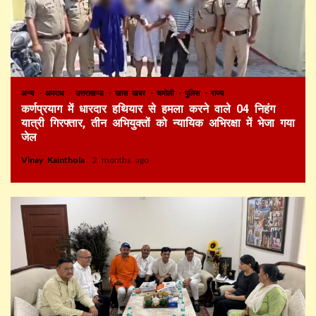
अन्य
अपराध
उत्तराखण्ड
खास खबर
चमोली
पुलिस
राज्य
कर्णप्रयाग में धारदार हथियार से हमला करने वाले 04 निहंग
यात्री गिरफ्तार, तीन अभियुक्तों को न्यायिक अभिरक्षा में भेजा गया
जेल
Vinay Kainthola
2 months ago