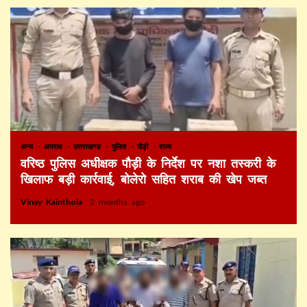
अन्य
अपराध
उत्तराखण्ड
पुलिस
पौड़ी
राज्य
वरिष्ठ पुलिस अधीक्षक पौड़ी के निर्देश पर नशा तस्करी के
खिलाफ बड़ी कार्रवाई, बोलेरो सहित शराब की खेप जब्त
Vinay Kainthola
2 months ago