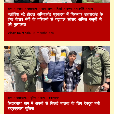
अन्य
अपराध
उत्तराखण्ड
खास खबर
दिल्ली
भाजपा
राजनीति
राज्य
फ्लोरिश स्टे होटल अग्निकांड प्रकरण में गिरफ्तार उत्तराखंड के
शेफ केशव नेगी के परिजनों से गढ़वाल सांसद अनिल बलूनी ने
की मुलाकात
Vinay Kainthola
2 months ago
अन्य
उत्तराखण्ड
पुलिस
राज्य
रुद्रप्रयाग
केदारनाथ धाम में अपनों से बिछड़े बालक के लिए देवदूत बनी
रुद्रप्रयाग पुलिस