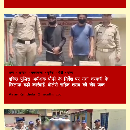
अन्य
अपराध
उत्तराखण्ड
पुलिस
पौड़ी
राज्य
वरिष्ठ पुलिस अधीक्षक पौड़ी के निर्देश पर नशा तस्करी के
खिलाफ बड़ी कार्रवाई, बोलेरो सहित शराब की खेप जब्त
Vinay Kainthola
2 months ago