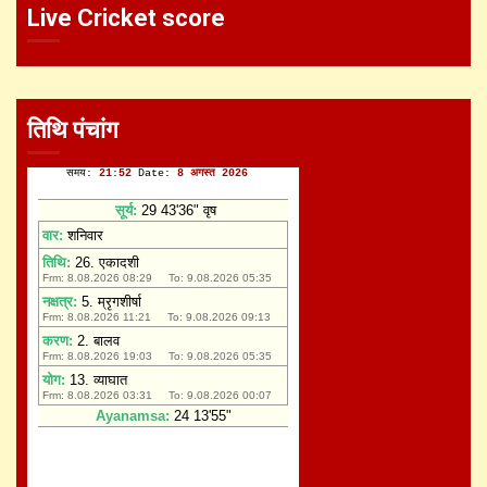
Live Cricket score
तिथि पंचांग