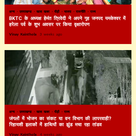
अन्य
उत्तराखण्ड
खास खबर
पौड़ी
भाजपा
राजनीति
राज्य
BKTC के अध्यक्ष हेमंत त्रिवेदी ने अपने गृह जनपद यमकेश्वर में
हरेला पर्व के शुभ अवसर पर किया वृक्षारोपण
Vinay Kainthola
3 weeks ago
अन्य
उत्तराखण्ड
खास खबर
पौड़ी
राज्य
जंगलों में भोजन का संकट या वन विभाग की लापरवाही?
रिहायशी इलाकों में हाथियों का झुंड मचा रहा तांडव
Vinay Kainthola
4 weeks ago