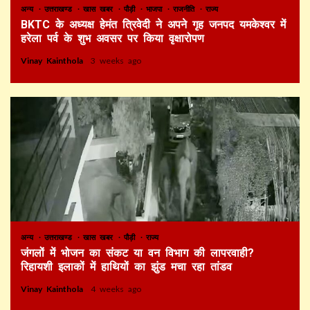
अन्य
उत्तराखण्ड
खास खबर
पौड़ी
भाजपा
राजनीति
राज्य
BKTC के अध्यक्ष हेमंत त्रिवेदी ने अपने गृह जनपद यमकेश्वर में
हरेला पर्व के शुभ अवसर पर किया वृक्षारोपण
Vinay Kainthola
3 weeks ago
अन्य
उत्तराखण्ड
खास खबर
पौड़ी
राज्य
जंगलों में भोजन का संकट या वन विभाग की लापरवाही?
रिहायशी इलाकों में हाथियों का झुंड मचा रहा तांडव
Vinay Kainthola
4 weeks ago