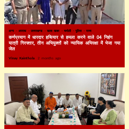
अन्य
अपराध
उत्तराखण्ड
खास खबर
चमोली
पुलिस
राज्य
कर्णप्रयाग में धारदार हथियार से हमला करने वाले 04 निहंग
यात्री गिरफ्तार, तीन अभियुक्तों को न्यायिक अभिरक्षा में भेजा गया
जेल
Vinay Kainthola
2 months ago