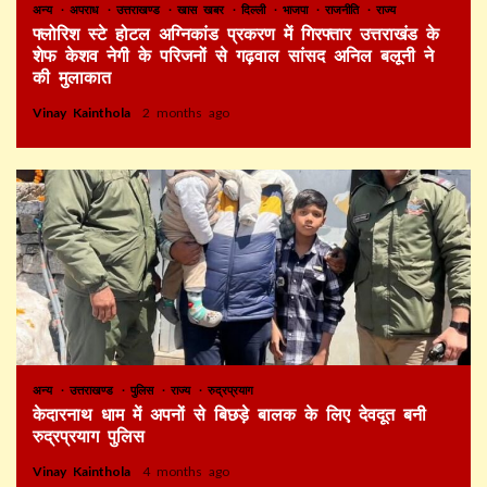
अन्य
अपराध
उत्तराखण्ड
खास खबर
दिल्ली
भाजपा
राजनीति
राज्य
फ्लोरिश स्टे होटल अग्निकांड प्रकरण में गिरफ्तार उत्तराखंड के
शेफ केशव नेगी के परिजनों से गढ़वाल सांसद अनिल बलूनी ने
की मुलाकात
Vinay Kainthola
2 months ago
अन्य
उत्तराखण्ड
पुलिस
राज्य
रुद्रप्रयाग
केदारनाथ धाम में अपनों से बिछड़े बालक के लिए देवदूत बनी
रुद्रप्रयाग पुलिस
Vinay Kainthola
4 months ago