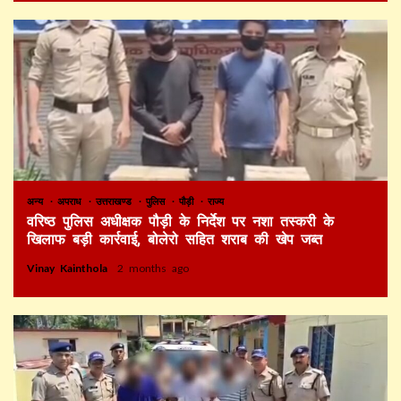
अन्य
अपराध
उत्तराखण्ड
पुलिस
पौड़ी
राज्य
वरिष्ठ पुलिस अधीक्षक पौड़ी के निर्देश पर नशा तस्करी के
खिलाफ बड़ी कार्रवाई, बोलेरो सहित शराब की खेप जब्त
Vinay Kainthola
2 months ago