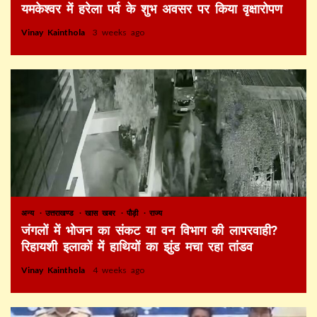
यमकेश्वर में हरेला पर्व के शुभ अवसर पर किया वृक्षारोपण
Vinay Kainthola
3 weeks ago
अन्य
उत्तराखण्ड
खास खबर
पौड़ी
राज्य
जंगलों में भोजन का संकट या वन विभाग की लापरवाही?
रिहायशी इलाकों में हाथियों का झुंड मचा रहा तांडव
Vinay Kainthola
4 weeks ago