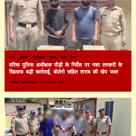
अन्य
अपराध
उत्तराखण्ड
पुलिस
पौड़ी
राज्य
वरिष्ठ पुलिस अधीक्षक पौड़ी के निर्देश पर नशा तस्करी के
खिलाफ बड़ी कार्रवाई, बोलेरो सहित शराब की खेप जब्त
Vinay Kainthola
2 months ago