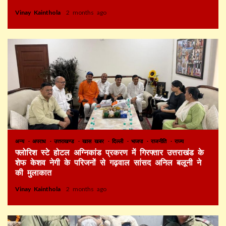
Vinay Kainthola
2 months ago
अन्य
अपराध
उत्तराखण्ड
खास खबर
दिल्ली
भाजपा
राजनीति
राज्य
फ्लोरिश स्टे होटल अग्निकांड प्रकरण में गिरफ्तार उत्तराखंड के
शेफ केशव नेगी के परिजनों से गढ़वाल सांसद अनिल बलूनी ने
की मुलाकात
Vinay Kainthola
2 months ago