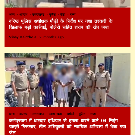
अन्य
अपराध
उत्तराखण्ड
पुलिस
पौड़ी
राज्य
वरिष्ठ पुलिस अधीक्षक पौड़ी के निर्देश पर नशा तस्करी के
खिलाफ बड़ी कार्रवाई, बोलेरो सहित शराब की खेप जब्त
Vinay Kainthola
2 months ago
अन्य
अपराध
उत्तराखण्ड
खास खबर
चमोली
पुलिस
राज्य
कर्णप्रयाग में धारदार हथियार से हमला करने वाले 04 निहंग
यात्री गिरफ्तार, तीन अभियुक्तों को न्यायिक अभिरक्षा में भेजा गया
जेल