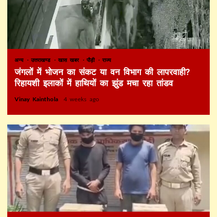
अन्य
उत्तराखण्ड
खास खबर
पौड़ी
राज्य
जंगलों में भोजन का संकट या वन विभाग की लापरवाही?
रिहायशी इलाकों में हाथियों का झुंड मचा रहा तांडव
Vinay Kainthola
4 weeks ago