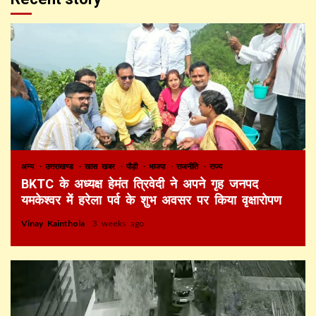
अन्य
उत्तराखण्ड
खास खबर
पौड़ी
भाजपा
राजनीति
राज्य
BKTC के अध्यक्ष हेमंत त्रिवेदी ने अपने गृह जनपद
यमकेश्वर में हरेला पर्व के शुभ अवसर पर किया वृक्षारोपण
Vinay Kainthola
3 weeks ago