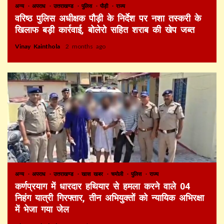
अन्य
अपराध
उत्तराखण्ड
पुलिस
पौड़ी
राज्य
वरिष्ठ पुलिस अधीक्षक पौड़ी के निर्देश पर नशा तस्करी के
खिलाफ बड़ी कार्रवाई, बोलेरो सहित शराब की खेप जब्त
Vinay Kainthola
2 months ago
अन्य
अपराध
उत्तराखण्ड
खास खबर
चमोली
पुलिस
राज्य
कर्णप्रयाग में धारदार हथियार से हमला करने वाले 04
निहंग यात्री गिरफ्तार, तीन अभियुक्तों को न्यायिक अभिरक्षा
में भेजा गया जेल