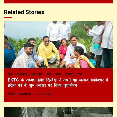
Related Stories
अन्य
उत्तराखण्ड
खास खबर
पौड़ी
भाजपा
राजनीति
राज्य
BKTC के अध्यक्ष हेमंत त्रिवेदी ने अपने गृह जनपद यमकेश्वर में
हरेला पर्व के शुभ अवसर पर किया वृक्षारोपण
Vinay Kainthola
3 weeks ago