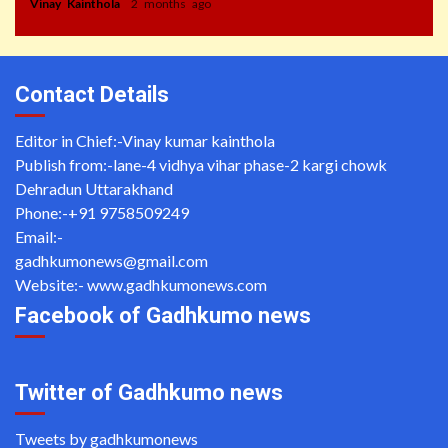
Vinay Kainthola
2 months ago
Contact Details
Editor in Chief:-Vinay kumar kainthola
Publish from:-
lane-4 vidhya vihar phase-2 kargi chowk
Dehradun Uttarakhand
Phone:-
+91 9758509249
Email:-
gadhkumonews@gmail.com
Website:-
www.gadhkumonews.com
Facebook of Gadhkumo news
Twitter of Gadhkumo news
Tweets by gadhkumonews