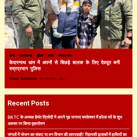
अन्य
उत्तराखण्ड
पुलिस
राज्य
रुद्रप्रयाग
केदारनाथ धाम में अपनों से बिछड़े बालक के लिए देवदूत बनी
रुद्रप्रयाग पुलिस
Vinay Kainthola
4 months ago
Recent Posts
BKTC के अध्यक्ष हेमंत त्रिवेदी ने अपने गृह जनपद यमकेश्वर में हरेला पर्व के शुभ
अवसर पर किया वृक्षारोपण
जंगलों में भोजन का संकट या वन विभाग की लापरवाही? रिहायशी इलाकों में हाथियों का