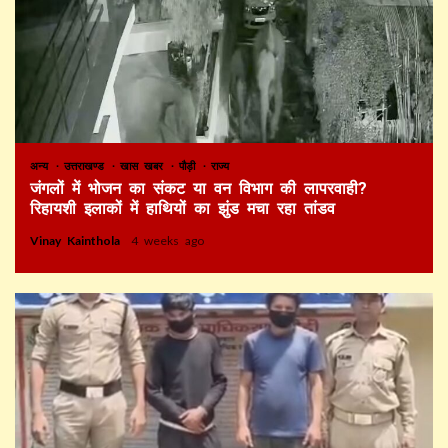
अन्य
उत्तराखण्ड
खास खबर
पौड़ी
राज्य
जंगलों में भोजन का संकट या वन विभाग की लापरवाही?
रिहायशी इलाकों में हाथियों का झुंड मचा रहा तांडव
Vinay Kainthola
4 weeks ago