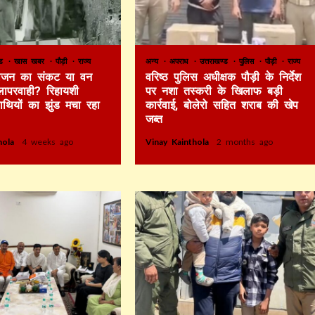
ण्ड
खास खबर
पौड़ी
राज्य
अन्य
अपराध
उत्तराखण्ड
पुलिस
पौड़ी
राज्य
 भोजन का संकट या वन
वरिष्ठ पुलिस अधीक्षक पौड़ी के निर्देश
लापरवाही? रिहायशी
पर नशा तस्करी के खिलाफ बड़ी
हाथियों का झुंड मचा रहा
कार्रवाई, बोलेरो सहित शराब की खेप
जब्त
thola
4 weeks ago
Vinay Kainthola
2 months ago