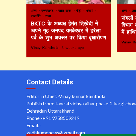
अन्य
उत्तराखण्ड
खास खबर
पौड़ी
भाजपा
अन्य
उत्
राजनीति
राज्य
जंगलों
BKTC के अध्यक्ष हेमंत त्रिवेदी ने
विभाग 
अपने गृह जनपद यमकेश्वर में हरेला
में हाथ
पर्व के शुभ अवसर पर किया वृक्षारोपण
Vinay K
Vinay Kainthola
3 weeks ago
Contact Details
Editor in Chief:-Vinay kumar kainthola
Publish from:-
lane-4 vidhya vihar phase-2 kargi cho
Dehradun Uttarakhand
Phone:-
+91 9758509249
Email:-
gadhkumonews@gmail.com