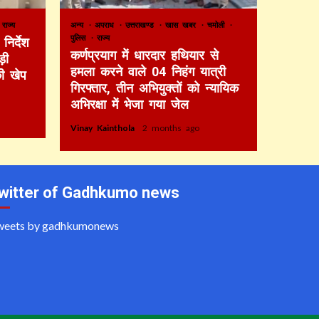
राज्य
अन्य
अपराध
उत्तराखण्ड
खास खबर
चमोली
पुलिस
राज्य
निर्देश
कर्णप्रयाग में धारदार हथियार से
़ी
हमला करने वाले 04 निहंग यात्री
की खेप
गिरफ्तार, तीन अभियुक्तों को न्यायिक
अभिरक्षा में भेजा गया जेल
Vinay Kainthola
2 months ago
witter of Gadhkumo news
weets by gadhkumonews