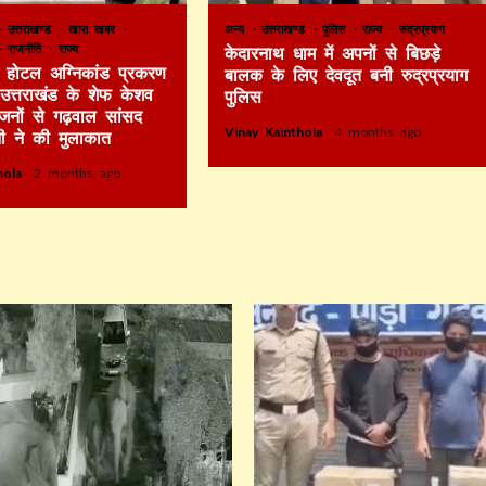
उत्तराखण्ड
खास खबर
अन्य
उत्तराखण्ड
पुलिस
राज्य
रुद्रप्रयाग
राजनीति
राज्य
केदारनाथ धाम में अपनों से बिछड़े
टे होटल अग्निकांड प्रकरण
बालक के लिए देवदूत बनी रुद्रप्रयाग
र उत्तराखंड के शेफ केशव
पुलिस
िजनों से गढ़वाल सांसद
Vinay Kainthola
4 months ago
ी ने की मुलाकात
thola
2 months ago