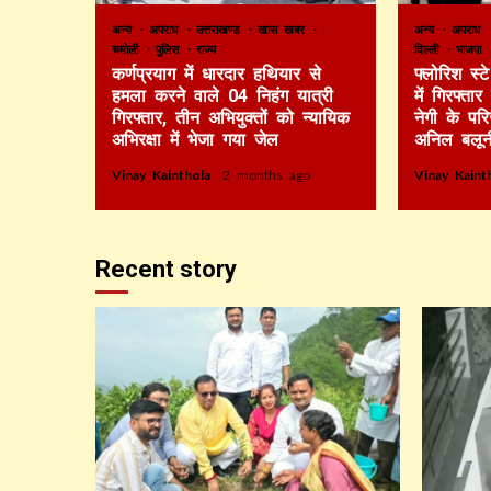
अन्य
अपराध
उत्तराखण्ड
खास खबर
अन्य
अपराध
चमोली
पुलिस
राज्य
दिल्ली
भाजपा
कर्णप्रयाग में धारदार हथियार से
फ्लोरिश स्
हमला करने वाले 04 निहंग यात्री
में गिरफ्ता
गिरफ्तार, तीन अभियुक्तों को न्यायिक
नेगी के पर
अभिरक्षा में भेजा गया जेल
अनिल बलून
Vinay Kainthola
2 months ago
Vinay Kain
Recent story