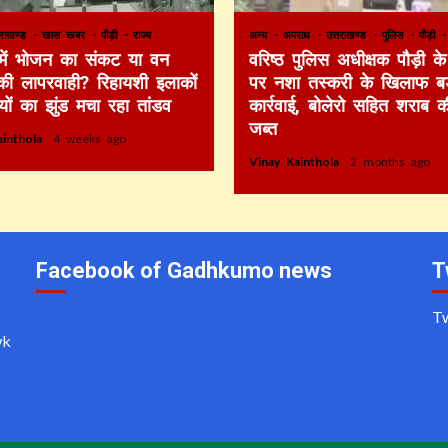
तराखण्ड
खास खबर
पौड़ी
राज्य
अन्य
अपराध
उत्तराखण्ड
पुलिस
पौड़ी
 में भोजन का संकट या वन
वरिष्ठ पुलिस अधीक्षक पौड़ी के 
की लापरवाही? रिहायशी इलाकों
पर नशा तस्करी के खिलाफ बड
ियों का झुंड मचा रहा तांडव
कार्रवाई, बोलेरो सहित शराब 
जब्त
ainthola
4 weeks ago
Vinay Kainthola
2 months ago
Facebook of Gadhkumo news
T
T
wk