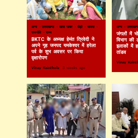
अन्य
उत्तराखण्ड
खास खबर
पौड़ी
भाजपा
अन्य
उत्तराख
राजनीति
राज्य
जंगलों में
BKTC के अध्यक्ष हेमंत त्रिवेदी ने
विभाग की 
अपने गृह जनपद यमकेश्वर में हरेला
इलाकों में 
पर्व के शुभ अवसर पर किया
तांडव
वृक्षारोपण
Vinay Kain
Vinay Kainthola
3 weeks ago