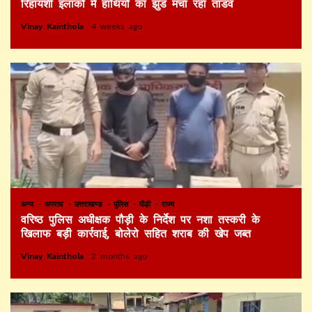
रिहायशी इलाकों में हाथियों का झुंड मचा रहा तांडव
Vinay Kainthola
4 weeks ago
अन्य
अपराध
उत्तराखण्ड
पुलिस
पौड़ी
राज्य
वरिष्ठ पुलिस अधीक्षक पौड़ी के निर्देश पर नशा तस्करी के
खिलाफ बड़ी कार्रवाई, बोलेरो सहित शराब की खेप जब्त
Vinay Kainthola
2 months ago