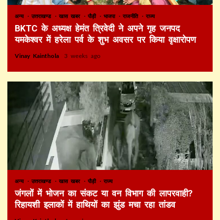
अन्य
उत्तराखण्ड
खास खबर
पौड़ी
भाजपा
राजनीति
राज्य
BKTC के अध्यक्ष हेमंत त्रिवेदी ने अपने गृह जनपद
यमकेश्वर में हरेला पर्व के शुभ अवसर पर किया वृक्षारोपण
Vinay Kainthola
3 weeks ago
अन्य
उत्तराखण्ड
खास खबर
पौड़ी
राज्य
जंगलों में भोजन का संकट या वन विभाग की लापरवाही?
रिहायशी इलाकों में हाथियों का झुंड मचा रहा तांडव