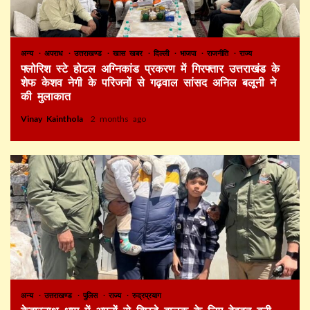
अन्य
अपराध
उत्तराखण्ड
खास खबर
दिल्ली
भाजपा
राजनीति
राज्य
फ्लोरिश स्टे होटल अग्निकांड प्रकरण में गिरफ्तार उत्तराखंड के
शेफ केशव नेगी के परिजनों से गढ़वाल सांसद अनिल बलूनी ने
की मुलाकात
Vinay Kainthola
2 months ago
अन्य
उत्तराखण्ड
पुलिस
राज्य
रुद्रप्रयाग