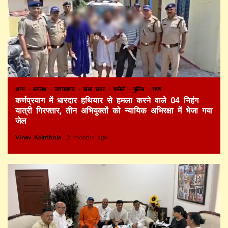
अन्य
अपराध
उत्तराखण्ड
खास खबर
चमोली
पुलिस
राज्य
कर्णप्रयाग में धारदार हथियार से हमला करने वाले 04 निहंग
यात्री गिरफ्तार, तीन अभियुक्तों को न्यायिक अभिरक्षा में भेजा गया
जेल
Vinay Kainthola
2 months ago