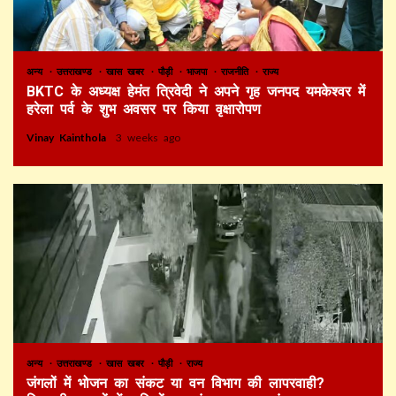
अन्य
उत्तराखण्ड
खास खबर
पौड़ी
भाजपा
राजनीति
राज्य
BKTC के अध्यक्ष हेमंत त्रिवेदी ने अपने गृह जनपद यमकेश्वर में
हरेला पर्व के शुभ अवसर पर किया वृक्षारोपण
Vinay Kainthola
3 weeks ago
अन्य
उत्तराखण्ड
खास खबर
पौड़ी
राज्य
जंगलों में भोजन का संकट या वन विभाग की लापरवाही?