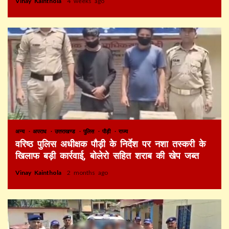
Vinay Kainthola
4 weeks ago
अन्य
अपराध
उत्तराखण्ड
पुलिस
पौड़ी
राज्य
वरिष्ठ पुलिस अधीक्षक पौड़ी के निर्देश पर नशा तस्करी के
खिलाफ बड़ी कार्रवाई, बोलेरो सहित शराब की खेप जब्त
Vinay Kainthola
2 months ago