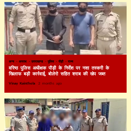
अन्य
अपराध
उत्तराखण्ड
पुलिस
पौड़ी
राज्य
वरिष्ठ पुलिस अधीक्षक पौड़ी के निर्देश पर नशा तस्करी के
खिलाफ बड़ी कार्रवाई, बोलेरो सहित शराब की खेप जब्त
Vinay Kainthola
2 months ago