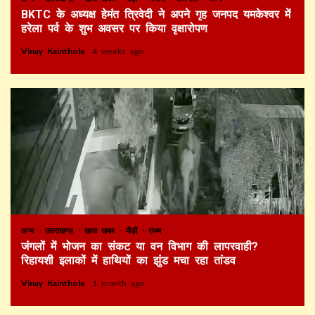
BKTC के अध्यक्ष हेमंत त्रिवेदी ने अपने गृह जनपद यमकेश्वर में
हरेला पर्व के शुभ अवसर पर किया वृक्षारोपण
Vinay Kainthola
4 weeks ago
अन्य
उत्तराखण्ड
खास खबर
पौड़ी
राज्य
जंगलों में भोजन का संकट या वन विभाग की लापरवाही?
रिहायशी इलाकों में हाथियों का झुंड मचा रहा तांडव
Vinay Kainthola
1 month ago