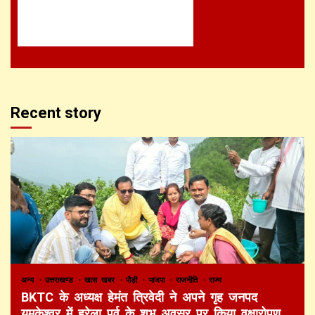
Recent story
अन्य
उत्तराखण्ड
खास खबर
पौड़ी
भाजपा
राजनीति
राज्य
BKTC के अध्यक्ष हेमंत त्रिवेदी ने अपने गृह जनपद
यमकेश्वर में हरेला पर्व के शुभ अवसर पर किया वृक्षारोपण