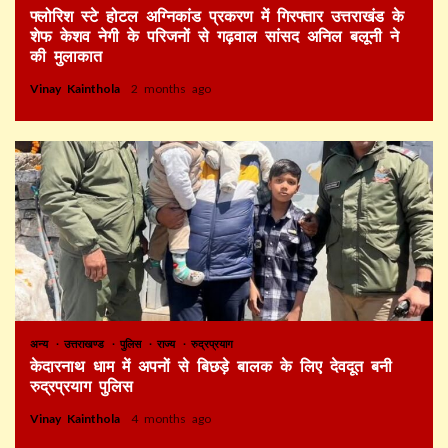
फ्लोरिश स्टे होटल अग्निकांड प्रकरण में गिरफ्तार उत्तराखंड के
शेफ केशव नेगी के परिजनों से गढ़वाल सांसद अनिल बलूनी ने
की मुलाकात
Vinay Kainthola
2 months ago
अन्य
उत्तराखण्ड
पुलिस
राज्य
रुद्रप्रयाग
केदारनाथ धाम में अपनों से बिछड़े बालक के लिए देवदूत बनी
रुद्रप्रयाग पुलिस
Vinay Kainthola
4 months ago