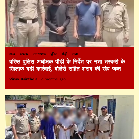
अन्य
अपराध
उत्तराखण्ड
पुलिस
पौड़ी
राज्य
वरिष्ठ पुलिस अधीक्षक पौड़ी के निर्देश पर नशा तस्करी के
खिलाफ बड़ी कार्रवाई, बोलेरो सहित शराब की खेप जब्त
Vinay Kainthola
2 months ago