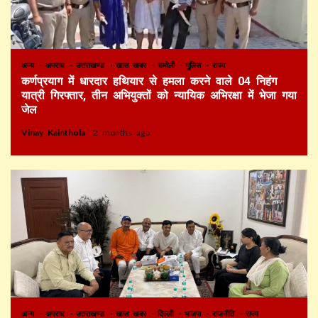
अन्य
अपराध
उत्तराखण्ड
खास खबर
चमोली
पुलिस
राज्य
कर्णप्रयाग में धारदार हथियार से हमला करने वाले 04 निहंग
यात्री गिरफ्तार, तीन अभियुक्तों को न्यायिक अभिरक्षा में भेजा गया
जेल
Vinay Kainthola
2 months ago
अन्य
अपराध
उत्तराखण्ड
खास खबर
दिल्ली
भाजपा
राजनीति
राज्य