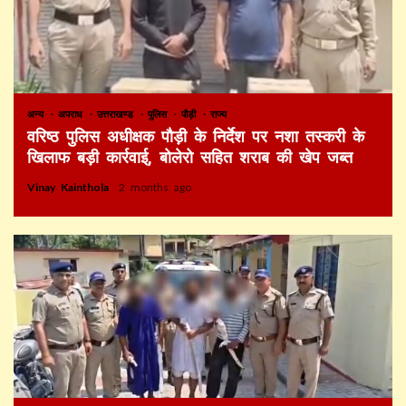
अन्य
अपराध
उत्तराखण्ड
पुलिस
पौड़ी
राज्य
वरिष्ठ पुलिस अधीक्षक पौड़ी के निर्देश पर नशा तस्करी के
खिलाफ बड़ी कार्रवाई, बोलेरो सहित शराब की खेप जब्त
Vinay Kainthola
2 months ago