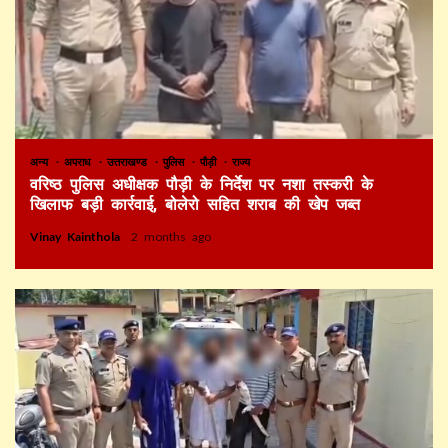
अन्य
अपराध
उत्तराखण्ड
पुलिस
पौड़ी
राज्य
वरिष्ठ पुलिस अधीक्षक पौड़ी के निर्देश पर नशा तस्करी के
खिलाफ बड़ी कार्रवाई, बोलेरो सहित शराब की खेप जब्त
Vinay Kainthola
2 months ago