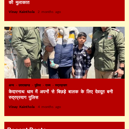
की मुलाकात
Vinay Kainthola
2 months ago
अन्य
उत्तराखण्ड
पुलिस
राज्य
रुद्रप्रयाग
केदारनाथ धाम में अपनों से बिछड़े बालक के लिए देवदूत बनी
रुद्रप्रयाग पुलिस
Vinay Kainthola
4 months ago