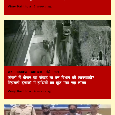
Vinay Kainthola
3 weeks ago
अन्य
उत्तराखण्ड
खास खबर
पौड़ी
राज्य
जंगलों में भोजन का संकट या वन विभाग की लापरवाही?
रिहायशी इलाकों में हाथियों का झुंड मचा रहा तांडव
Vinay Kainthola
4 weeks ago