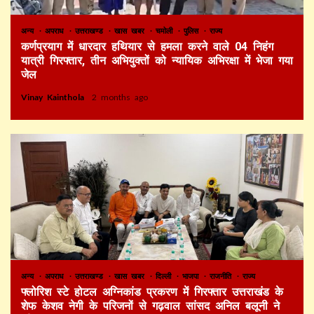
अन्य
अपराध
उत्तराखण्ड
खास खबर
चमोली
पुलिस
राज्य
कर्णप्रयाग में धारदार हथियार से हमला करने वाले 04 निहंग
यात्री गिरफ्तार, तीन अभियुक्तों को न्यायिक अभिरक्षा में भेजा गया
जेल
Vinay Kainthola
2 months ago
अन्य
अपराध
उत्तराखण्ड
खास खबर
दिल्ली
भाजपा
राजनीति
राज्य
फ्लोरिश स्टे होटल अग्निकांड प्रकरण में गिरफ्तार उत्तराखंड के
शेफ केशव नेगी के परिजनों से गढ़वाल सांसद अनिल बलूनी ने