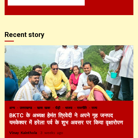
Recent story
अन्य
उत्तराखण्ड
खास खबर
पौड़ी
भाजपा
राजनीति
राज्य
BKTC के अध्यक्ष हेमंत त्रिवेदी ने अपने गृह जनपद
यमकेश्वर में हरेला पर्व के शुभ अवसर पर किया वृक्षारोपण
Vinay Kainthola
3 weeks ago