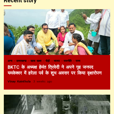
Recent story
अन्य
उत्तराखण्ड
खास खबर
पौड़ी
भाजपा
राजनीति
राज्य
BKTC के अध्यक्ष हेमंत त्रिवेदी ने अपने गृह जनपद
यमकेश्वर में हरेला पर्व के शुभ अवसर पर किया वृक्षारोपण
Vinay Kainthola
3 weeks ago