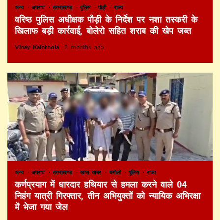
अन्य
अपराध
उत्तराखण्ड
पुलिस
पौड़ी
राज्य
वरिष्ठ पुलिस अधीक्षक पौड़ी के निर्देश पर नशा तस्करी के
खिलाफ बड़ी कार्रवाई, बोलेरो सहित शराब की खेप जब्त
Vinay Kainthola
2 months ago
अन्य
अपराध
उत्तराखण्ड
खास खबर
चमोली
पुलिस
राज्य
कर्णप्रयाग में धारदार हथियार से हमला करने वाले 04
निहंग यात्री गिरफ्तार, तीन अभियुक्तों को न्यायिक अभिरक्षा
में भेजा गया जेल