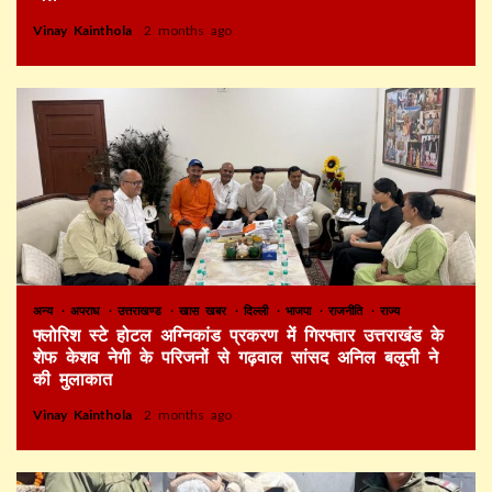
Vinay Kainthola
2 months ago
अन्य
अपराध
उत्तराखण्ड
खास खबर
दिल्ली
भाजपा
राजनीति
राज्य
फ्लोरिश स्टे होटल अग्निकांड प्रकरण में गिरफ्तार उत्तराखंड के
शेफ केशव नेगी के परिजनों से गढ़वाल सांसद अनिल बलूनी ने
की मुलाकात
Vinay Kainthola
2 months ago