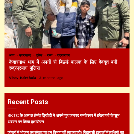
अन्य
उत्तराखण्ड
पुलिस
राज्य
रुद्रप्रयाग
केदारनाथ धाम में अपनों से बिछड़े बालक के लिए देवदूत बनी
रुद्रप्रयाग पुलिस
Vinay Kainthola
3 months ago
Recent Posts
BKTC के अध्यक्ष हेमंत त्रिवेदी ने अपने गृह जनपद यमकेश्वर में हरेला पर्व के शुभ
अवसर पर किया वृक्षारोपण
जंगलों में भोजन का संकट या वन विभाग की लापरवाही? रिहायशी इलाकों में हाथियों का