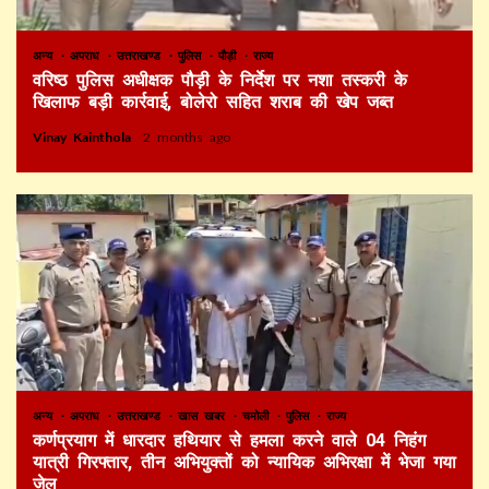
अन्य
अपराध
उत्तराखण्ड
पुलिस
पौड़ी
राज्य
वरिष्ठ पुलिस अधीक्षक पौड़ी के निर्देश पर नशा तस्करी के
खिलाफ बड़ी कार्रवाई, बोलेरो सहित शराब की खेप जब्त
Vinay Kainthola
2 months ago
अन्य
अपराध
उत्तराखण्ड
खास खबर
चमोली
पुलिस
राज्य
कर्णप्रयाग में धारदार हथियार से हमला करने वाले 04 निहंग
यात्री गिरफ्तार, तीन अभियुक्तों को न्यायिक अभिरक्षा में भेजा गया
जेल