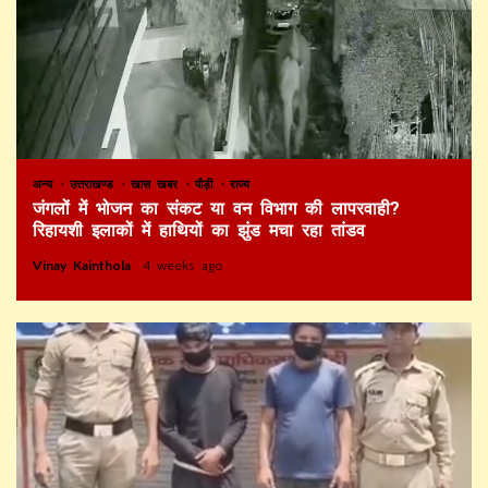
अन्य
उत्तराखण्ड
खास खबर
पौड़ी
राज्य
जंगलों में भोजन का संकट या वन विभाग की लापरवाही?
रिहायशी इलाकों में हाथियों का झुंड मचा रहा तांडव
Vinay Kainthola
4 weeks ago