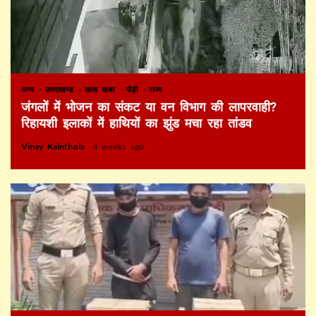
अन्य
उत्तराखण्ड
खास खबर
पौड़ी
राज्य
जंगलों में भोजन का संकट या वन विभाग की लापरवाही?
रिहायशी इलाकों में हाथियों का झुंड मचा रहा तांडव
Vinay Kainthola
4 weeks ago