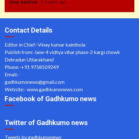
Vinay Kainthola
2 months ago
Contact Details
Editor in Chief:-Vinay kumar kainthola
Publish from:-
lane-4 vidhya vihar phase-2 kargi chowk
Dehradun Uttarakhand
Phone:-
+91 9758509249
Email:-
gadhkumonews@gmail.com
Website:-
www.gadhkumonews.com
Facebook of Gadhkumo news
Twitter of Gadhkumo news
Tweets by gadhkumonews