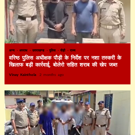
अन्य
अपराध
उत्तराखण्ड
पुलिस
पौड़ी
राज्य
वरिष्ठ पुलिस अधीक्षक पौड़ी के निर्देश पर नशा तस्करी के
खिलाफ बड़ी कार्रवाई, बोलेरो सहित शराब की खेप जब्त
Vinay Kainthola
2 months ago