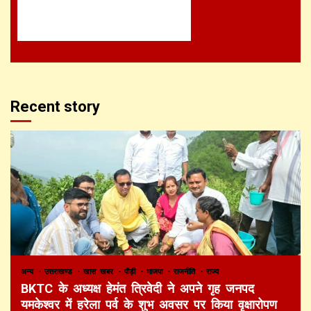
Recent story
अन्य
उत्तराखण्ड
खास खबर
पौड़ी
भाजपा
राजनीति
राज्य
BKTC के अध्यक्ष हेमंत त्रिवेदी ने अपने गृह जनपद
यमकेश्वर में हरेला पर्व के शुभ अवसर पर किया वृक्षारोपण