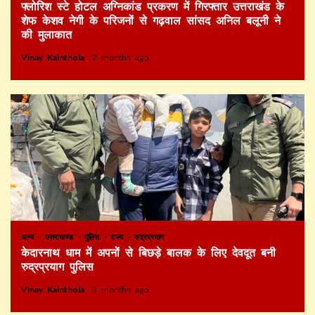
फ्लोरिश स्टे होटल अग्निकांड प्रकरण में गिरफ्तार उत्तराखंड के
शेफ केशव नेगी के परिजनों से गढ़वाल सांसद अनिल बलूनी ने
की मुलाकात
Vinay Kainthola
2 months ago
अन्य
उत्तराखण्ड
पुलिस
राज्य
रुद्रप्रयाग
केदारनाथ धाम में अपनों से बिछड़े बालक के लिए देवदूत बनी
रुद्रप्रयाग पुलिस
Vinay Kainthola
3 months ago