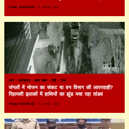
Vinay Kainthola
3 weeks ago
अन्य
उत्तराखण्ड
खास खबर
पौड़ी
राज्य
जंगलों में भोजन का संकट या वन विभाग की लापरवाही?
रिहायशी इलाकों में हाथियों का झुंड मचा रहा तांडव
Vinay Kainthola
4 weeks ago