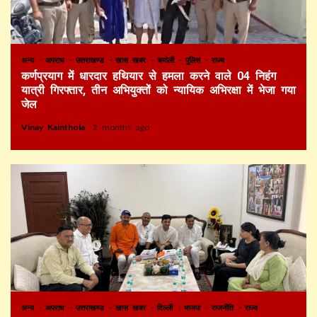
अन्य
अपराध
उत्तराखण्ड
खास खबर
चमोली
पुलिस
राज्य
कर्णप्रयाग में धारदार हथियार से हमला करने वाले 04 निहंग
यात्री गिरफ्तार, तीन अभियुक्तों को न्यायिक अभिरक्षा में भेजा गया
जेल
Vinay Kainthola
2 months ago
अन्य
अपराध
उत्तराखण्ड
खास खबर
दिल्ली
भाजपा
राजनीति
राज्य