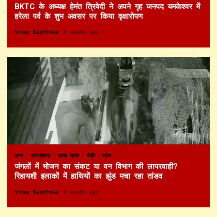
BKTC के अध्यक्ष हेमंत त्रिवेदी ने अपने गृह जनपद यमकेश्वर में
हरेला पर्व के शुभ अवसर पर किया वृक्षारोपण
Vinay Kainthola
3 weeks ago
अन्य
उत्तराखण्ड
खास खबर
पौड़ी
राज्य
जंगलों में भोजन का संकट या वन विभाग की लापरवाही?
रिहायशी इलाकों में हाथियों का झुंड मचा रहा तांडव
Vinay Kainthola
4 weeks ago