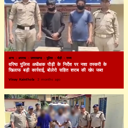
अन्य
अपराध
उत्तराखण्ड
पुलिस
पौड़ी
राज्य
वरिष्ठ पुलिस अधीक्षक पौड़ी के निर्देश पर नशा तस्करी के
खिलाफ बड़ी कार्रवाई, बोलेरो सहित शराब की खेप जब्त
Vinay Kainthola
2 months ago