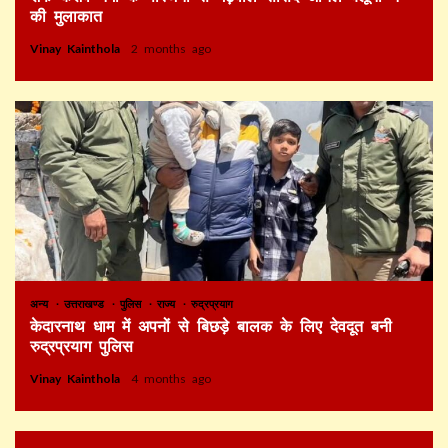
की मुलाकात
Vinay Kainthola
2 months ago
अन्य
उत्तराखण्ड
पुलिस
राज्य
रुद्रप्रयाग
केदारनाथ धाम में अपनों से बिछड़े बालक के लिए देवदूत बनी
रुद्रप्रयाग पुलिस
Vinay Kainthola
4 months ago