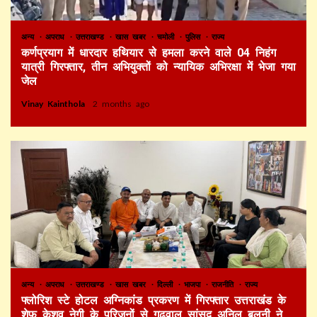
अन्य
अपराध
उत्तराखण्ड
खास खबर
चमोली
पुलिस
राज्य
कर्णप्रयाग में धारदार हथियार से हमला करने वाले 04 निहंग
यात्री गिरफ्तार, तीन अभियुक्तों को न्यायिक अभिरक्षा में भेजा गया
जेल
Vinay Kainthola
2 months ago
अन्य
अपराध
उत्तराखण्ड
खास खबर
दिल्ली
भाजपा
राजनीति
राज्य
फ्लोरिश स्टे होटल अग्निकांड प्रकरण में गिरफ्तार उत्तराखंड के
शेफ केशव नेगी के परिजनों से गढ़वाल सांसद अनिल बलूनी ने