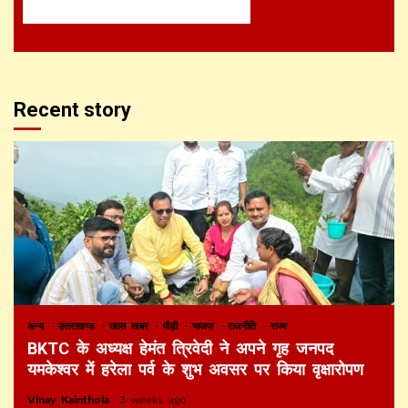
Recent story
अन्य
उत्तराखण्ड
खास खबर
पौड़ी
भाजपा
राजनीति
राज्य
BKTC के अध्यक्ष हेमंत त्रिवेदी ने अपने गृह जनपद
यमकेश्वर में हरेला पर्व के शुभ अवसर पर किया वृक्षारोपण
Vinay Kainthola
3 weeks ago