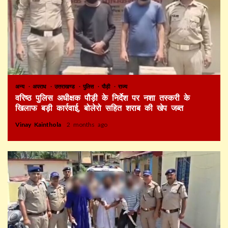
अन्य
अपराध
उत्तराखण्ड
पुलिस
पौड़ी
राज्य
वरिष्ठ पुलिस अधीक्षक पौड़ी के निर्देश पर नशा तस्करी के
खिलाफ बड़ी कार्रवाई, बोलेरो सहित शराब की खेप जब्त
Vinay Kainthola
2 months ago