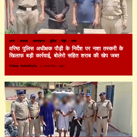
अन्य
अपराध
उत्तराखण्ड
पुलिस
पौड़ी
राज्य
वरिष्ठ पुलिस अधीक्षक पौड़ी के निर्देश पर नशा तस्करी के
खिलाफ बड़ी कार्रवाई, बोलेरो सहित शराब की खेप जब्त
Vinay Kainthola
2 months ago