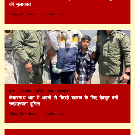
की मुलाकात
Vinay Kainthola
2 months ago
अन्य
उत्तराखण्ड
पुलिस
राज्य
रुद्रप्रयाग
केदारनाथ धाम में अपनों से बिछड़े बालक के लिए देवदूत बनी
रुद्रप्रयाग पुलिस
Vinay Kainthola
4 months ago