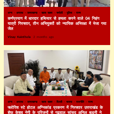
अन्य
अपराध
उत्तराखण्ड
खास खबर
चमोली
पुलिस
राज्य
कर्णप्रयाग में धारदार हथियार से हमला करने वाले 04 निहंग
यात्री गिरफ्तार, तीन अभियुक्तों को न्यायिक अभिरक्षा में भेजा गया
जेल
Vinay Kainthola
2 months ago
अन्य
अपराध
उत्तराखण्ड
खास खबर
दिल्ली
भाजपा
राजनीति
राज्य
फ्लोरिश स्टे होटल अग्निकांड प्रकरण में गिरफ्तार उत्तराखंड के
शेफ केशव नेगी के परिजनों से गढ़वाल सांसद अनिल बलूनी ने