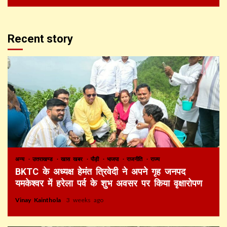
Recent story
अन्य
उत्तराखण्ड
खास खबर
पौड़ी
भाजपा
राजनीति
राज्य
BKTC के अध्यक्ष हेमंत त्रिवेदी ने अपने गृह जनपद
यमकेश्वर में हरेला पर्व के शुभ अवसर पर किया वृक्षारोपण
Vinay Kainthola
3 weeks ago