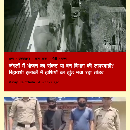
अन्य
उत्तराखण्ड
खास खबर
पौड़ी
राज्य
जंगलों में भोजन का संकट या वन विभाग की लापरवाही?
रिहायशी इलाकों में हाथियों का झुंड मचा रहा तांडव
Vinay Kainthola
4 weeks ago