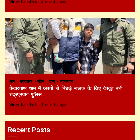
Vinay Kainthola
2 months ago
अन्य
उत्तराखण्ड
पुलिस
राज्य
रुद्रप्रयाग
केदारनाथ धाम में अपनों से बिछड़े बालक के लिए देवदूत बनी
रुद्रप्रयाग पुलिस
Vinay Kainthola
4 months ago
Recent Posts