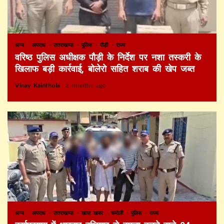
अन्य
अपराध
उत्तराखण्ड
पुलिस
पौड़ी
राज्य
वरिष्ठ पुलिस अधीक्षक पौड़ी के निर्देश पर नशा तस्करी के
खिलाफ बड़ी कार्रवाई, बोलेरो सहित शराब की खेप जब्त
Vinay Kainthola
2 months ago
अन्य
अपराध
उत्तराखण्ड
खास खबर
चमोली
पुलिस
राज्य