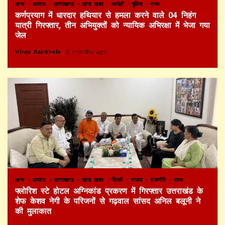
अन्य
अपराध
उत्तराखण्ड
खास खबर
चमोली
पुलिस
राज्य
कर्णप्रयाग में धारदार हथियार से हमला करने वाले 04 निहंग
यात्री गिरफ्तार, तीन अभियुक्तों को न्यायिक अभिरक्षा में भेजा गया
जेल
Vinay Kainthola
2 months ago
अन्य
अपराध
उत्तराखण्ड
खास खबर
दिल्ली
भाजपा
राजनीति
राज्य
फ्लोरिश स्टे होटल अग्निकांड प्रकरण में गिरफ्तार उत्तराखंड के
शेफ केशव नेगी के परिजनों से गढ़वाल सांसद अनिल बलूनी ने
की मुलाकात