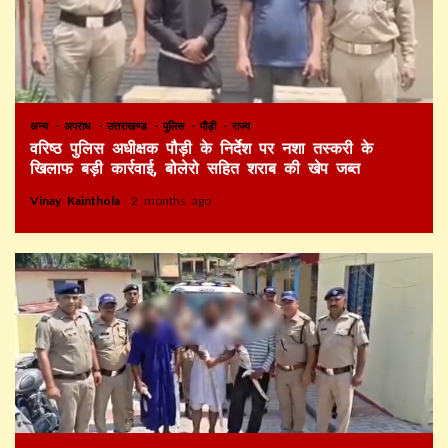
अन्य
अपराध
उत्तराखण्ड
पुलिस
पौड़ी
राज्य
वरिष्ठ पुलिस अधीक्षक पौड़ी के निर्देश पर नशा तस्करी के
खिलाफ बड़ी कार्रवाई, बोलेरो सहित शराब की खेप जब्त
Vinay Kainthola
2 months ago