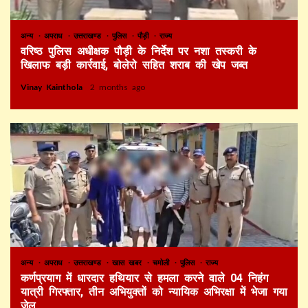
अन्य
अपराध
उत्तराखण्ड
पुलिस
पौड़ी
राज्य
वरिष्ठ पुलिस अधीक्षक पौड़ी के निर्देश पर नशा तस्करी के
खिलाफ बड़ी कार्रवाई, बोलेरो सहित शराब की खेप जब्त
Vinay Kainthola
2 months ago
अन्य
अपराध
उत्तराखण्ड
खास खबर
चमोली
पुलिस
राज्य
कर्णप्रयाग में धारदार हथियार से हमला करने वाले 04 निहंग
यात्री गिरफ्तार, तीन अभियुक्तों को न्यायिक अभिरक्षा में भेजा गया
जेल