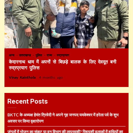
अन्य
उत्तराखण्ड
पुलिस
राज्य
रुद्रप्रयाग
केदारनाथ धाम में अपनों से बिछड़े बालक के लिए देवदूत बनी
रुद्रप्रयाग पुलिस
Vinay Kainthola
4 months ago
Recent Posts
BKTC के अध्यक्ष हेमंत त्रिवेदी ने अपने गृह जनपद यमकेश्वर में हरेला पर्व के शुभ
अवसर पर किया वृक्षारोपण
जंगलों में भोजन का संकट या वन विभाग की लापरवाही? रिहायशी इलाकों में हाथियों का