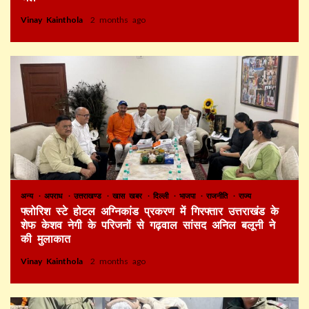
Vinay Kainthola
2 months ago
अन्य
अपराध
उत्तराखण्ड
खास खबर
दिल्ली
भाजपा
राजनीति
राज्य
फ्लोरिश स्टे होटल अग्निकांड प्रकरण में गिरफ्तार उत्तराखंड के
शेफ केशव नेगी के परिजनों से गढ़वाल सांसद अनिल बलूनी ने
की मुलाकात
Vinay Kainthola
2 months ago