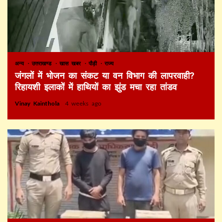
अन्य
उत्तराखण्ड
खास खबर
पौड़ी
राज्य
जंगलों में भोजन का संकट या वन विभाग की लापरवाही?
रिहायशी इलाकों में हाथियों का झुंड मचा रहा तांडव
Vinay Kainthola
4 weeks ago