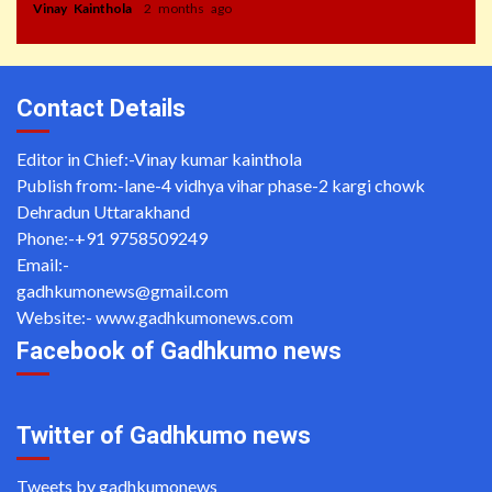
Vinay Kainthola
2 months ago
Contact Details
Editor in Chief:-Vinay kumar kainthola
Publish from:-
lane-4 vidhya vihar phase-2 kargi chowk
Dehradun Uttarakhand
Phone:-
+91 9758509249
Email:-
gadhkumonews@gmail.com
Website:-
www.gadhkumonews.com
Facebook of Gadhkumo news
Twitter of Gadhkumo news
Tweets by gadhkumonews