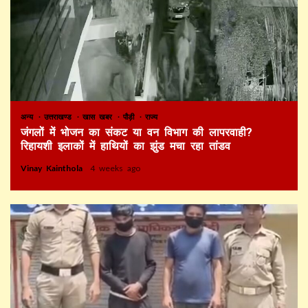
अन्य
उत्तराखण्ड
खास खबर
पौड़ी
राज्य
जंगलों में भोजन का संकट या वन विभाग की लापरवाही?
रिहायशी इलाकों में हाथियों का झुंड मचा रहा तांडव
Vinay Kainthola
4 weeks ago