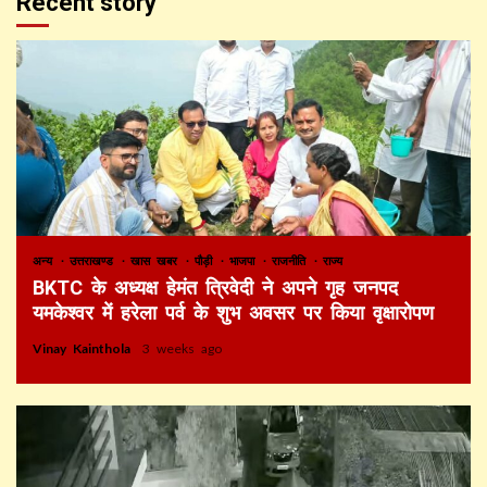
Recent story
अन्य
उत्तराखण्ड
खास खबर
पौड़ी
भाजपा
राजनीति
राज्य
BKTC के अध्यक्ष हेमंत त्रिवेदी ने अपने गृह जनपद
यमकेश्वर में हरेला पर्व के शुभ अवसर पर किया वृक्षारोपण
Vinay Kainthola
3 weeks ago