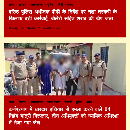
अन्य
अपराध
उत्तराखण्ड
पुलिस
पौड़ी
राज्य
वरिष्ठ पुलिस अधीक्षक पौड़ी के निर्देश पर नशा तस्करी के
खिलाफ बड़ी कार्रवाई, बोलेरो सहित शराब की खेप जब्त
Vinay Kainthola
2 months ago
अन्य
अपराध
उत्तराखण्ड
खास खबर
चमोली
पुलिस
राज्य
कर्णप्रयाग में धारदार हथियार से हमला करने वाले 04
निहंग यात्री गिरफ्तार, तीन अभियुक्तों को न्यायिक अभिरक्षा
में भेजा गया जेल