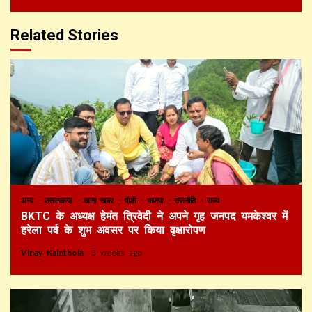
Related Stories
अन्य
उत्तराखण्ड
खास खबर
पौड़ी
भाजपा
राजनीति
राज्य
BKTC के अध्यक्ष हेमंत त्रिवेदी ने अपने गृह जनपद यमकेश्वर में
हरेला पर्व के शुभ अवसर पर किया वृक्षारोपण
Vinay Kainthola
3 weeks ago