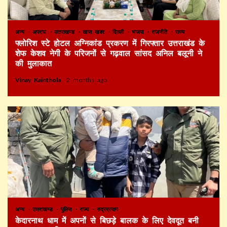
अन्य
अपराध
उत्तराखण्ड
खास खबर
दिल्ली
भाजपा
राजनीति
राज्य
फ्लोरिश स्टे होटल अग्निकांड प्रकरण में गिरफ्तार उत्तराखंड के
शेफ केशव नेगी के परिजनों से गढ़वाल सांसद अनिल बलूनी ने
की मुलाकात
Vinay Kainthola
2 months ago
अन्य
उत्तराखण्ड
पुलिस
राज्य
रुद्रप्रयाग
केदारनाथ धाम में अपनों से बिछड़े बालक के लिए देवदूत बनी