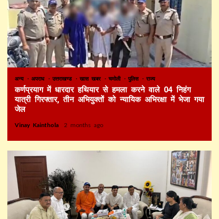
अन्य
अपराध
उत्तराखण्ड
खास खबर
चमोली
पुलिस
राज्य
कर्णप्रयाग में धारदार हथियार से हमला करने वाले 04 निहंग
यात्री गिरफ्तार, तीन अभियुक्तों को न्यायिक अभिरक्षा में भेजा गया
जेल
Vinay Kainthola
2 months ago