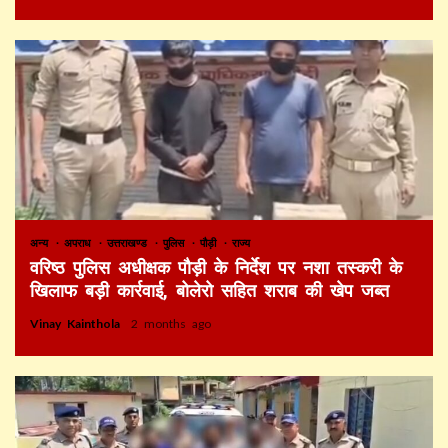
अन्य
अपराध
उत्तराखण्ड
पुलिस
पौड़ी
राज्य
वरिष्ठ पुलिस अधीक्षक पौड़ी के निर्देश पर नशा तस्करी के
खिलाफ बड़ी कार्रवाई, बोलेरो सहित शराब की खेप जब्त
Vinay Kainthola
2 months ago