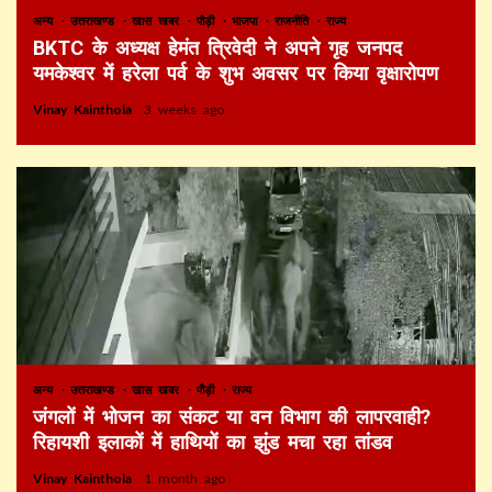
अन्य
उत्तराखण्ड
खास खबर
पौड़ी
भाजपा
राजनीति
राज्य
BKTC के अध्यक्ष हेमंत त्रिवेदी ने अपने गृह जनपद
यमकेश्वर में हरेला पर्व के शुभ अवसर पर किया वृक्षारोपण
Vinay Kainthola
3 weeks ago
अन्य
उत्तराखण्ड
खास खबर
पौड़ी
राज्य
जंगलों में भोजन का संकट या वन विभाग की लापरवाही?
रिहायशी इलाकों में हाथियों का झुंड मचा रहा तांडव
Vinay Kainthola
1 month ago