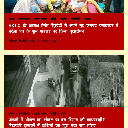
अन्य
उत्तराखण्ड
खास खबर
पौड़ी
भाजपा
राजनीति
राज्य
BKTC के अध्यक्ष हेमंत त्रिवेदी ने अपने गृह जनपद यमकेश्वर में
हरेला पर्व के शुभ अवसर पर किया वृक्षारोपण
Vinay Kainthola
3 weeks ago
अन्य
उत्तराखण्ड
खास खबर
पौड़ी
राज्य
जंगलों में भोजन का संकट या वन विभाग की लापरवाही?
रिहायशी इलाकों में हाथियों का झुंड मचा रहा तांडव