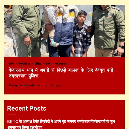
अन्य
उत्तराखण्ड
पुलिस
राज्य
रुद्रप्रयाग
केदारनाथ धाम में अपनों से बिछड़े बालक के लिए देवदूत बनी
रुद्रप्रयाग पुलिस
Vinay Kainthola
4 months ago
Recent Posts
BKTC के अध्यक्ष हेमंत त्रिवेदी ने अपने गृह जनपद यमकेश्वर में हरेला पर्व के शुभ
अवसर पर किया वृक्षारोपण