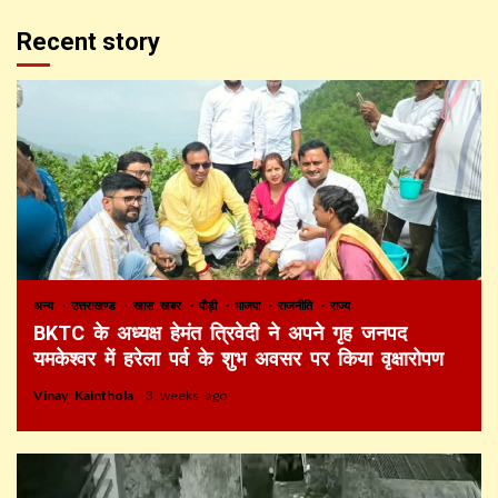
Recent story
अन्य
उत्तराखण्ड
खास खबर
पौड़ी
भाजपा
राजनीति
राज्य
BKTC के अध्यक्ष हेमंत त्रिवेदी ने अपने गृह जनपद
यमकेश्वर में हरेला पर्व के शुभ अवसर पर किया वृक्षारोपण
Vinay Kainthola
3 weeks ago