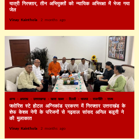
यात्री गिरफ्तार, तीन अभियुक्तों को न्यायिक अभिरक्षा में भेजा गया
जेल
Vinay Kainthola
2 months ago
अन्य
अपराध
उत्तराखण्ड
खास खबर
दिल्ली
भाजपा
राजनीति
राज्य
फ्लोरिश स्टे होटल अग्निकांड प्रकरण में गिरफ्तार उत्तराखंड के
शेफ केशव नेगी के परिजनों से गढ़वाल सांसद अनिल बलूनी ने
की मुलाकात
Vinay Kainthola
2 months ago