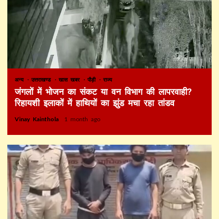
अन्य
उत्तराखण्ड
खास खबर
पौड़ी
राज्य
जंगलों में भोजन का संकट या वन विभाग की लापरवाही?
रिहायशी इलाकों में हाथियों का झुंड मचा रहा तांडव
Vinay Kainthola
1 month ago