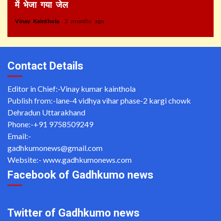
में भेजा गया जेल
Vinay Kainthola
2 months ago
Contact Details
Editor in Chief:-Vinay kumar kainthola
Publish from:-
lane-4 vidhya vihar phase-2 kargi chowk
Dehradun Uttarakhand
Phone:-
+91 9758509249
Email:-
gadhkumonews@gmail.com
Website:-
www.gadhkumonews.com
Facebook of Gadhkumo news
Twitter of Gadhkumo news