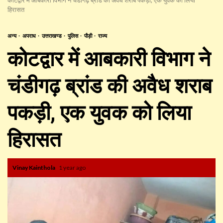
हिरासत
अन्य
अपराध
उत्तराखण्ड
पुलिस
पौड़ी
राज्य
कोटद्वार में आबकारी विभाग ने
चंडीगढ़ ब्रांड की अवैध शराब
पकड़ी, एक युवक को लिया
हिरासत
Vinay Kainthola
1 year ago