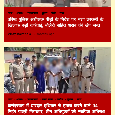
अन्य
अपराध
उत्तराखण्ड
पुलिस
पौड़ी
राज्य
वरिष्ठ पुलिस अधीक्षक पौड़ी के निर्देश पर नशा तस्करी के
खिलाफ बड़ी कार्रवाई, बोलेरो सहित शराब की खेप जब्त
Vinay Kainthola
2 months ago
अन्य
अपराध
उत्तराखण्ड
खास खबर
चमोली
पुलिस
राज्य
कर्णप्रयाग में धारदार हथियार से हमला करने वाले 04
निहंग यात्री गिरफ्तार, तीन अभियुक्तों को न्यायिक अभिरक्षा