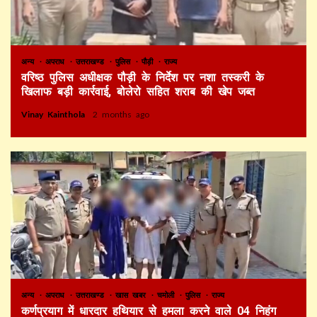
अन्य
अपराध
उत्तराखण्ड
पुलिस
पौड़ी
राज्य
वरिष्ठ पुलिस अधीक्षक पौड़ी के निर्देश पर नशा तस्करी के
खिलाफ बड़ी कार्रवाई, बोलेरो सहित शराब की खेप जब्त
Vinay Kainthola
2 months ago
अन्य
अपराध
उत्तराखण्ड
खास खबर
चमोली
पुलिस
राज्य
कर्णप्रयाग में धारदार हथियार से हमला करने वाले 04 निहंग