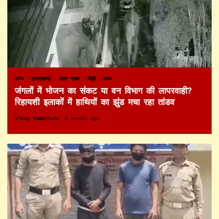
अन्य
उत्तराखण्ड
खास खबर
पौड़ी
राज्य
जंगलों में भोजन का संकट या वन विभाग की लापरवाही?
रिहायशी इलाकों में हाथियों का झुंड मचा रहा तांडव
Vinay Kainthola
4 weeks ago