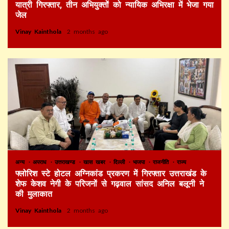
यात्री गिरफ्तार, तीन अभियुक्तों को न्यायिक अभिरक्षा में भेजा गया
जेल
Vinay Kainthola
2 months ago
अन्य
अपराध
उत्तराखण्ड
खास खबर
दिल्ली
भाजपा
राजनीति
राज्य
फ्लोरिश स्टे होटल अग्निकांड प्रकरण में गिरफ्तार उत्तराखंड के
शेफ केशव नेगी के परिजनों से गढ़वाल सांसद अनिल बलूनी ने
की मुलाकात
Vinay Kainthola
2 months ago