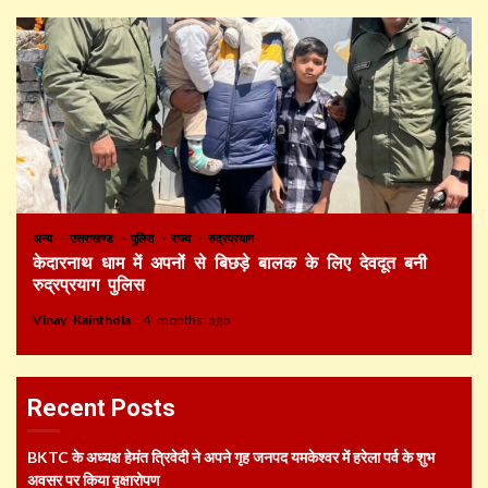
अन्य
उत्तराखण्ड
पुलिस
राज्य
रुद्रप्रयाग
केदारनाथ धाम में अपनों से बिछड़े बालक के लिए देवदूत बनी
रुद्रप्रयाग पुलिस
Vinay Kainthola
4 months ago
Recent Posts
BKTC के अध्यक्ष हेमंत त्रिवेदी ने अपने गृह जनपद यमकेश्वर में हरेला पर्व के शुभ
अवसर पर किया वृक्षारोपण