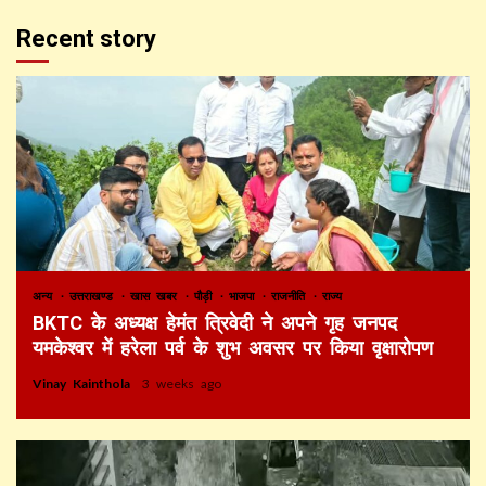
Recent story
अन्य
उत्तराखण्ड
खास खबर
पौड़ी
भाजपा
राजनीति
राज्य
BKTC के अध्यक्ष हेमंत त्रिवेदी ने अपने गृह जनपद
यमकेश्वर में हरेला पर्व के शुभ अवसर पर किया वृक्षारोपण
Vinay Kainthola
3 weeks ago