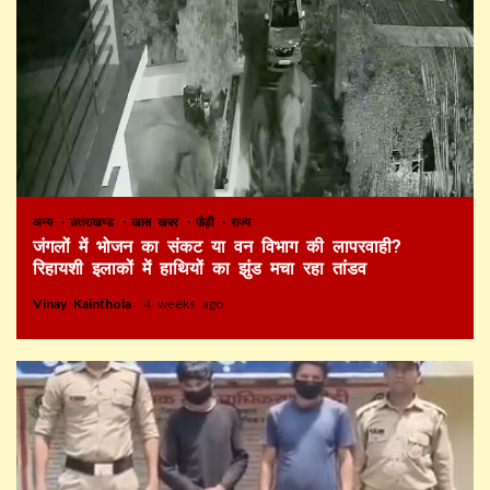
अन्य
उत्तराखण्ड
खास खबर
पौड़ी
राज्य
जंगलों में भोजन का संकट या वन विभाग की लापरवाही?
रिहायशी इलाकों में हाथियों का झुंड मचा रहा तांडव
Vinay Kainthola
4 weeks ago