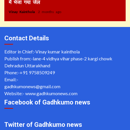
में भेजा गया जेल
Vinay Kainthola
2 months ago
Contact Details
Editor in Chief:-Vinay kumar kainthola
Publish from:-
lane-4 vidhya vihar phase-2 kargi chowk
Dehradun Uttarakhand
Phone:-
+91 9758509249
Email:-
gadhkumonews@gmail.com
Website:-
www.gadhkumonews.com
Facebook of Gadhkumo news
Twitter of Gadhkumo news