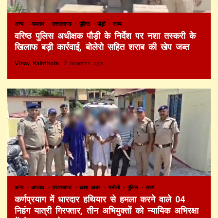
अन्य
अपराध
उत्तराखण्ड
पुलिस
पौड़ी
राज्य
वरिष्ठ पुलिस अधीक्षक पौड़ी के निर्देश पर नशा तस्करी के
खिलाफ बड़ी कार्रवाई, बोलेरो सहित शराब की खेप जब्त
Vinay Kainthola
2 months ago
अन्य
अपराध
उत्तराखण्ड
खास खबर
चमोली
पुलिस
राज्य
कर्णप्रयाग में धारदार हथियार से हमला करने वाले 04
निहंग यात्री गिरफ्तार, तीन अभियुक्तों को न्यायिक अभिरक्षा