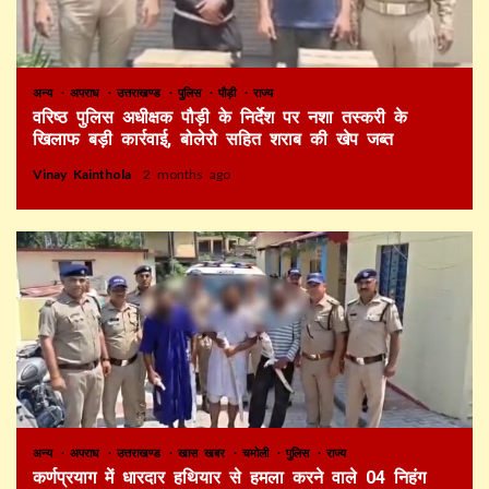
अन्य
अपराध
उत्तराखण्ड
पुलिस
पौड़ी
राज्य
वरिष्ठ पुलिस अधीक्षक पौड़ी के निर्देश पर नशा तस्करी के
खिलाफ बड़ी कार्रवाई, बोलेरो सहित शराब की खेप जब्त
Vinay Kainthola
2 months ago
अन्य
अपराध
उत्तराखण्ड
खास खबर
चमोली
पुलिस
राज्य
कर्णप्रयाग में धारदार हथियार से हमला करने वाले 04 निहंग