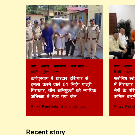
अन्य
अपराध
उत्तराखण्ड
खास खबर
अन्य
अपराध
चमोली
पुलिस
राज्य
दिल्ली
भाजपा
कर्णप्रयाग में धारदार हथियार से
फ्लोरिश स्
हमला करने वाले 04 निहंग यात्री
में गिरफ्ता
गिरफ्तार, तीन अभियुक्तों को न्यायिक
नेगी के पर
अभिरक्षा में भेजा गया जेल
अनिल बलून
Vinay Kainthola
2 months ago
Vinay Kain
Recent story