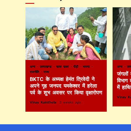
अन्य
उत्तराखण्ड
खास खबर
पौड़ी
भाजपा
अन्य
उत्
राजनीति
राज्य
जंगलों
BKTC के अध्यक्ष हेमंत त्रिवेदी ने
विभाग 
अपने गृह जनपद यमकेश्वर में हरेला
में हाथ
पर्व के शुभ अवसर पर किया वृक्षारोपण
Vinay K
Vinay Kainthola
3 weeks ago