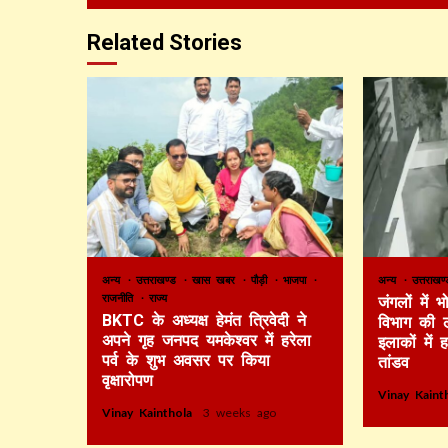
Related Stories
अन्य
उत्तराखण्ड
खास खबर
पौड़ी
भाजपा
अन्य
उत्तराख
राजनीति
राज्य
जंगलों में
BKTC के अध्यक्ष हेमंत त्रिवेदी ने
विभाग की 
अपने गृह जनपद यमकेश्वर में हरेला
इलाकों में 
पर्व के शुभ अवसर पर किया
तांडव
वृक्षारोपण
Vinay Kain
Vinay Kainthola
3 weeks ago