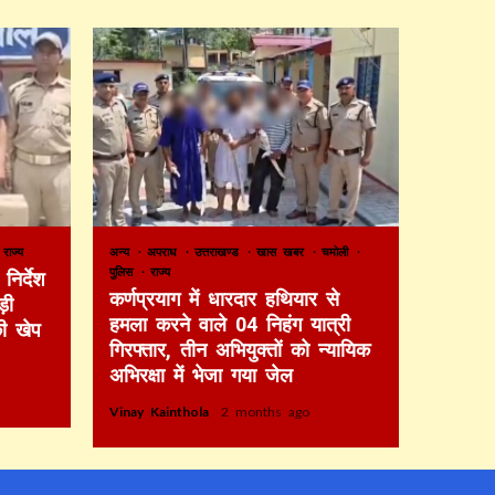
राज्य
अन्य
अपराध
उत्तराखण्ड
खास खबर
चमोली
पुलिस
राज्य
निर्देश
कर्णप्रयाग में धारदार हथियार से
़ी
हमला करने वाले 04 निहंग यात्री
की खेप
गिरफ्तार, तीन अभियुक्तों को न्यायिक
अभिरक्षा में भेजा गया जेल
Vinay Kainthola
2 months ago