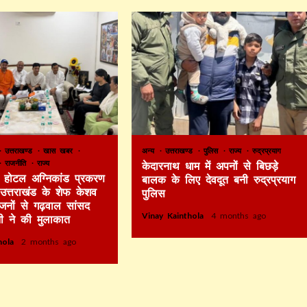
उत्तराखण्ड
खास खबर
अन्य
उत्तराखण्ड
पुलिस
राज्य
रुद्रप्रयाग
राजनीति
राज्य
केदारनाथ धाम में अपनों से बिछड़े
टे होटल अग्निकांड प्रकरण
बालक के लिए देवदूत बनी रुद्रप्रयाग
र उत्तराखंड के शेफ केशव
पुलिस
िजनों से गढ़वाल सांसद
Vinay Kainthola
4 months ago
ी ने की मुलाकात
thola
2 months ago