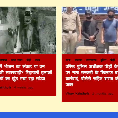
तराखण्ड
खास खबर
पौड़ी
राज्य
अन्य
अपराध
उत्तराखण्ड
पुलिस
पौड़ी
 में भोजन का संकट या वन
वरिष्ठ पुलिस अधीक्षक पौड़ी के 
की लापरवाही? रिहायशी इलाकों
पर नशा तस्करी के खिलाफ बड
ियों का झुंड मचा रहा तांडव
कार्रवाई, बोलेरो सहित शराब 
जब्त
ainthola
4 weeks ago
Vinay Kainthola
2 months ago