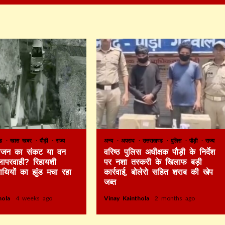
ण्ड
खास खबर
पौड़ी
राज्य
अन्य
अपराध
उत्तराखण्ड
पुलिस
पौड़ी
राज्य
 भोजन का संकट या वन
वरिष्ठ पुलिस अधीक्षक पौड़ी के निर्देश
लापरवाही? रिहायशी
पर नशा तस्करी के खिलाफ बड़ी
हाथियों का झुंड मचा रहा
कार्रवाई, बोलेरो सहित शराब की खेप
जब्त
thola
4 weeks ago
Vinay Kainthola
2 months ago