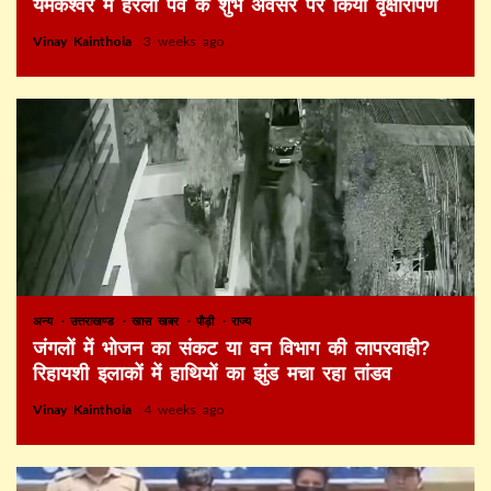
यमकेश्वर में हरेला पर्व के शुभ अवसर पर किया वृक्षारोपण
Vinay Kainthola
3 weeks ago
अन्य
उत्तराखण्ड
खास खबर
पौड़ी
राज्य
जंगलों में भोजन का संकट या वन विभाग की लापरवाही?
रिहायशी इलाकों में हाथियों का झुंड मचा रहा तांडव
Vinay Kainthola
4 weeks ago