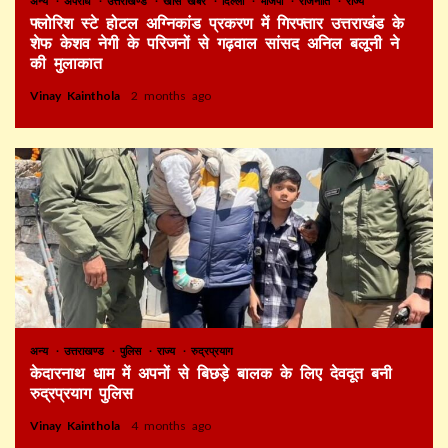
अन्य
अपराध
उत्तराखण्ड
खास खबर
दिल्ली
भाजपा
राजनीति
राज्य
फ्लोरिश स्टे होटल अग्निकांड प्रकरण में गिरफ्तार उत्तराखंड के
शेफ केशव नेगी के परिजनों से गढ़वाल सांसद अनिल बलूनी ने
की मुलाकात
Vinay Kainthola
2 months ago
अन्य
उत्तराखण्ड
पुलिस
राज्य
रुद्रप्रयाग
केदारनाथ धाम में अपनों से बिछड़े बालक के लिए देवदूत बनी
रुद्रप्रयाग पुलिस
Vinay Kainthola
4 months ago