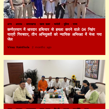
अन्य
अपराध
उत्तराखण्ड
खास खबर
चमोली
पुलिस
राज्य
कर्णप्रयाग में धारदार हथियार से हमला करने वाले 04 निहंग
यात्री गिरफ्तार, तीन अभियुक्तों को न्यायिक अभिरक्षा में भेजा गया
जेल
Vinay Kainthola
2 months ago