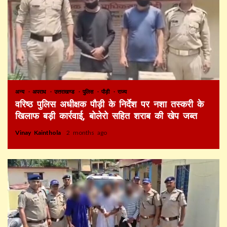
अन्य
अपराध
उत्तराखण्ड
पुलिस
पौड़ी
राज्य
वरिष्ठ पुलिस अधीक्षक पौड़ी के निर्देश पर नशा तस्करी के
खिलाफ बड़ी कार्रवाई, बोलेरो सहित शराब की खेप जब्त
Vinay Kainthola
2 months ago