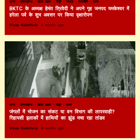
अन्य
उत्तराखण्ड
खास खबर
पौड़ी
भाजपा
राजनीति
राज्य
BKTC के अध्यक्ष हेमंत त्रिवेदी ने अपने गृह जनपद यमकेश्वर में
हरेला पर्व के शुभ अवसर पर किया वृक्षारोपण
Vinay Kainthola
3 weeks ago
अन्य
उत्तराखण्ड
खास खबर
पौड़ी
राज्य
जंगलों में भोजन का संकट या वन विभाग की लापरवाही?
रिहायशी इलाकों में हाथियों का झुंड मचा रहा तांडव
Vinay Kainthola
4 weeks ago