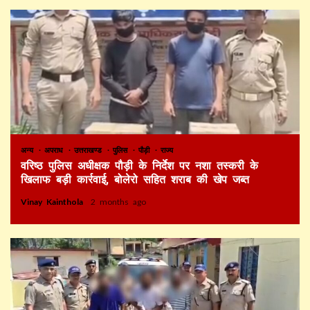
अन्य
अपराध
उत्तराखण्ड
पुलिस
पौड़ी
राज्य
वरिष्ठ पुलिस अधीक्षक पौड़ी के निर्देश पर नशा तस्करी के
खिलाफ बड़ी कार्रवाई, बोलेरो सहित शराब की खेप जब्त
Vinay Kainthola
2 months ago