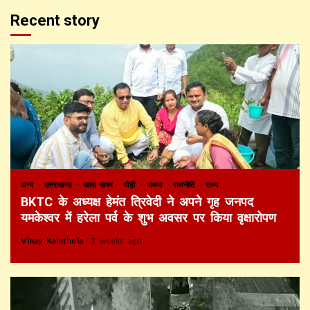
Recent story
अन्य
उत्तराखण्ड
खास खबर
पौड़ी
भाजपा
राजनीति
राज्य
BKTC के अध्यक्ष हेमंत त्रिवेदी ने अपने गृह जनपद
यमकेश्वर में हरेला पर्व के शुभ अवसर पर किया वृक्षारोपण
Vinay Kainthola
3 weeks ago