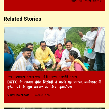
चोरी का माल बरामद
Related Stories
अन्य
उत्तराखण्ड
खास खबर
पौड़ी
भाजपा
राजनीति
राज्य
BKTC के अध्यक्ष हेमंत त्रिवेदी ने अपने गृह जनपद यमकेश्वर में
हरेला पर्व के शुभ अवसर पर किया वृक्षारोपण
Vinay Kainthola
3 weeks ago