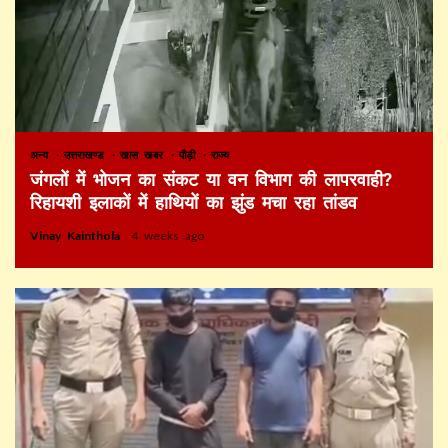
अन्य
उत्तराखण्ड
खास खबर
पौड़ी
राज्य
जंगलों में भोजन का संकट या वन विभाग की लापरवाही?
रिहायशी इलाकों में हाथियों का झुंड मचा रहा तांडव
Vinay Kainthola
4 weeks ago