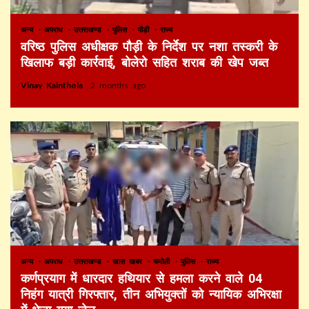
अन्य
अपराध
उत्तराखण्ड
पुलिस
पौड़ी
राज्य
वरिष्ठ पुलिस अधीक्षक पौड़ी के निर्देश पर नशा तस्करी के
खिलाफ बड़ी कार्रवाई, बोलेरो सहित शराब की खेप जब्त
Vinay Kainthola
2 months ago
अन्य
अपराध
उत्तराखण्ड
खास खबर
चमोली
पुलिस
राज्य
कर्णप्रयाग में धारदार हथियार से हमला करने वाले 04
निहंग यात्री गिरफ्तार, तीन अभियुक्तों को न्यायिक अभिरक्षा