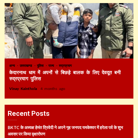
अन्य
उत्तराखण्ड
पुलिस
राज्य
रुद्रप्रयाग
केदारनाथ धाम में अपनों से बिछड़े बालक के लिए देवदूत बनी
रुद्रप्रयाग पुलिस
Vinay Kainthola
4 months ago
Recent Posts
BKTC के अध्यक्ष हेमंत त्रिवेदी ने अपने गृह जनपद यमकेश्वर में हरेला पर्व के शुभ
अवसर पर किया वृक्षारोपण