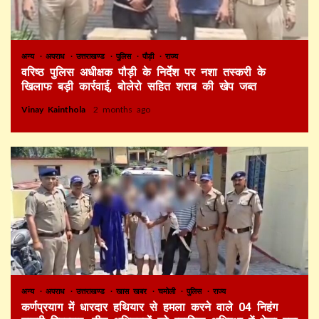
अन्य
अपराध
उत्तराखण्ड
पुलिस
पौड़ी
राज्य
वरिष्ठ पुलिस अधीक्षक पौड़ी के निर्देश पर नशा तस्करी के
खिलाफ बड़ी कार्रवाई, बोलेरो सहित शराब की खेप जब्त
Vinay Kainthola
2 months ago
अन्य
अपराध
उत्तराखण्ड
खास खबर
चमोली
पुलिस
राज्य
कर्णप्रयाग में धारदार हथियार से हमला करने वाले 04 निहंग