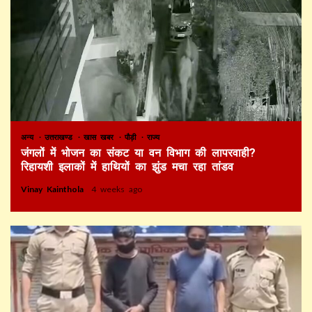
अन्य
उत्तराखण्ड
खास खबर
पौड़ी
राज्य
जंगलों में भोजन का संकट या वन विभाग की लापरवाही?
रिहायशी इलाकों में हाथियों का झुंड मचा रहा तांडव
Vinay Kainthola
4 weeks ago