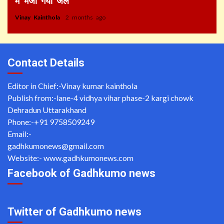
में भेजा गया जेल
Vinay Kainthola
2 months ago
Contact Details
Editor in Chief:-Vinay kumar kainthola
Publish from:-
lane-4 vidhya vihar phase-2 kargi chowk
Dehradun Uttarakhand
Phone:-
+91 9758509249
Email:-
gadhkumonews@gmail.com
Website:-
www.gadhkumonews.com
Facebook of Gadhkumo news
Twitter of Gadhkumo news