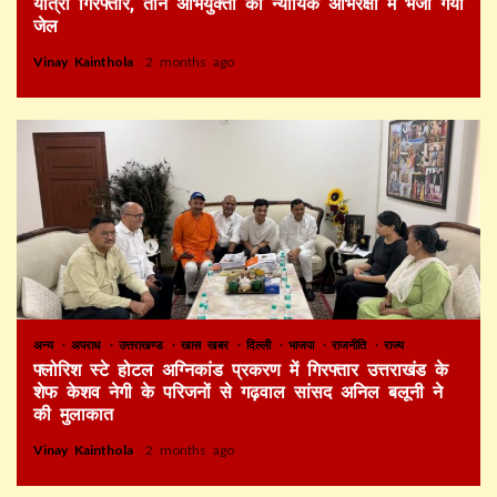
यात्री गिरफ्तार, तीन अभियुक्तों को न्यायिक अभिरक्षा में भेजा गया
जेल
Vinay Kainthola
2 months ago
अन्य
अपराध
उत्तराखण्ड
खास खबर
दिल्ली
भाजपा
राजनीति
राज्य
फ्लोरिश स्टे होटल अग्निकांड प्रकरण में गिरफ्तार उत्तराखंड के
शेफ केशव नेगी के परिजनों से गढ़वाल सांसद अनिल बलूनी ने
की मुलाकात
Vinay Kainthola
2 months ago