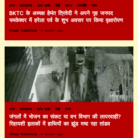
अन्य
उत्तराखण्ड
खास खबर
पौड़ी
भाजपा
राजनीति
राज्य
BKTC के अध्यक्ष हेमंत त्रिवेदी ने अपने गृह जनपद
यमकेश्वर में हरेला पर्व के शुभ अवसर पर किया वृक्षारोपण
Vinay Kainthola
3 weeks ago
अन्य
उत्तराखण्ड
खास खबर
पौड़ी
राज्य
जंगलों में भोजन का संकट या वन विभाग की लापरवाही?
रिहायशी इलाकों में हाथियों का झुंड मचा रहा तांडव
Vinay Kainthola
4 weeks ago