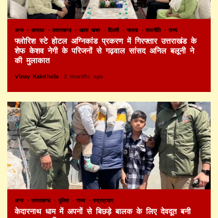
अन्य
अपराध
उत्तराखण्ड
खास खबर
दिल्ली
भाजपा
राजनीति
राज्य
फ्लोरिश स्टे होटल अग्निकांड प्रकरण में गिरफ्तार उत्तराखंड के
शेफ केशव नेगी के परिजनों से गढ़वाल सांसद अनिल बलूनी ने
की मुलाकात
Vinay Kainthola
2 months ago
अन्य
उत्तराखण्ड
पुलिस
राज्य
रुद्रप्रयाग
केदारनाथ धाम में अपनों से बिछड़े बालक के लिए देवदूत बनी