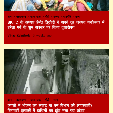
अन्य
उत्तराखण्ड
खास खबर
पौड़ी
भाजपा
राजनीति
राज्य
BKTC के अध्यक्ष हेमंत त्रिवेदी ने अपने गृह जनपद यमकेश्वर में
हरेला पर्व के शुभ अवसर पर किया वृक्षारोपण
Vinay Kainthola
3 weeks ago
अन्य
उत्तराखण्ड
खास खबर
पौड़ी
राज्य
जंगलों में भोजन का संकट या वन विभाग की लापरवाही?
रिहायशी इलाकों में हाथियों का झुंड मचा रहा तांडव