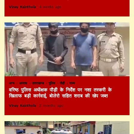
Vinay Kainthola
4 weeks ago
अन्य
अपराध
उत्तराखण्ड
पुलिस
पौड़ी
राज्य
वरिष्ठ पुलिस अधीक्षक पौड़ी के निर्देश पर नशा तस्करी के
खिलाफ बड़ी कार्रवाई, बोलेरो सहित शराब की खेप जब्त
Vinay Kainthola
2 months ago