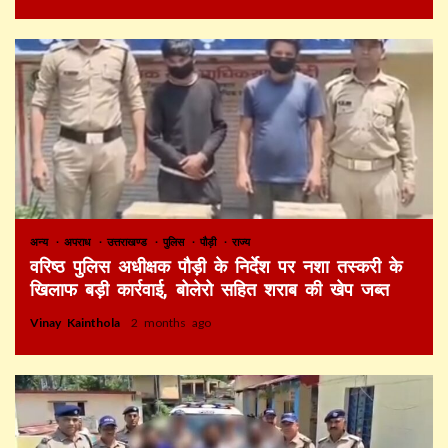
अन्य
अपराध
उत्तराखण्ड
पुलिस
पौड़ी
राज्य
वरिष्ठ पुलिस अधीक्षक पौड़ी के निर्देश पर नशा तस्करी के
खिलाफ बड़ी कार्रवाई, बोलेरो सहित शराब की खेप जब्त
Vinay Kainthola
2 months ago