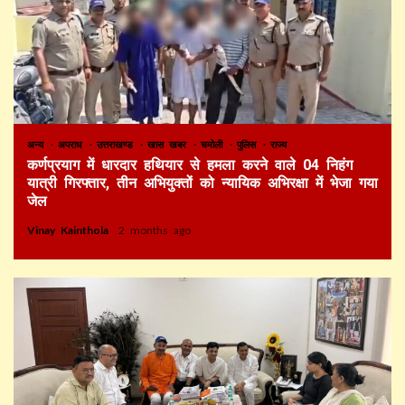
अन्य
अपराध
उत्तराखण्ड
खास खबर
चमोली
पुलिस
राज्य
कर्णप्रयाग में धारदार हथियार से हमला करने वाले 04 निहंग
यात्री गिरफ्तार, तीन अभियुक्तों को न्यायिक अभिरक्षा में भेजा गया
जेल
Vinay Kainthola
2 months ago