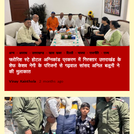
अन्य
अपराध
उत्तराखण्ड
खास खबर
दिल्ली
भाजपा
राजनीति
राज्य
फ्लोरिश स्टे होटल अग्निकांड प्रकरण में गिरफ्तार उत्तराखंड के
शेफ केशव नेगी के परिजनों से गढ़वाल सांसद अनिल बलूनी ने
की मुलाकात
Vinay Kainthola
2 months ago