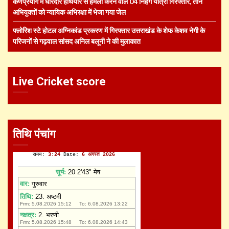
कर्णप्रयाग में धारदार हथियार से हमला करने वाले 04 निहंग यात्री गिरफ्तार, तीन
अभियुक्तों को न्यायिक अभिरक्षा में भेजा गया जेल
फ्लोरिश स्टे होटल अग्निकांड प्रकरण में गिरफ्तार उत्तराखंड के शेफ केशव नेगी के
परिजनों से गढ़वाल सांसद अनिल बलूनी ने की मुलाकात
Live Cricket score
तिथि पंचांग