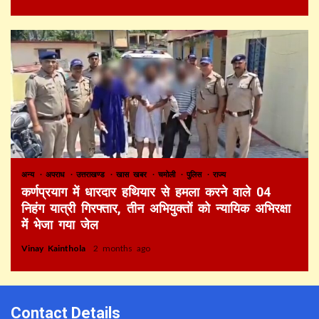
अन्य
अपराध
उत्तराखण्ड
खास खबर
चमोली
पुलिस
राज्य
कर्णप्रयाग में धारदार हथियार से हमला करने वाले 04
निहंग यात्री गिरफ्तार, तीन अभियुक्तों को न्यायिक अभिरक्षा
में भेजा गया जेल
Vinay Kainthola
2 months ago
Contact Details