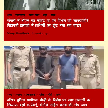
अन्य
उत्तराखण्ड
खास खबर
पौड़ी
राज्य
जंगलों में भोजन का संकट या वन विभाग की लापरवाही?
रिहायशी इलाकों में हाथियों का झुंड मचा रहा तांडव
Vinay Kainthola
4 weeks ago
अन्य
अपराध
उत्तराखण्ड
पुलिस
पौड़ी
राज्य
वरिष्ठ पुलिस अधीक्षक पौड़ी के निर्देश पर नशा तस्करी के
खिलाफ बड़ी कार्रवाई, बोलेरो सहित शराब की खेप जब्त