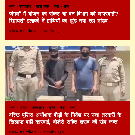
अन्य
उत्तराखण्ड
खास खबर
पौड़ी
राज्य
जंगलों में भोजन का संकट या वन विभाग की लापरवाही?
रिहायशी इलाकों में हाथियों का झुंड मचा रहा तांडव
Vinay Kainthola
4 weeks ago
अन्य
अपराध
उत्तराखण्ड
पुलिस
पौड़ी
राज्य
वरिष्ठ पुलिस अधीक्षक पौड़ी के निर्देश पर नशा तस्करी के
खिलाफ बड़ी कार्रवाई, बोलेरो सहित शराब की खेप जब्त
Vinay Kainthola
2 months ago