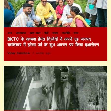
अन्य
उत्तराखण्ड
खास खबर
पौड़ी
भाजपा
राजनीति
राज्य
BKTC के अध्यक्ष हेमंत त्रिवेदी ने अपने गृह जनपद
यमकेश्वर में हरेला पर्व के शुभ अवसर पर किया वृक्षारोपण
Vinay Kainthola
3 weeks ago