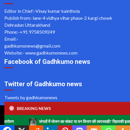
Editor in Chief:-Vinay kumar kainthola
Publish from:-
lane-4 vidhya vihar phase-2 kargi chowk
Dehradun Uttarakhand
Phone:-
+91 9758509249
Email:-
gadhkumonews@gmail.com
Website:-
www.gadhkumonews.com
Facebook of Gadhkumo news
Twitter of Gadhkumo news
Tweets by gadhkumonews
BREAKING NEWS
Copyright ©2020 All rights reserved | For Website Designing
and Development call Us: -8920664806
जंगलों में भोजन का संकट या वन विभाग की लापरवाही? रिहायशी इलाकों में हाथियों का