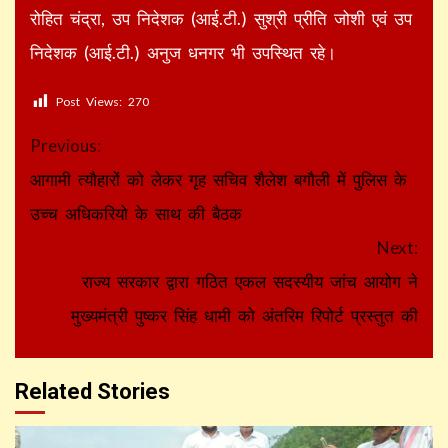
रोहित चंद्रा, उप निदेशक (आई.टी.) सुश्री प्रीति जोशी एवं उप
निदेशक (आई.टी.) अनुज धनगर भी उपस्थित रहे।
Post Views:
270
Continue
Previous:
Reading
आगामी त्यौहारों को लेकर गृह सचिव शैलेश बगौली में पुलिस के
उच्च अधिकरियो के साथ की बैठक
Next:
राज्य सरकार द्वारा गठित एकल सदस्यीय जांच आयोग ने
मुख्यमंत्री पुष्कर सिंह धामी को अंतरिम रिपोर्ट प्रस्तुत की
Related Stories