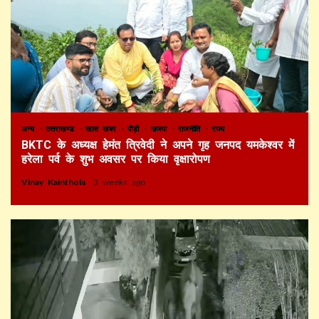
अन्य
उत्तराखण्ड
खास खबर
पौड़ी
भाजपा
राजनीति
राज्य
BKTC के अध्यक्ष हेमंत त्रिवेदी ने अपने गृह जनपद यमकेश्वर में
हरेला पर्व के शुभ अवसर पर किया वृक्षारोपण
Vinay Kainthola
3 weeks ago