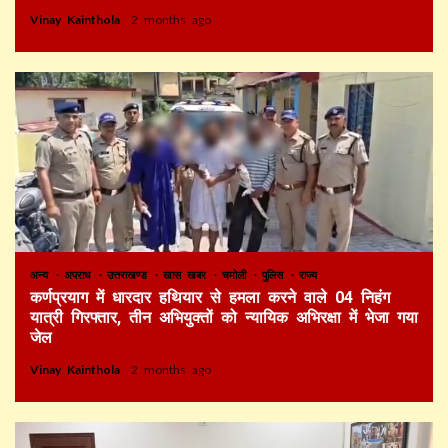
Vinay Kainthola
2 months ago
अन्य
अपराध
उत्तराखण्ड
खास खबर
चमोली
पुलिस
राज्य
कर्णप्रयाग में धारदार हथियार से हमला करने वाले 04 निहंग
यात्री गिरफ्तार, तीन अभियुक्तों को न्यायिक अभिरक्षा में भेजा गया
जेल
Vinay Kainthola
2 months ago