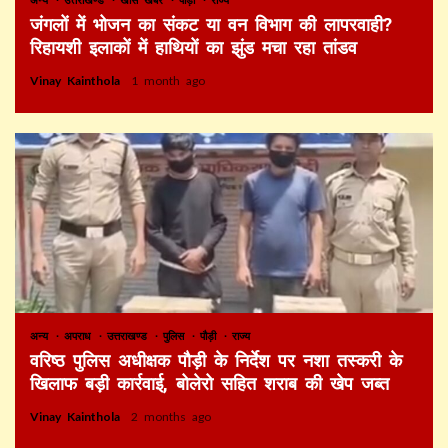
जंगलों में भोजन का संकट या वन विभाग की लापरवाही?
रिहायशी इलाकों में हाथियों का झुंड मचा रहा तांडव
Vinay Kainthola
1 month ago
अन्य
अपराध
उत्तराखण्ड
पुलिस
पौड़ी
राज्य
वरिष्ठ पुलिस अधीक्षक पौड़ी के निर्देश पर नशा तस्करी के
खिलाफ बड़ी कार्रवाई, बोलेरो सहित शराब की खेप जब्त
Vinay Kainthola
2 months ago