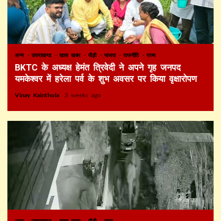
अन्य
उत्तराखण्ड
खास खबर
पौड़ी
भाजपा
राजनीति
राज्य
BKTC के अध्यक्ष हेमंत त्रिवेदी ने अपने गृह जनपद
यमकेश्वर में हरेला पर्व के शुभ अवसर पर किया वृक्षारोपण
Vinay Kainthola
3 weeks ago
अन्य
उत्तराखण्ड
खास खबर
पौड़ी
राज्य