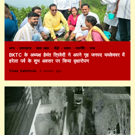
अन्य
उत्तराखण्ड
खास खबर
पौड़ी
भाजपा
राजनीति
राज्य
BKTC के अध्यक्ष हेमंत त्रिवेदी ने अपने गृह जनपद यमकेश्वर में
हरेला पर्व के शुभ अवसर पर किया वृक्षारोपण
Vinay Kainthola
3 weeks ago