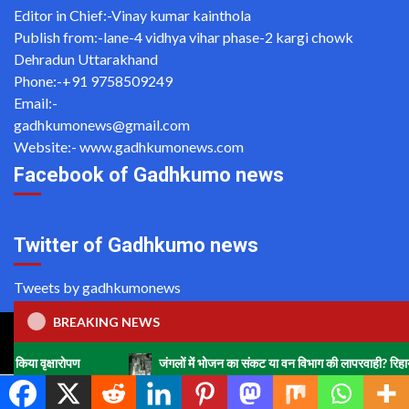
Editor in Chief:-Vinay kumar kainthola
Publish from:-
lane-4 vidhya vihar phase-2 kargi chowk
Dehradun Uttarakhand
Phone:-
+91 9758509249
Email:-
gadhkumonews@gmail.com
Website:-
www.gadhkumonews.com
Facebook of Gadhkumo news
Twitter of Gadhkumo news
Tweets by gadhkumonews
BREAKING NEWS
Copyright ©2020 All rights reserved | For Website Designing
and Development call Us: -8920664806
ोपण
जंगलों में भोजन का संकट या वन विभाग की लापरवाही? रिहायशी इलाकों में हा