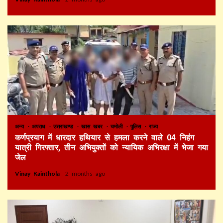
अन्य
अपराध
उत्तराखण्ड
खास खबर
चमोली
पुलिस
राज्य
कर्णप्रयाग में धारदार हथियार से हमला करने वाले 04 निहंग
यात्री गिरफ्तार, तीन अभियुक्तों को न्यायिक अभिरक्षा में भेजा गया
जेल
Vinay Kainthola
2 months ago