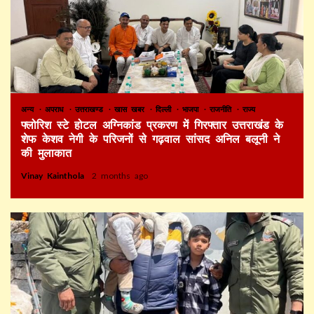
अन्य
अपराध
उत्तराखण्ड
खास खबर
दिल्ली
भाजपा
राजनीति
राज्य
फ्लोरिश स्टे होटल अग्निकांड प्रकरण में गिरफ्तार उत्तराखंड के
शेफ केशव नेगी के परिजनों से गढ़वाल सांसद अनिल बलूनी ने
की मुलाकात
Vinay Kainthola
2 months ago