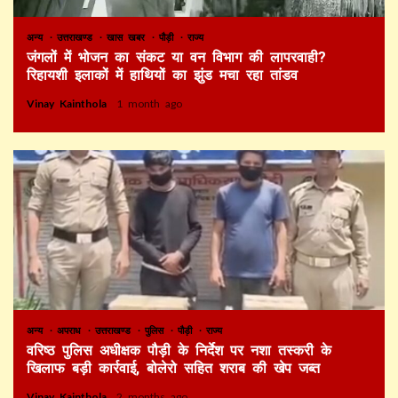
अन्य
उत्तराखण्ड
खास खबर
पौड़ी
राज्य
जंगलों में भोजन का संकट या वन विभाग की लापरवाही?
रिहायशी इलाकों में हाथियों का झुंड मचा रहा तांडव
Vinay Kainthola
1 month ago
अन्य
अपराध
उत्तराखण्ड
पुलिस
पौड़ी
राज्य
वरिष्ठ पुलिस अधीक्षक पौड़ी के निर्देश पर नशा तस्करी के
खिलाफ बड़ी कार्रवाई, बोलेरो सहित शराब की खेप जब्त
Vinay Kainthola
2 months ago