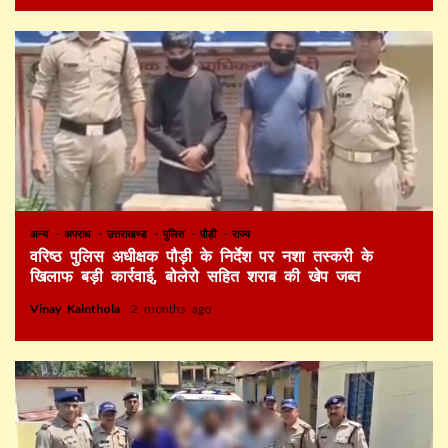
अन्य
अपराध
उत्तराखण्ड
पुलिस
पौड़ी
राज्य
वरिष्ठ पुलिस अधीक्षक पौड़ी के निर्देश पर नशा तस्करी के
खिलाफ बड़ी कार्रवाई, बोलेरो सहित शराब की खेप जब्त
Vinay Kainthola
2 months ago