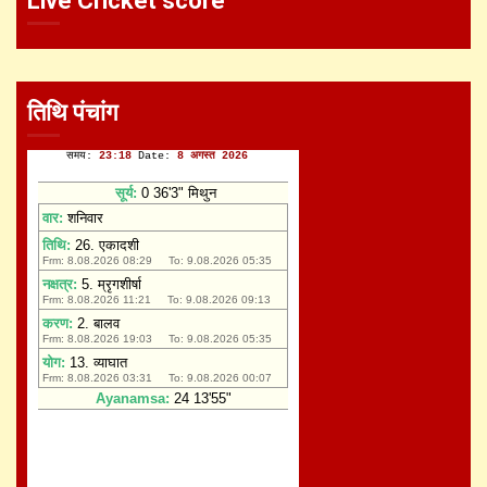
Live Cricket score
तिथि पंचांग