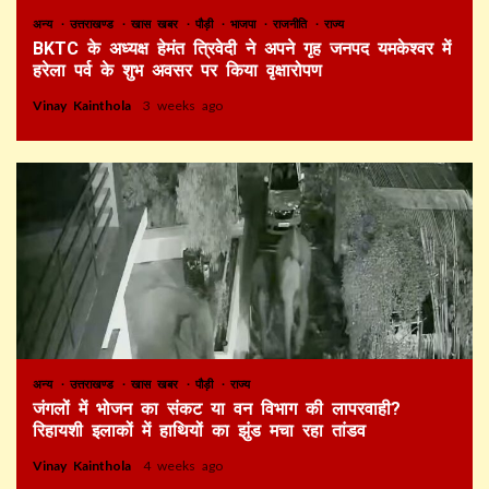
अन्य
उत्तराखण्ड
खास खबर
पौड़ी
भाजपा
राजनीति
राज्य
BKTC के अध्यक्ष हेमंत त्रिवेदी ने अपने गृह जनपद यमकेश्वर में
हरेला पर्व के शुभ अवसर पर किया वृक्षारोपण
Vinay Kainthola
3 weeks ago
अन्य
उत्तराखण्ड
खास खबर
पौड़ी
राज्य
जंगलों में भोजन का संकट या वन विभाग की लापरवाही?
रिहायशी इलाकों में हाथियों का झुंड मचा रहा तांडव
Vinay Kainthola
4 weeks ago