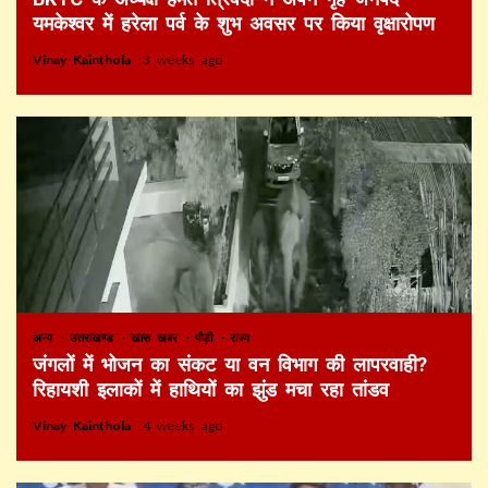
यमकेश्वर में हरेला पर्व के शुभ अवसर पर किया वृक्षारोपण
Vinay Kainthola
3 weeks ago
अन्य
उत्तराखण्ड
खास खबर
पौड़ी
राज्य
जंगलों में भोजन का संकट या वन विभाग की लापरवाही?
रिहायशी इलाकों में हाथियों का झुंड मचा रहा तांडव
Vinay Kainthola
4 weeks ago