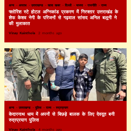
अन्य
अपराध
उत्तराखण्ड
खास खबर
दिल्ली
भाजपा
राजनीति
राज्य
फ्लोरिश स्टे होटल अग्निकांड प्रकरण में गिरफ्तार उत्तराखंड के
शेफ केशव नेगी के परिजनों से गढ़वाल सांसद अनिल बलूनी ने
की मुलाकात
Vinay Kainthola
2 months ago
अन्य
उत्तराखण्ड
पुलिस
राज्य
रुद्रप्रयाग
केदारनाथ धाम में अपनों से बिछड़े बालक के लिए देवदूत बनी
रुद्रप्रयाग पुलिस
Vinay Kainthola
4 months ago