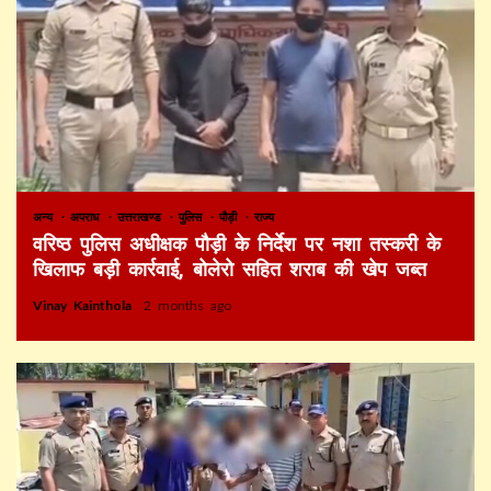
अन्य
अपराध
उत्तराखण्ड
पुलिस
पौड़ी
राज्य
वरिष्ठ पुलिस अधीक्षक पौड़ी के निर्देश पर नशा तस्करी के
खिलाफ बड़ी कार्रवाई, बोलेरो सहित शराब की खेप जब्त
Vinay Kainthola
2 months ago