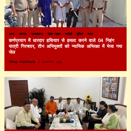
अन्य
अपराध
उत्तराखण्ड
खास खबर
चमोली
पुलिस
राज्य
कर्णप्रयाग में धारदार हथियार से हमला करने वाले 04 निहंग
यात्री गिरफ्तार, तीन अभियुक्तों को न्यायिक अभिरक्षा में भेजा गया
जेल
Vinay Kainthola
2 months ago