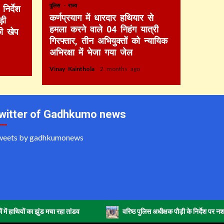
पुलिस
राज्य
निर्देश
कर्णप्रयाग में धारदार हथियार से
़ी
हमला करने वाले 04 निहंग यात्री
की खेप
गिरफ्तार, तीन अभियुक्तों को न्यायिक
अभिरक्षा में भेजा गया जेल
Vinay Kainthola
2 months ago
witter of Gadhkumo news
weets by gadhkumonews
यों का झुंड मचा रहा तांडव
वरिष्ठ पुलिस अधीक्षक पौड़ी के निर्देश पर नशा तस्क