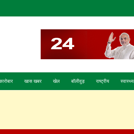
कारोबार
खास खबर
खेल
बाॅलीवुड़
राष्ट्रीय
स्वास्थ्य