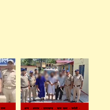
राज्य
अन्य
अपराध
उत्तराखण्ड
खास खबर
चमोली