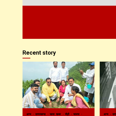
Recent story
अन्य
उत्तराखण्ड
खास खबर
पौड़ी
भाजपा
अन्य
उत्