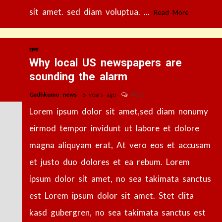
sit amet. sed diam voluptua. ...
Read More
राज्य
Why local US newspapers are
sounding the alarm
Gadhkumo news
8 years ago
4855
Lorem ipsum dolor sit amet,sed diam nonumy
eirmod tempor invidunt ut labore et dolore
magna aliquyam erat, At vero eos et accusam
et justo duo dolores et ea rebum. Lorem
ipsum dolor sit amet, no sea takimata sanctus
est Lorem ipsum dolor sit amet. Stet clita
kasd gubergren, no sea takimata sanctus est